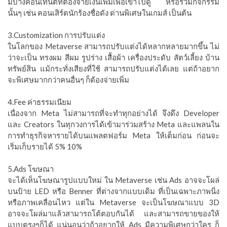
มีบ้างคอนเทนต์ที่ต้องจ่ายเงินเพิ่มเพื่อเข้าไปดู หรือร่วมกิจกรรม
นั้นๆ เช่น คอนเสิร์ตนักร้องชื่อดัง ด่านพิเศษในเกมส์ เป็นต้น
3.Customization การปรับแต่ง
ในโลกของ Metaverse สามารถปรับแต่งได้หลากหลายมากขึ้น ไม่
ว่าจะเป็น ทรงผม สีผม รูปร่าง เสื้อผ้า เครื่องประดับ สัตว์เลี้ยง บ้าน
ทรัพย์สิน แม้กระทั่งเสียงที่ใช้ สามารถปรับแต่งได้เลย แต่ถ้าอยาก
จะพิเศษมากกว่าคนอื่นๆ ก็ต้องจ่ายเพิ่ม
4.Fee ค่าธรรมเนียม
เนื่องจาก Meta ไม่สามารถที่จะทำทุกอย่างได้ จึงดึง Developer
และ Creators ในทุกวงการได้เข้ามาร่วมสร้าง Meta และแพลนใน
การทำธุรกิจหารายได้บนแพลตฟอร์ม Meta ให้เต็มก่อน ก่อนจะ
เริ่มเก็บรายได้ 5% 10%
5.Ads โฆษณา
จะได้เห็นโฆษณารูปแบบใหม่ ใน Metaverse เช่น Ads อาจจะโผล่
บนป้าย LED หรือ Benner ที่ต่างจากแบบเดิม ที่เป็นเฉพาะภาพนิ่ง
หรือภาพเคลื่อนไหว แต่ใน Metaverse จะเป็นโฆษณาแบบ 3D
อาจจะโผล่มาแล้วสามารถโต้ตอบกันได้ และสามารถขายของให้
แบบตรงๆก็ได้ แน่นอนว่าถ้าอยากให้ Ads มีความพิเศษกว่าใคร ก็