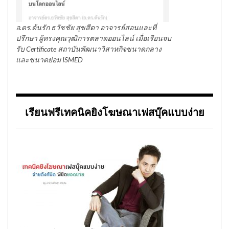
อ.ดร.ต้นรัก ธวัชชัย สุขสีดา อาจารย์สอนและที่
ปรึกษา ผู้ทรงคุณวุฒิการตลาดออนไลน์ เมื่อเรียนจบ
รับ Certificate สถาบันพัฒนาวิสาหกิจขนาดกลาง
และขนาดย่อม ISMED
เรียนฟรีเทคนิคยิงโฆษณาเฟสบุ๊คแบบง่าย