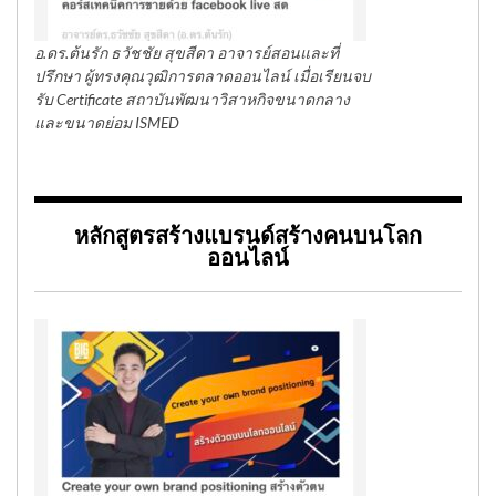
อ.ดร.ต้นรัก ธวัชชัย สุขสีดา อาจารย์สอนและที่
ปรึกษา ผู้ทรงคุณวุฒิการตลาดออนไลน์ เมื่อเรียนจบ
รับ Certificate สถาบันพัฒนาวิสาหกิจขนาดกลาง
และขนาดย่อม ISMED
หลักสูตรสร้างแบรนด์สร้างคนบนโลก
ออนไลน์