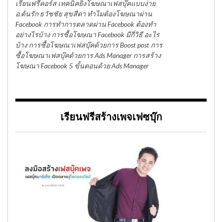
เรียนฟรีคอร์ส เทคนิคยิงโฆษณาเฟสบุ๊คแบบง่าย
อ.ต้นรัก ธวัชชัย สุขสีดา ทำไมต้องโฆษณาผ่าน
Facebook การทำการตลาดผ่าน Facebook ต้องทำ
อย่างไรบ้าง การซื้อโฆษณา Facebook มีกี่วิธี อะไร
บ้าง การซื้อโฆษณาเฟสบุ๊คด้วยการ Boost post การ
ซื้อโฆษณาเฟสบุ๊คด้วยการ Ads Manager การสร้าง
โฆษณา Facebook 5 ขั้นตอนด้วย Ads Manager
เรียนฟรีสร้างเพจเฟซบุ๊ก