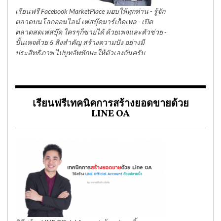
เรียนฟรี Facebook MarketPlace มอบให้ทุกท่าน - รู้จัก
ตลาดบนโลกออนไลน์ เฟสบุ๊คมาร์เก็ตเพล - เปิด
ตลาดสดเฟสบุ๊ค ใครๆก็ขายได้ ด้วยเพจและตัวช่วย -
ปั้นเพจด้วย 6 สิ่งสำคัญ สร้างความปัง อย่างมี
ประสิทธิภาพ ไปบูทอัพทักษะให้ตัวเองกันครับ
เรียนฟรีเทคนิคการสร้างยอดขายด้วย
LINE OA