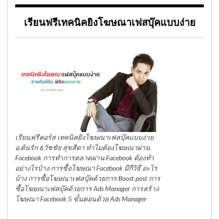
เรียนฟรีเทคนิคยิงโฆษณาเฟสบุ๊คแบบง่าย
เรียนฟรีคอร์ส เทคนิคยิงโฆษณาเฟสบุ๊คแบบง่าย
อ.ต้นรัก ธวัชชัย สุขสีดา ทำไมต้องโฆษณาผ่าน
Facebook การทำการตลาดผ่าน Facebook ต้องทำ
อย่างไรบ้าง การซื้อโฆษณา Facebook มีกี่วิธี อะไร
บ้าง การซื้อโฆษณาเฟสบุ๊คด้วยการ Boost post การ
ซื้อโฆษณาเฟสบุ๊คด้วยการ Ads Manager การสร้าง
โฆษณา Facebook 5 ขั้นตอนด้วย Ads Manager