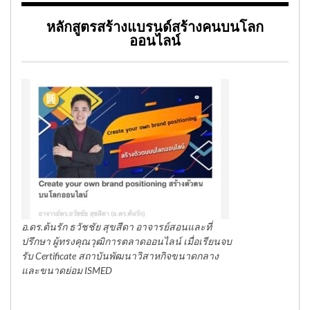
หลักสูตรสร้างแบรนด์สร้างคนบนโลก
ออนไลน์
อ.ดร.ต้นรัก ธวัชชัย สุขสีดา อาจารย์สอนและที่
ปรึกษา ผู้ทรงคุณวุฒิการตลาดออนไลน์ เมื่อเรียนจบ
รับ Certificate สถาบันพัฒนาวิสาหกิจขนาดกลาง
และขนาดย่อม ISMED