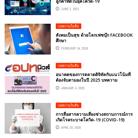
ลูกค้าที่ดีในยุคโควิด-19
JUNE 2, 2021
บทความในสื่อ
สังคมเป็นสุข ด้วยโลกเฟซบุ๊ก FACEBOOK
ศึกษา
FEBRUARY 14, 2018
บทความในสื่อ
อนาคตของการตลาดดิจิทัลกับแนวโน้มที่
ต้องจับตามองในปี 2025 บทความ
หนังสือพิมพ์ อปท.นิวส์ โดย อ.ดร.ต้นรัก
JANUARY 4, 2025
ธวัชชัย สุขสีดา อาจารย์ ผู้ทรงคุณวุฒิและ
ผู้เชี่ยวชาญด้านออนไลน์ อดีตกูรูที่ปรึกษา
ด้านดิจิทัล SCB BUSINESS CENTER
บทความในสื่อ
ธนาคารไทยพาณิชย์
การสื่อสารความเสี่ยงช่วงสถานการณ์การ
เกิดโรคระบาดโควิด-19 (COVID-19)
APRIL 20, 2020