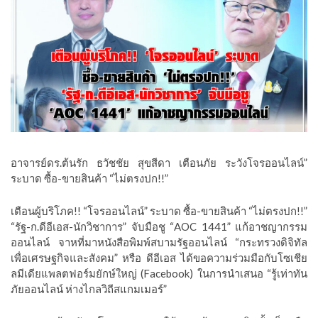
อาจารย์ดร.ต้นรัก ธวัชชัย สุขสีดา เตือนภัย ระวังโจรออนไลน์”
ระบาด ซื้อ-ขายสินค้า “ไม่ตรงปก!!”
เตือนผู้บริโภค!! “โจรออนไลน์” ระบาด ซื้อ-ขายสินค้า “ไม่ตรงปก!!”
“รัฐ-ก.ดีอีเอส-นักวิชาการ” จับมือชู “AOC 1441” แก้อาชญากรรม
ออนไลน์ จาหที่มาหนังสือพิมพ์สบามรัฐออนไลน์ “กระทรวงดิจิทัล
เพื่อเศรษฐกิจและสังคม” หรือ ดีอีเอส ได้ขอความร่วมมือกับโซเชีย
ลมีเดียแพลตฟอร์มยักษ์ใหญ่ (Facebook) ในการนำเสนอ “รู้เท่าทัน
ภัยออนไลน์ ห่างไกลวิถีสแกมเมอร์”