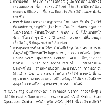
การป้องกัน โดยเฉพาะการให้ความรู้และการปิดกั้นเว็บหรือ
เพจหลอกลวง ซึ่ง กระทรวงดีอีเอส ได้เปลี่ยนวิธีการใช้คน
กระทรวงดีอีเอสมากขึ้น ร่วมมือกับโซเชียลมีเดียแพลตฟอร์ม
มากขึ้น
การเร่งตัดตอนวงจรอาชญากรรม โดยเฉพาะซิมม้า (โจรใช้
ติดต่อสื่อสาร) บัญชีม้า (โจรใช้รับ-โอนเงิน) ซึ่งตามกฎหมาย
ใหม่ที่ออกมา ผู้ขายมีโทษหนัก จำคุก 3 ปี ผู้เป็นนายหน้า
จัดหามีโทษจำคุก 2 – 5 ปี และมีการเร่งแลกเปลี่ยนข้อมูล
เพื่อปิดบัญชี จับกุมคนร้ายที่เกี่ยวข้อง
การบูรณาการทำงาน ใช้เทคโนโลยีเชิงรุก โดยเฉพาะการจัด
ตั้งศูนย์ปฏิบัติการแก้ไขปัญหาอาชญากรรมออนไลน์ (Anti
Online Scam Operation Center : AOC) เพื่อบูรณาการ
ทำงาน ทั้งสำนักงานตำรวจแห่งชาติ ธนาคารแห่ง
ประเทศไทย สำนักงานป้องกันและปราบปรามการฟอกเงิน
(ปปง.) สำนักงาน กสทช. เป็นต้น เพื่อใช้อำนาจหน้าที่ตาม
กฎหมาย บุคลากร และแลกเปลี่ยนข้อมูลให้เกิดประสิทธิภาพ
สูงสุด ในการแก้ไขปัญหาอาชญากรรมออนไลน์
“นายประเสริฐ จันทรรวงทอง” รมว.ดีอีเอส บอกว่า การจัดตั้งศูนย์
ปฏิบัติการแก้ไขปัญหาอาชญากรรมออนไลน์ (Anti Online Scam
Operation Center: AOC) หรือ AOC 1441 ซึ่งจะมีการเปิดให้