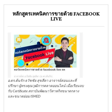
หลักสูตรเทคนิคการขายด้วย FACEBOOK
LIVE
อ.ดร.ต้นรัก ธวัชชัย สุขสีดา อาจารย์สอนและที่
ปรึกษา ผู้ทรงคุณวุฒิการตลาดออนไลน์ เมื่อเรียนจบ
รับ Certificate สถาบันพัฒนาวิสาหกิจขนาดกลาง
และขนาดย่อม ISMED