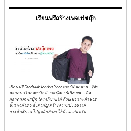
เรียนฟรีสร้างเพจเฟซบุ๊ก
เรียนฟรี Facebook MarketPlace มอบให้ทุกท่าน - รู้จัก
ตลาดบนโลกออนไลน์ เฟสบุ๊คมาร์เก็ตเพล - เปิด
ตลาดสดเฟสบุ๊ค ใครๆก็ขายได้ ด้วยเพจและตัวช่วย -
ปั้นเพจด้วย 6 สิ่งสำคัญ สร้างความปัง อย่างมี
ประสิทธิภาพ ไปบูทอัพทักษะให้ตัวเองกันครับ