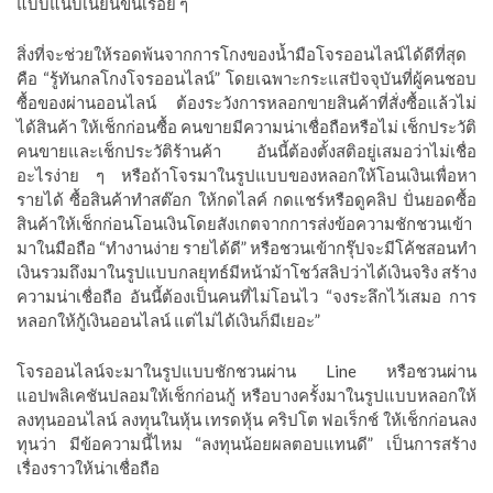
แบบแนบเนียนขึ้นเรื่อย ๆ
สิ่งที่จะช่วยให้รอดพ้นจากการโกงของน้ำมือโจรออนไลน์ได้ดีที่สุด
คือ “รู้ทันกลโกงโจรออนไลน์” โดยเฉพาะกระแสปัจจุบันที่ผู้คนชอบ
ซื้อของผ่านออนไลน์ ต้องระวังการหลอกขายสินค้าที่สั่งซื้อแล้วไม่
ได้สินค้า ให้เช็กก่อนซื้อ คนขายมีความน่าเชื่อถือหรือไม่ เช็กประวัติ
คนขายและเช็กประวัติร้านค้า อันนี้ต้องตั้งสติอยู่เสมอว่าไม่เชื่อ
อะไรง่าย ๆ หรือถ้าโจรมาในรูปแบบของหลอกให้โอนเงินเพื่อหา
รายได้ ซื้อสินค้าทำสต๊อก ให้กดไลค์ กดแชร์หรือดูคลิป ปั่นยอดซื้อ
สินค้าให้เช็กก่อนโอนเงินโดยสังเกตจากการส่งข้อความชักชวนเข้า
มาในมือถือ “ทำงานง่าย รายได้ดี” หรือชวนเข้ากรุ๊ปจะมีโค้ชสอนทำ
เงินรวมถึงมาในรูปแบบกลยุทธ์มีหน้าม้าโชว์สลิปว่าได้เงินจริง สร้าง
ความน่าเชื่อถือ อันนี้ต้องเป็นคนที่ไม่โอนไว “จงระลึกไว้เสมอ การ
หลอกให้กู้เงินออนไลน์ แต่ไม่ได้เงินก็มีเยอะ”
โจรออนไลน์จะมาในรูปแบบชักชวนผ่าน Line หรือชวนผ่าน
แอปพลิเคชันปลอมให้เช็กก่อนกู้ หรือบางครั้งมาในรูปแบบหลอกให้
ลงทุนออนไลน์ ลงทุนในหุ้น เทรดหุ้น คริปโต ฟอเร็กช์ ให้เช็กก่อนลง
ทุนว่า มีข้อความนี้ไหม “ลงทุนน้อยผลตอบแทนดี” เป็นการสร้าง
เรื่องราวให้น่าเชื่อถือ