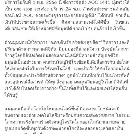
บริการในวันที่ 1 พ.ย. 2566 นี้ ซึ่งการจัดตั้ง AOC 1441 มุ่งหวังให้
เป็น one-stop service บริการ 24 ช.ม. สำหรับประชาชนด้านภัย
ออนไลน์ AOC ช่วยระงับธุรกรรม/อายัดบัญชีม้า ได้ทันที ช่วยคืน
เงินให้ประชาชนรวดเร็วขึ้น ติดตามสถานะคดีได้ดีขึ้น ในขณะ
เดียวกัน ช่วยให้เจ้าหน้าที่มีข้อมูลที่ดี รวดเร็ว จับคนร้ายได้เร็วขึ้น
ด้านมุมมองนักวิชาการ “อ.ดร.ต้นรัก ธวัชชัย สุขสีดา” วิทยากรและที่
ปรึกษาด้านการตลาดดิจิทัล มีมุมมองที่น่าสนใจว่า ปัจจุบันโลกเรา
ก้าวสู่โลกดิจิทัลเกิดเป็นสังคมออนไลน์ที่มีความสำคัญต่อชีวิต
มนุษย์เป็นอย่างมาก คนส่วนใหญ่ใช้โซเชียลมีเดียสื่อสารกัน ย่อโลก
ให้เล็กลงมั่นใจในการใช้เทคโนโลยี และเปิดใจให้กับโลกออนไลน์
ทั้งข้อมูลและประวัติส่วนตัวต่างๆ ถูกนำไปบันทึกเก็บไว้บนโทรศัพท์
และอุปกรณ์สื่อสารทำให้ทุกสิ่งทุกอย่างหมุนเวียนอยู่ในโลกดิจิทัลที่
เราได้อัปโหลดเรื่องราวต่างๆขึ้นไปทั้งเก็บไว้และเผยแพร่ให้คนอื่น
ได้รับรู้
แน่นอนเมื่อเกิดโลกใบใหม่ออนไลน์ขึ้นก็มีคุณประโยชน์และมี
อันตรายแฝงด้วยเทคโนโลยีมาพร้อมกับความสะดวกสบาย โจรบน
โลกความจริงก็มาสร้างตัวตนสู่โจรในโลกออนไลน์มากมายหลาย
รูปแบบเกิดขึ้นทุกวันด้วยพัฒนากลโกงที่จะหลอกลวงหวังเอาเงิน