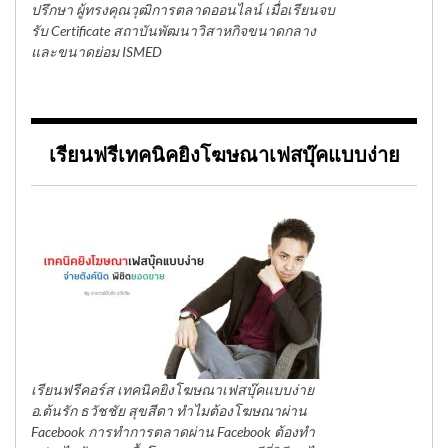
ปรึกษา ผู้ทรงคุณวุฒิการตลาดออนไลน์ เมื่อเรียนจบ
รับ Certificate สถาบันพัฒนาวิสาหกิจขนาดกลาง
และขนาดย่อม ISMED
เรียนฟรีเทคนิคยิงโฆษณาเฟสบุ๊คแบบง่าย
เรียนฟรีคอร์ส เทคนิคยิงโฆษณาเฟสบุ๊คแบบง่าย
อ.ต้นรัก ธวัชชัย สุขสีดา ทำไมต้องโฆษณาผ่าน
Facebook การทำการตลาดผ่าน Facebook ต้องทำ