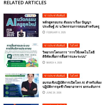
RELATED ARTICLES
ข่าวประชาสัมพันธ์
หลักสูตรอบรม สัมมนาเรื่อง ปัญญา
ประดิษฐ์ AI นวัตกรรมการสอนสำหรับครู
ยุคใหม่ โดยอาจารย์ต้นรัก ธวัชชัย สุขสีดา
FEBRUARY 6, 2025
วิทยาการด้านปัญญาประดิษฐ์หรือ AI
ข่าวประชาสัมพันธ์
,
ไฮไลท์
วิทยากรโครงการ “การใช้เทคโนโลยี
ดิจิทัลเพื่อการสื่อสารและระบบ”
MARCH 4, 2026
ข่าวประชาสัมพันธ์
,
ไฮไลท์
อบรมเชิงปฎิบัติการเปิดโลก AI สำหรับห้อง
ปฏิบัติการจุลชีววิทยาอาหาร ยกระดับการ
วิเคราะห์ข้อมูลสู่ยุคดิจิทัล บริษัท สิทธิพร
JUNE 29, 2026
แอสโซซิเอส จำกัดโดยวิทยากผู้ทรง
คุณวุฒิด้านเทคโนโลยีดิจิทัล AI อ.ดร.ต้น
รัก ธวัชชัย สุขสีดา