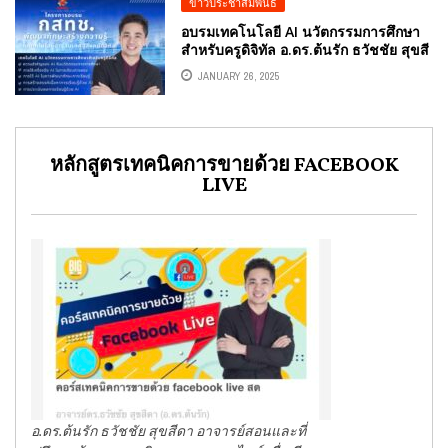
ข่าวประชาสัมพันธ์
อบรมเทคโนโลยี AI นวัตกรรมการศึกษา
สำหรับครูดิจิทัล อ.ดร.ต้นรัก ธวัชชัย สุขสี
ดา กสทช.
JANUARY 26, 2025
หลักสูตรเทคนิคการขายด้วย FACEBOOK
LIVE
อ.ดร.ต้นรัก ธวัชชัย สุขสีดา อาจารย์สอนและที่