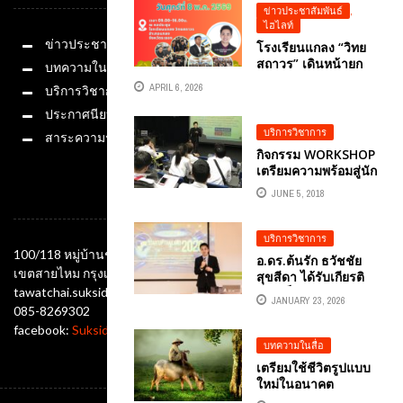
ออนไลน์
ข่าวประชาสัมพันธ์
,
ไฮไลท์
ข่าวประชาสัมพันธ์
โรงเรียนแกลง “วิทย
สถาวร” เดินหน้ายก
บทความในสื่อ
ระดับครูพัฒนาความ
APRIL 6, 2026
บริการวิชาการ
เป็นเลิศด้านนวัตกรรม
ในการจัดการเรียน
ประกาศนียบัตร
การสอน จัดอบรม
บริการวิชาการ
สาระความรู้
โครงการอบรมเชิง
กิจกรรม WORKSHOP
ปฎิบัติการทักษะความ
เตรียมความพร้อมสู่นัก
เข้าใจและใช้
นิเทศศาสตร์
เทคโนโลยีดิจิทัล
JUNE 5, 2018
ช่องทางติดต่อ
(DIGITAL LITERACY)
บริการวิชาการ
100/118 หมู่บ้านชัยพฤกษ์ ซอยออเงิน แขวงออเงิน
อ.ดร.ต้นรัก ธวัชชัย
เขตสายไหม กรุงเทพมหานคร 10220
สุขสีดา ได้รับเกียรติ
tawatchai.suksida@gmail.com
เชิญเป็นวิทยากรและ
JANUARY 23, 2026
ที่ปรึกษาพี่เลี้ยง ปั้น
085-8269302
สตาร์ทอัพนักศึกษารุ่น
facebook:
Suksida Tonrak Tawatchai
ใหม่ สู่เวที STARTUP
บทความในสื่อ
THAILAND LEAGUE
เตรียมใช้ชีวิตรูปแบบ
2026 เพื่อเสริมสร้าง
ใหม่ในอนาคต
ทักษะการพัฒนา
อ.ดร.ต้นรัก ธวัชชัย