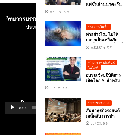
แฟชั่นล้านนาตะวัน
ออกสู่สากลด้วย
APRIL 28, 2026
เทคโนโลยี AI จังหวัด
วิทยากรบรรยาย E-COMMERCE เพื่อการค้าระหว่าง
แพร่ผนึกกำลังสถาบัน
สิ่งทอ เปิดโครงการ
ประเทศ อ.ดร.ต้นรัก ธวัชชัย สุขสีดา
บทความในสื่อ
“SIRIN LANNA” ดัน
ทำอย่างไร…ไมให้
อัตลักษณ์ผ้าทอและ
กลายเป็นเหยื่อภัย
เครื่องประดับไทยสู่
ออนไลน์จากวิถีใหม่ใน
Video
GLOBAL FASHION
AUGUST 4, 2021
ยุคโควิด
Player
วิทยากร อ.ดร.ต้นรัก
ธวัชชัย สุขสีดา
ข่าวประชาสัมพันธ์
,
ไฮไลท์
อบรมเชิงปฎิบัติการ
เปิดโลก AI สำหรับ
ห้องปฏิบัติการจุล
JUNE 29, 2026
ชีววิทยาอาหาร ยก
ระดับการวิเคราะห์
ข้อมูลสู่ยุคดิจิทัล
บริการวิชาการ
บริษัท สิทธิพรแอสโซ
00:00
01:14
สัมนาธุรกิจรถยนต์
ซิเอส จำกัดโดยวิทยา
เคล็ดลับ การทำ
กผู้ทรงคุณวุฒิด้าน
TIKTOK ยังไงให้ปัง
เทคโนโลยีดิจิทัล AI
JUNE 3, 2024
โดย อ.ดร.ต้นรัก ผู้
อ.ดร.ต้นรัก ธวัชชัย
หมวดหมู่
เชี่ยวชาญการตลาด
สุขสีดา