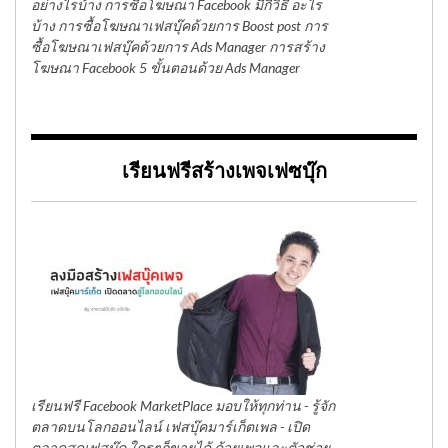
อย่างไรบ้าง การซื้อโฆษณา Facebook มีกี่วิธี อะไร
บ้าง การซื้อโฆษณาเฟสบุ๊คด้วยการ Boost post การ
ซื้อโฆษณาเฟสบุ๊คด้วยการ Ads Manager การสร้าง
โฆษณา Facebook 5 ขั้นตอนด้วย Ads Manager
เรียนฟรีสร้างเพจเฟซบุ๊ก
เรียนฟรี Facebook MarketPlace มอบให้ทุกท่าน - รู้จัก
ตลาดบนโลกออนไลน์ เฟสบุ๊คมาร์เก็ตเพล - เปิด
ตลาดสดเฟสบุ๊ค ใครๆก็ขายได้ ด้วยเพจและตัวช่วย -