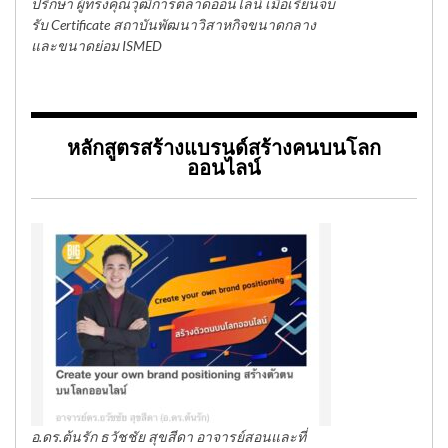
ปรึกษา ผู้ทรงคุณวุฒิการตลาดออนไลน์ เมื่อเรียนจบ
รับ Certificate สถาบันพัฒนาวิสาหกิจขนาดกลาง
และขนาดย่อม ISMED
หลักสูตรสร้างแบรนด์สร้างคนบนโลก
ออนไลน์
อ.ดร.ต้นรัก ธวัชชัย สุขสีดา อาจารย์สอนและที่