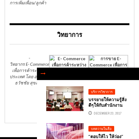
การเพิ่มเพื่อน/ลูกค้า
วิทยาการ
วิทยากร E- Commerce
เพื่อการค้าระหว่าง
ประเทศ โดย อาจารย์
การขาย E-
ธวัชชัย สุขสีดา
Commerce เพื่อการค้า
E- Commerce เพื่อการ
ระหว่างประเทศ
บริการวิชาการ
ค้าระหว่างประเทศ
บรรยายให้ความรู้สิ่ง
โดย อาจารย์ธวัชชัย
ดีๆให้กับสำนักงาน
สุขสีดา
พัฒนาธุรกรรมทาง
DECEMBER 23, 2017
อิเล็กทรอนิกส์องค์การ
มหาชนสพธอ. ETDA
บทความในสื่อ
“ตอบให้ไว ให้ว่อง”