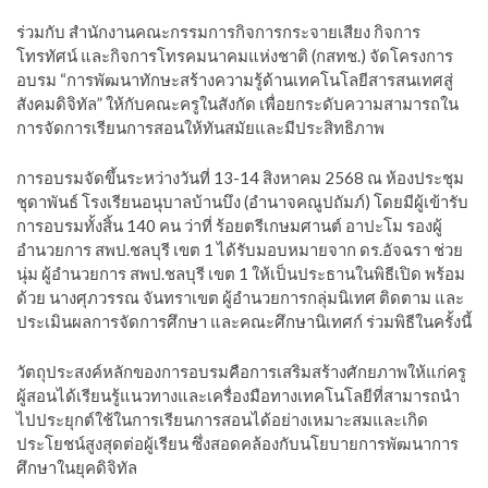
ร่วมกับ สำนักงานคณะกรรมการกิจการกระจายเสียง กิจการ
โทรทัศน์ และกิจการโทรคมนาคมแห่งชาติ (กสทช.) จัดโครงการ
อบรม “การพัฒนาทักษะสร้างความรู้ด้านเทคโนโลยีสารสนเทศสู่
สังคมดิจิทัล” ให้กับคณะครูในสังกัด เพื่อยกระดับความสามารถใน
การจัดการเรียนการสอนให้ทันสมัยและมีประสิทธิภาพ
การอบรมจัดขึ้นระหว่างวันที่ 13-14 สิงหาคม 2568 ณ ห้องประชุม
ชุดาพันธ์ โรงเรียนอนุบาลบ้านบึง (อำนาจคณูปถัมภ์) โดยมีผู้เข้ารับ
การอบรมทั้งสิ้น 140 คน ว่าที่ ร้อยตรีเกษมศานต์ อาปะโม รองผู้
อำนวยการ สพป.ชลบุรี เขต 1 ได้รับมอบหมายจาก ดร.อัจฉรา ช่วย
นุ่ม ผู้อำนวยการ สพป.ชลบุรี เขต 1 ให้เป็นประธานในพิธีเปิด พร้อม
ด้วย นางศุภวรรณ จันทราเขต ผู้อำนวยการกลุ่มนิเทศ ติดตาม และ
ประเมินผลการจัดการศึกษา และคณะศึกษานิเทศก์ ร่วมพิธีในครั้งนี้
วัตถุประสงค์หลักของการอบรมคือการเสริมสร้างศักยภาพให้แก่ครู
ผู้สอนได้เรียนรู้แนวทางและเครื่องมือทางเทคโนโลยีที่สามารถนำ
ไปประยุกต์ใช้ในการเรียนการสอนได้อย่างเหมาะสมและเกิด
ประโยชน์สูงสุดต่อผู้เรียน ซึ่งสอดคล้องกับนโยบายการพัฒนาการ
ศึกษาในยุคดิจิทัล