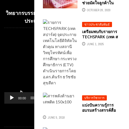
ช่วยมัดใจลูกค้าใน
โลกออนไลน์
OCTOBER 20, 2020
วิทยากรบรรยาย E-COMMERCE เพื่อการค้าระหว่าง
ประเทศ อ.ดร.ต้นรัก ธวัชชัย สุขสีดา
ข่าวประชาสัมพันธ์
เตรียมพบกับรายการ
TECHSPARK (เทค ส
Video
ปาร์ค) จุดประกาย
JUNE 1, 2025
Player
เทคโนโลยีดิจิทัลใน
ตัวคุณ ทางสถานีวิทยุ
โทรทัศน์เพื่อการศึกษา
กระทรวงศึกษาธิการ
(ETV) ดำเนินรายการ
โดย อ.ดร.ต้นรัก ธวัช
ชัย สุขสีดา
บริการวิชาการ
00:00
01:14
แบ่งปันความรู้การ
อบรมสร้างสรรค์สื่อ
สารพลังต้านยาเสพติด
JUNE 5, 2018
หมวดหมู่
ในยุคดิจิทัล