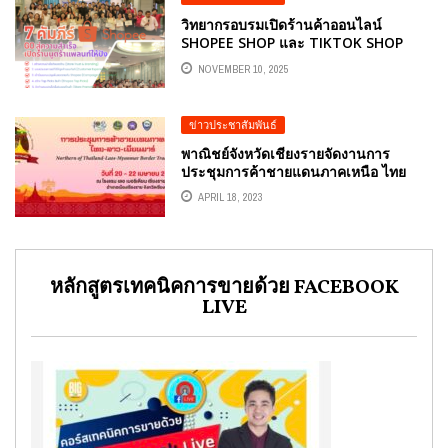
อนุกรรมการศึกษาการพัฒนาเทคโนโลยี
วิทยากรอบรมเปิดร้านค้าออนไลน์
SHOPEE SHOP และ TIKTOK SHOP
พร้อม 7 คัมภีร์ SHOPEE & TIKTOK GO
NOVEMBER 10, 2025
เปิดร้านให้ปังขายดีในโลกออนไลน์
วิทยากรผู้เชี่ยวชาญด้าน AI อ.ดร.ต้นรัก
ธวัชชัย สุขสีดา
ข่าวประชาสัมพันธ์
พาณิชย์จังหวัดเชียงรายจัดงานการ
ประชุมการค้าชายแดนภาคเหนือ ไทย
ลาว เมียนมาร์ (NORTHERN OF
APRIL 18, 2023
THAILAND – LAOS – MYANMAR
BORDER TRADE MEETING) วันที่ 20 –
22 เมษายน 2566 ณ โรงแรม เลอ
เมอริเดียน เชียงราย รีสอร์ท
หลักสูตรเทคนิคการขายด้วย FACEBOOK
LIVE