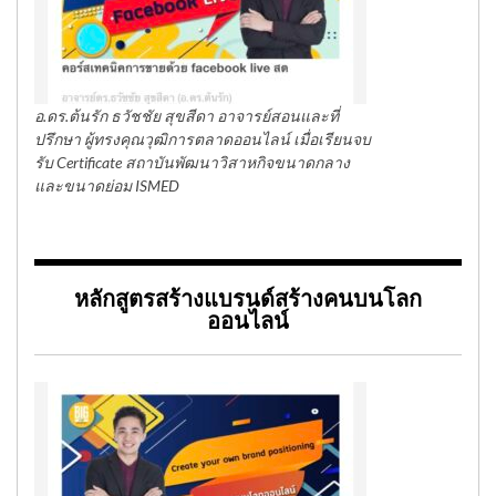
อ.ดร.ต้นรัก ธวัชชัย สุขสีดา อาจารย์สอนและที่
ปรึกษา ผู้ทรงคุณวุฒิการตลาดออนไลน์ เมื่อเรียนจบ
รับ Certificate สถาบันพัฒนาวิสาหกิจขนาดกลาง
และขนาดย่อม ISMED
หลักสูตรสร้างแบรนด์สร้างคนบนโลก
ออนไลน์