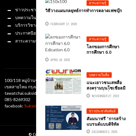
สาระความรู้
ข่าวประชาสัมพันธ์
วิธีวางแผนกลยุทธ์การทำการตลาดเฟซบุ๊ก
บทความในสื่อ
FEBRUARY 17, 2020
บริการวิชาการ
ประกาศนียบัตร
สาระความรู้
สาระความรู้
โลกของการศึกษา
การศึกษา 6.0
EDICATION 6.0
APRIL 19, 2025
ช่องทางติดต่อ
บทความในสื่อ
100/118 หมู่บ้านชัยพฤกษ์ ซอยออเงิน แขวงออเงิน
แนะเยาวชนเสพสื่อ
เขตสายไหม กรุงเทพมหานคร 10220
สงครามบนโซเชียลมี
tawatchai.suksida@gmail.com
เดียนี่คือสิ่งที่ผู้ปกครอง
NOVEMBER 27, 2023
ควรรู้และแนะนำ
085-8269302
facebook:
Suksida Tonrak Tawatchai
ข่าวประชาสัมพันธ์
สัมมนาฟรี “การสร้าง
แบรนด์แบบดิจิทัล
จากคอนเทนต์สู่ยอด
DECEMBER 2, 2025
© Copyright Ajtonrak All rights reserved.2019
ขาย” (DIGITAL