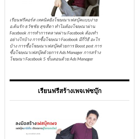
เรียนฟรีคอร์ส เทคนิคยิงโฆษณาเฟสบุ๊คแบบง่าย
อ.ต้นรัก ธวัชชัย สุขสีดา ทำไมต้องโฆษณาผ่าน
Facebook การทำการตลาดผ่าน Facebook ต้องทำ
อย่างไรบ้าง การซื้อโฆษณา Facebook มีกี่วิธี อะไร
บ้าง การซื้อโฆษณาเฟสบุ๊คด้วยการ Boost post การ
ซื้อโฆษณาเฟสบุ๊คด้วยการ Ads Manager การสร้าง
โฆษณา Facebook 5 ขั้นตอนด้วย Ads Manager
เรียนฟรีสร้างเพจเฟซบุ๊ก