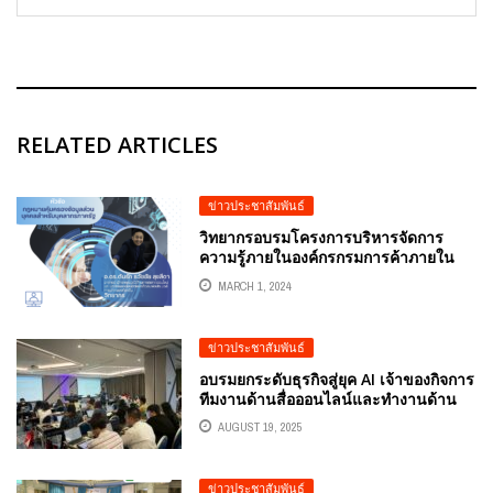
RELATED ARTICLES
ข่าวประชาสัมพันธ์
วิทยากรอบรมโครงการบริหารจัดการ
ความรู้ภายในองค์กรกรมการค้าภายใน
ประจำปีงบประมาณ พ.ศ. 2567 อ.ดร.ต้น
MARCH 1, 2024
รัก ธวัชชัย สุขสีดา วิทยากร
ข่าวประชาสัมพันธ์
อบรมยกระดับธุรกิจสู่ยุค AI เจ้าของกิจการ
ทีมงานด้านสื่อออนไลน์และทำงานด้าน
ออกแบบกราฟิก เตรียมพร้อมเข้าสู่โลกของ
AUGUST 19, 2025
ปัญญาประดิษฐ์ (AI) ที่จะเข้ามาเปลี่ยน
ธุรกิจไปตลอดกาล วิทยากร อ.ดร.ต้นรัก
ธวัชชัย สุขสีดา ที่ปรึกษาประจำคณะ
ข่าวประชาสัมพันธ์