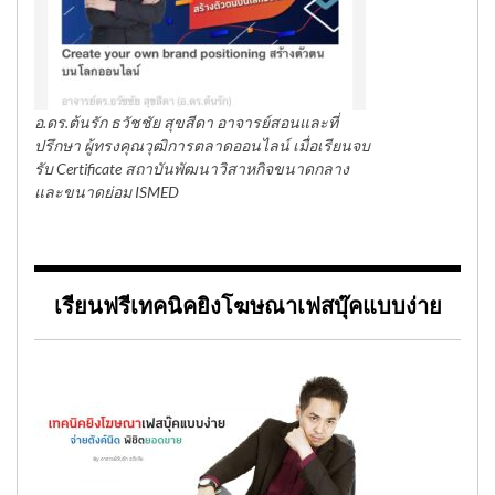
อ.ดร.ต้นรัก ธวัชชัย สุขสีดา อาจารย์สอนและที่
ปรึกษา ผู้ทรงคุณวุฒิการตลาดออนไลน์ เมื่อเรียนจบ
รับ Certificate สถาบันพัฒนาวิสาหกิจขนาดกลาง
และขนาดย่อม ISMED
เรียนฟรีเทคนิคยิงโฆษณาเฟสบุ๊คแบบง่าย