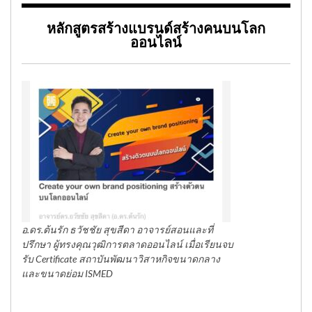
หลักสูตรสร้างแบรนด์สร้างคนบนโลก
ออนไลน์
อ.ดร.ต้นรัก ธวัชชัย สุขสีดา อาจารย์สอนและที่
ปรึกษา ผู้ทรงคุณวุฒิการตลาดออนไลน์ เมื่อเรียนจบ
รับ Certificate สถาบันพัฒนาวิสาหกิจขนาดกลาง
และขนาดย่อม ISMED