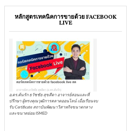
หลักสูตรเทคนิคการขายด้วย FACEBOOK
LIVE
อ.ดร.ต้นรัก ธวัชชัย สุขสีดา อาจารย์สอนและที่
ปรึกษา ผู้ทรงคุณวุฒิการตลาดออนไลน์ เมื่อเรียนจบ
รับ Certificate สถาบันพัฒนาวิสาหกิจขนาดกลาง
และขนาดย่อม ISMED