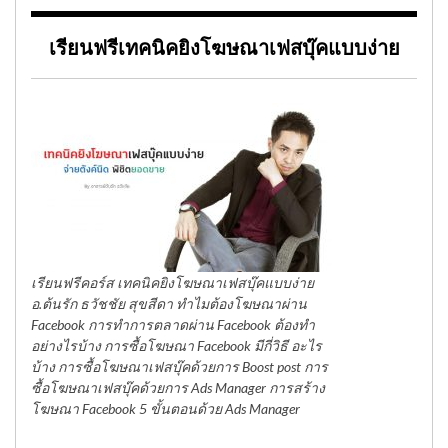
เรียนฟรีเทคนิคยิงโฆษณาเฟสบุ๊คแบบง่าย
เรียนฟรีคอร์ส เทคนิคยิงโฆษณาเฟสบุ๊คแบบง่าย
อ.ต้นรัก ธวัชชัย สุขสีดา ทำไมต้องโฆษณาผ่าน
Facebook การทำการตลาดผ่าน Facebook ต้องทำ
อย่างไรบ้าง การซื้อโฆษณา Facebook มีกี่วิธี อะไร
บ้าง การซื้อโฆษณาเฟสบุ๊คด้วยการ Boost post การ
ซื้อโฆษณาเฟสบุ๊คด้วยการ Ads Manager การสร้าง
โฆษณา Facebook 5 ขั้นตอนด้วย Ads Manager