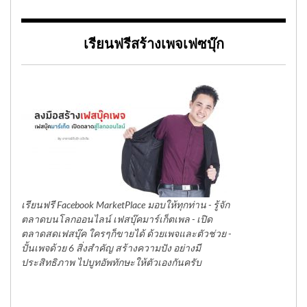
เรียนฟรีสร้างเพจเฟซบุ๊ก
เรียนฟรี Facebook MarketPlace มอบให้ทุกท่าน - รู้จัก
ตลาดบนโลกออนไลน์ เฟสบุ๊คมาร์เก็ตเพล - เปิด
ตลาดสดเฟสบุ๊ค ใครๆก็ขายได้ ด้วยเพจและตัวช่วย -
ปั้นเพจด้วย 6 สิ่งสำคัญ สร้างความปัง อย่างมี
ประสิทธิภาพ ไปบูทอัพทักษะให้ตัวเองกันครับ