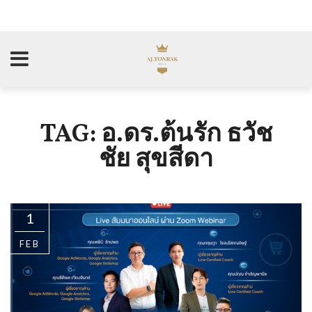
TAG: อ.ดร.ต้นรัก ธวัช
ชัย สุขสีดา
1
FEB