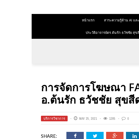
 สุขสีดา
หน้าแรก
สาระความรู้ด้าน AI 
ออนไลน์
ออนไลน์
ประวัติอาจารย์ดร.ต้นรัก ธวัชชัย ส
การตลาด
าการตลาด
ลาด
การจัดการโฆษณา FA
ุณวุฒิ
อ.ต้นรัก ธวัชชัย สุขสี
 ช่องทาง
บริการวิชาการ
MAY 25, 2021
1285
0
 สุขสี
SHARE: