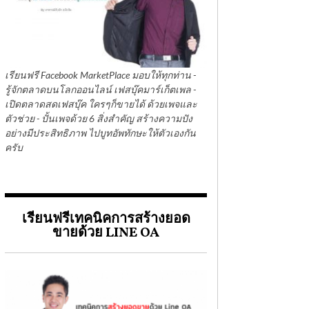
เรียนฟรี Facebook MarketPlace มอบให้ทุกท่าน -
รู้จักตลาดบนโลกออนไลน์ เฟสบุ๊คมาร์เก็ตเพล -
เปิดตลาดสดเฟสบุ๊ค ใครๆก็ขายได้ ด้วยเพจและ
ตัวช่วย - ปั้นเพจด้วย 6 สิ่งสำคัญ สร้างความปัง
อย่างมีประสิทธิภาพ ไปบูทอัพทักษะให้ตัวเองกัน
ครับ
เรียนฟรีเทคนิคการสร้างยอด
ขายด้วย LINE OA