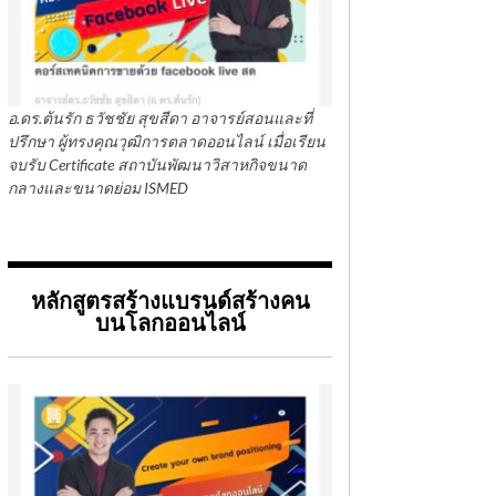
อ.ดร.ต้นรัก ธวัชชัย สุขสีดา อาจารย์สอนและที่
ปรึกษา ผู้ทรงคุณวุฒิการตลาดออนไลน์ เมื่อเรียน
จบรับ Certificate สถาบันพัฒนาวิสาหกิจขนาด
กลางและขนาดย่อม ISMED
หลักสูตรสร้างแบรนด์สร้างคน
บนโลกออนไลน์