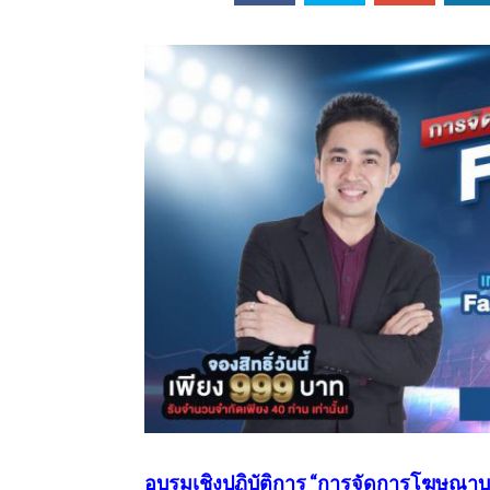
ออนไลน์
เชิญ
จารย์ต้นรัก ธวัช
ทศศาสตร์
ย์ต้นรัก ธวัชชัย
สตร์
อบรมเชิงปฏิบัติการ “การจัดการโฆษณาบน