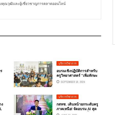
ู้ทรงคุณวุฒิและผู้เชี่ยวชาญการตลาดออนไลน์
บริการวิชาการ
กร
อบรมเชิงปฏิบัติการสำหรับ
ครูวิทยาศาสตร์ “เพิ่มทักษะ
าง
A! ครูอัจฉริยะในยุคดิจิทัล”
SEPTEMBER 18, 2024
ัชชัย
SMART TEACHER FOR
EDUCATION” โดยได้รับ
เกียรติจาก ดร.ธรัชชัย สุขสี
บริการวิชาการ
ดา
าง
กสทช. เดินหน้ายกระดับครู
L
ภาคเหนือ! จัดอบรม AI สุด
เข้มที่สำนักงานเขตพื้นที่การ