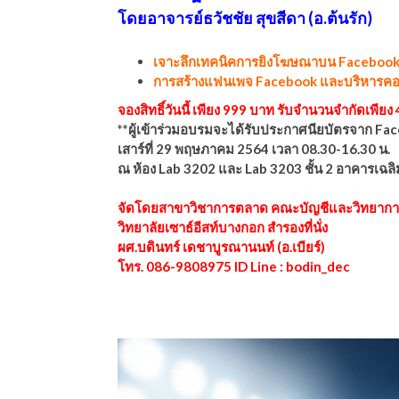
ีดา (อ.ดร.ต้นรัก)
โดยอาจารย์ธวัชชัย สุขสีดา (อ.ต้นรัก)
เจาะลึกเทคนิคการยิงโฆษณาบน Facebook
การสร้างแฟนเพจ Facebook และบริหารคอ
จองสิทธิ์วันนี้ เพียง 999 บาท รับจำนวนจำกัดเพียง 4
**ผู้เข้าร่วมอบรมจะได้รับ
ประกาศนียบัตรจาก
Fac
เสาร์ที่ 29 พฤษภาคม 2564 เวลา 08.30-16.30 น.
ณ ห้อง Lab 3202 และ
Lab 3203 ชั้น 2 อาคารเฉ
จัดโดยสาขาวิชาการตลาด คณะบัญชีและวิทยากา
วิทยาลัยเซาธ์อีสท์บางกอก สำรองที่นั่ง
ผศ.บดินทร์ เดชาบูรณานนท์ (อ.เบียร์)
โทร. 086-9808975 ID Line : bodin_dec