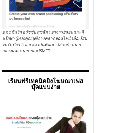
อ.ดร.ต้นรัก ธวัชชัย สุขสีดา อาจารย์สอนและที่
ปรึกษา ผู้ทรงคุณวุฒิการตลาดออนไลน์ เมื่อเรียน
จบรับ Certificate สถาบันพัฒนาวิสาหกิจขนาด
กลางและขนาดย่อม ISMED
เรียนฟรีเทคนิคยิงโฆษณาเฟส
บุ๊คแบบง่าย