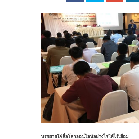
ออนไลน์
เชิญ
จารย์ต้นรัก ธวัช
ทศศาสตร์
ย์ต้นรัก ธวัชชัย
สตร์
บรรยายใช้สื่อโลกออนไลน์อย่างไรให้ไร้เสื่อม