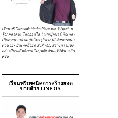
เรียนฟรี Facebook MarketPlace มอบให้ทุกท่าน -
รู้จักตลาดบนโลกออนไลน์ เฟสบุ๊คมาร์เก็ตเพล -
เปิดตลาดสดเฟสบุ๊ค ใครๆก็ขายได้ ด้วยเพจและ
ตัวช่วย - ปั้นเพจด้วย 6 สิ่งสำคัญ สร้างความปัง
อย่างมีประสิทธิภาพ ไปบูทอัพทักษะให้ตัวเองกัน
ครับ
เรียนฟรีเทคนิคการสร้างยอด
ขายด้วย LINE OA