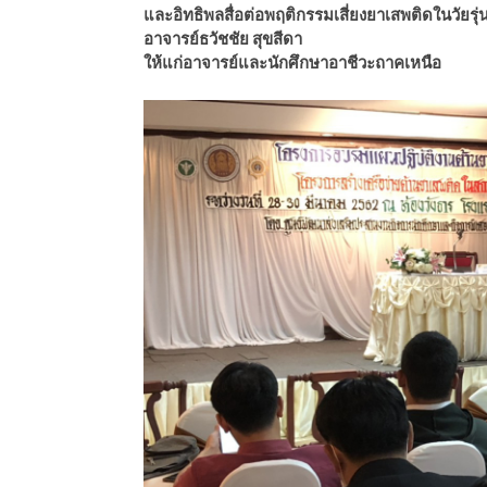
และอิทธิพลสื่อต่อพฤติกรรมเสี่ยงยาเสพติดในวัยรุ่
ีดา (อ.ดร.ต้นรัก)
อาจารย์ธวัชชัย สุขสีดา
ให้แก่อาจารย์และนักศึกษาอาชีวะถาคเหนือ