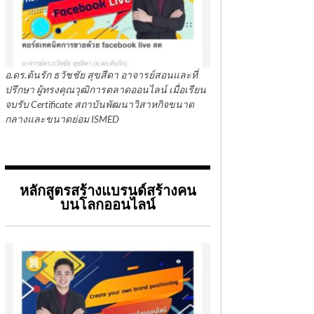
อ.ดร.ต้นรัก ธวัชชัย สุขสีดา อาจารย์สอนและที่
ปรึกษา ผู้ทรงคุณวุฒิการตลาดออนไลน์ เมื่อเรียน
จบรับ Certificate สถาบันพัฒนาวิสาหกิจขนาด
กลางและขนาดย่อม ISMED
หลักสูตรสร้างแบรนด์สร้างคน
บนโลกออนไลน์