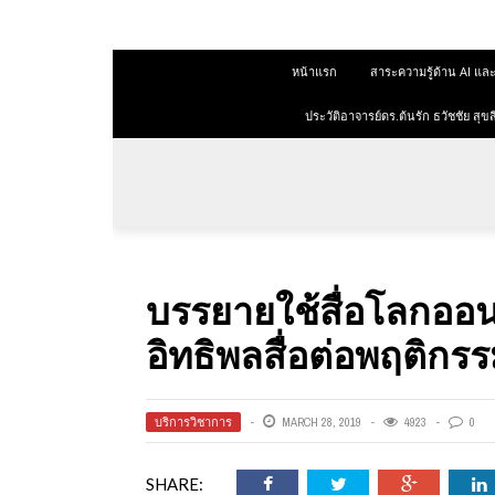
 สุขสีดา
หน้าแรก
สาระความรู้ด้าน AI 
ออนไลน์
ออนไลน์
ประวัติอาจารย์ดร.ต้นรัก ธวัชชัย ส
การตลาด
าการตลาด
ลาด
บรรยายใช้สื่อโลกออนไ
ุณวุฒิ
อิทธิพลสื่อต่อพฤติกรร
 ช่องทาง
บริการวิชาการ
MARCH 28, 2019
4923
0
 สุขสี
SHARE: