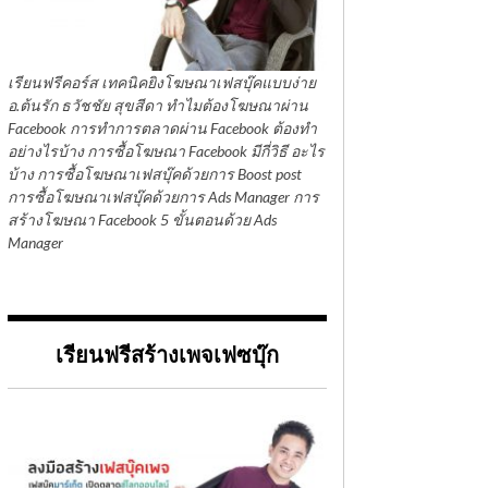
เรียนฟรีคอร์ส เทคนิคยิงโฆษณาเฟสบุ๊คแบบง่าย
อ.ต้นรัก ธวัชชัย สุขสีดา ทำไมต้องโฆษณาผ่าน
Facebook การทำการตลาดผ่าน Facebook ต้องทำ
อย่างไรบ้าง การซื้อโฆษณา Facebook มีกี่วิธี อะไร
บ้าง การซื้อโฆษณาเฟสบุ๊คด้วยการ Boost post
การซื้อโฆษณาเฟสบุ๊คด้วยการ Ads Manager การ
สร้างโฆษณา Facebook 5 ขั้นตอนด้วย Ads
Manager
เรียนฟรีสร้างเพจเฟซบุ๊ก