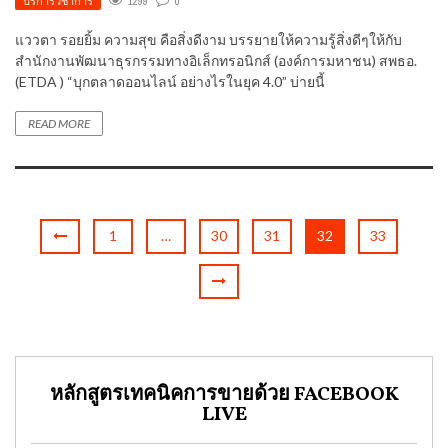
บริการวิชาการ
1299
0
แววตา รอยยิ้ม ความสุข คือสิ่งดีงาม บรรยายให้ความรู้สิ่งดีๆให้กับ
สำนักงานพัฒนาธุรกรรมทางอิเล็กทรอนิกส์ (องค์การมหาชน) สพธอ.
(ETDA ) “บุกตลาดออนไลน์ อย่างไรในยุค 4.0” บ่ายนี้
READ MORE
1
…
30
31
32
33
หลักสูตรเทคนิคการขายด้วย FACEBOOK
LIVE