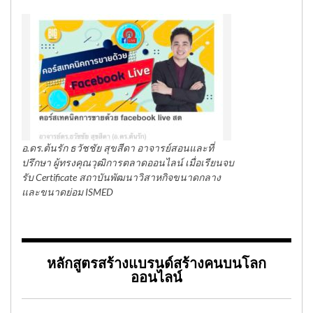
อ.ดร.ต้นรัก ธวัชชัย สุขสีดา อาจารย์สอนและที่
ปรึกษา ผู้ทรงคุณวุฒิการตลาดออนไลน์ เมื่อเรียนจบ
รับ Certificate สถาบันพัฒนาวิสาหกิจขนาดกลาง
และขนาดย่อม ISMED
หลักสูตรสร้างแบรนด์สร้างคนบนโลก
ออนไลน์