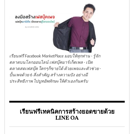
เรียนฟรี Facebook MarketPlace มอบให้ทุกท่าน - รู้จัก
ตลาดบนโลกออนไลน์ เฟสบุ๊คมาร์เก็ตเพล - เปิด
ตลาดสดเฟสบุ๊ค ใครๆก็ขายได้ ด้วยเพจและตัวช่วย -
ปั้นเพจด้วย 6 สิ่งสำคัญ สร้างความปัง อย่างมี
ประสิทธิภาพ ไปบูทอัพทักษะให้ตัวเองกันครับ
เรียนฟรีเทคนิคการสร้างยอดขายด้วย
LINE OA