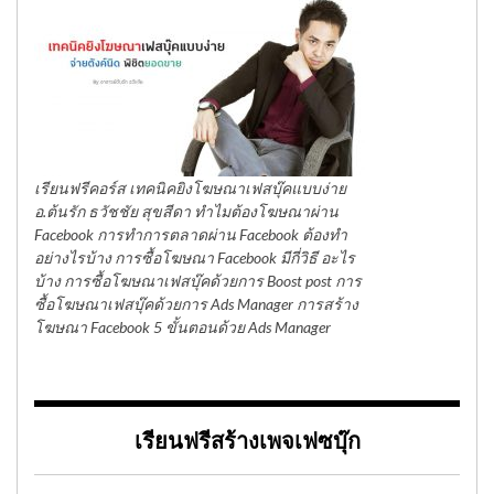
เรียนฟรีคอร์ส เทคนิคยิงโฆษณาเฟสบุ๊คแบบง่าย
อ.ต้นรัก ธวัชชัย สุขสีดา ทำไมต้องโฆษณาผ่าน
Facebook การทำการตลาดผ่าน Facebook ต้องทำ
อย่างไรบ้าง การซื้อโฆษณา Facebook มีกี่วิธี อะไร
บ้าง การซื้อโฆษณาเฟสบุ๊คด้วยการ Boost post การ
ซื้อโฆษณาเฟสบุ๊คด้วยการ Ads Manager การสร้าง
โฆษณา Facebook 5 ขั้นตอนด้วย Ads Manager
เรียนฟรีสร้างเพจเฟซบุ๊ก