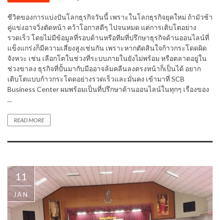
ชีวิตของการแบ่งปันโลกธุรกิจวันนี้ เพราะในโลกธุรกิจยุคใหม่ ถ้ามัวช้า
คู่แข่งอาจวิ่งตัดหน้า คว้าโอกาสดีๆ ไปจนหมด แต่การเติบโตอย่าง
รวดเร็ว โดยไม่มีข้อมูลที่รอบด้านหรือทีมที่ปรึกษาธุรกิจด้านออนไลน์ที่
แข็งแกร่งก็มีความเสี่ยงสูงเช่นกัน เพราะหากตัดสินใจก้าวกระโดดผิด
จังหวะ เช่น เลือกโตในช่วงที่ระบบภายในยังไม่พร้อม หรือตลาดอยู่ใน
ช่วงขาลง ธุรกิจที่ปั้นมากับมืออาจล้มคลืนลงตรงหน้าก็เป็นได้ อยาก
เติบโตแบบก้าวกระโดดอย่างรวดเร็วและมั่นคง เข้ามาที่ SCB
Business Center ผมพร้อมเป็นที่ปรึกษาด้านออนไลน์ในทุกๆ เรื่องของ
...
READ MORE
11
JAN