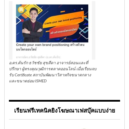
อ.ดร.ต้นรัก ธวัชชัย สุขสีดา อาจารย์สอนและที่
ปรึกษา ผู้ทรงคุณวุฒิการตลาดออนไลน์ เมื่อเรียนจบ
รับ Certificate สถาบันพัฒนาวิสาหกิจขนาดกลาง
และขนาดย่อม ISMED
เรียนฟรีเทคนิคยิงโฆษณาเฟสบุ๊คแบบง่าย