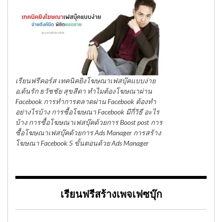
เรียนฟรีคอร์ส เทคนิคยิงโฆษณาเฟสบุ๊คแบบง่าย
อ.ต้นรัก ธวัชชัย สุขสีดา ทำไมต้องโฆษณาผ่าน
Facebook การทำการตลาดผ่าน Facebook ต้องทำ
อย่างไรบ้าง การซื้อโฆษณา Facebook มีกี่วิธี อะไร
บ้าง การซื้อโฆษณาเฟสบุ๊คด้วยการ Boost post การ
ซื้อโฆษณาเฟสบุ๊คด้วยการ Ads Manager การสร้าง
โฆษณา Facebook 5 ขั้นตอนด้วย Ads Manager
เรียนฟรีสร้างเพจเฟซบุ๊ก