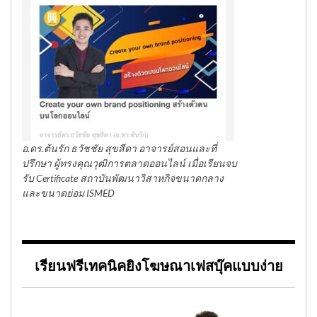
อ.ดร.ต้นรัก ธวัชชัย สุขสีดา อาจารย์สอนและที่
ปรึกษา ผู้ทรงคุณวุฒิการตลาดออนไลน์ เมื่อเรียนจบ
รับ Certificate สถาบันพัฒนาวิสาหกิจขนาดกลาง
และขนาดย่อม ISMED
เรียนฟรีเทคนิคยิงโฆษณาเฟสบุ๊คแบบง่าย