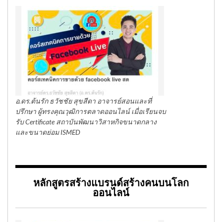
อ.ดร.ต้นรัก ธวัชชัย สุขสีดา อาจารย์สอนและที่
ปรึกษา ผู้ทรงคุณวุฒิการตลาดออนไลน์ เมื่อเรียนจบ
รับ Certificate สถาบันพัฒนาวิสาหกิจขนาดกลาง
และขนาดย่อม ISMED
หลักสูตรสร้างแบรนด์สร้างคนบนโลก
ออนไลน์