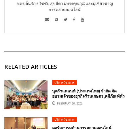
อ.ดร.ต้นรัก ธวัชชัย สุขสีดา ผู้ทรงคุณวุฒิและผู้เชี่ยวชาญ
การตลาดออนไลน์
RELATED ARTICLES
บริการวิชาการ
นูตร้าแพลนท์ (ประเทศไทย) จำกัด จัด
อบรมเจ้าของธุรกิจร้านเกษตรเคมีภัณฑ์ทั่ว
ประเทศ เรื่อง การใช้งาน AI เพื่อนำเสนอ
FEBRUARY 16, 2025
สินค้าทางการเกษตร โดยวิทยากร
อาจารย์ดร.ต้นรัก ธวัชชัย สุขสีดา
อาจารย์สอนการตลาดออนไลน์ ผู้ทรง
บริการวิชาการ
คุณวุฒิและผู้เชี่ยวชาญการตลาดออนไลน์
ดิจิทัล
คอร์สอบรมด้านการตลาดออนไลน์