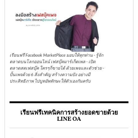
เรียนฟรี Facebook MarketPlace มอบให้ทุกท่าน - รู้จัก
ตลาดบนโลกออนไลน์ เฟสบุ๊คมาร์เก็ตเพล - เปิด
ตลาดสดเฟสบุ๊ค ใครๆก็ขายได้ ด้วยเพจและตัวช่วย -
ปั้นเพจด้วย 6 สิ่งสำคัญ สร้างความปัง อย่างมี
ประสิทธิภาพ ไปบูทอัพทักษะให้ตัวเองกันครับ
เรียนฟรีเทคนิคการสร้างยอดขายด้วย
LINE OA