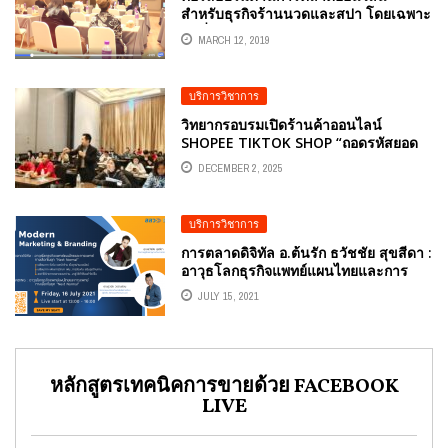
สำหรับธุรกิจร้านนวดและสปา โดยเฉพาะ
รุ่นที่ 2 อ.ธวัชชัย สุขสีดา
MARCH 12, 2019
บริการวิชาการ
วิทยากรอบรมเปิดร้านค้าออนไลน์
SHOPEE TIKTOK SHOP “ถอดรหัสยอด
ขายพุ่ง ‘นูตร้าแพลนท์’ บริษัทปุ๋ย เคมีภัณฑ์
DECEMBER 2, 2025
ทางการเกษตร จัดหนัก ติวเข้ม 7 คัมภีร์
ร้านค้าออนไลน์ โดยวิทยากร อ.ดร.ต้นรัก
ธวัชชัย สุขสีดา
บริการวิชาการ
การตลาดดิจิทัล อ.ต้นรัก ธวัชชัย สุขสีดา :
อาวุธโลกธุรกิจแพทย์แผนไทยและการ
แพทย์ทางเลือกในยุค “NEXT NORMAL”
JULY 15, 2021
หลักสูตรเทคนิคการขายด้วย FACEBOOK
LIVE