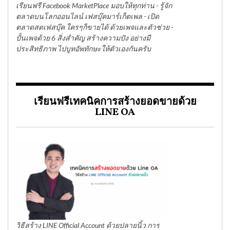
เรียนฟรี Facebook MarketPlace มอบให้ทุกท่าน - รู้จัก
ตลาดบนโลกออนไลน์ เฟสบุ๊คมาร์เก็ตเพล - เปิด
ตลาดสดเฟสบุ๊ค ใครๆก็ขายได้ ด้วยเพจและตัวช่วย -
ปั้นเพจด้วย 6 สิ่งสำคัญ สร้างความปัง อย่างมี
ประสิทธิภาพ ไปบูทอัพทักษะให้ตัวเองกันครับ
เรียนฟรีเทคนิคการสร้างยอดขายด้วย
LINE OA
วิธีสร้าง LINE Official Account ด้วยปลายนิ้ว การ