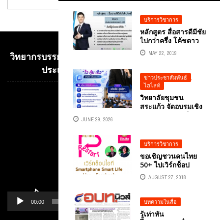
บริการวิชาการ
หลักสูตร สื่อสารดีมีชัย
ไปกว่าครึ่ง โค้ชตาว
MAY 22, 2019
วิทยากรบรรยาย E-COMMERCE เพื่อการค้าระหว่าง
ประเทศ อ.ดร.ต้นรัก ธวัชชัย สุขสีดา
ข่าวประชาสัมพันธ์
,
ไฮไลท์
วิทยาลัยชุมชน
Video
สระแก้ว จัดอบรมเชิง
Player
ปฏิบัติการ “การใช้
JUNE 29, 2026
ปัญญาประดิษฐ์เพื่อ
พัฒนาการตลาดดิจิทัล
(AI FOR DIGITAL
บริการวิชาการ
MARKETING) เชิญ
ขอเชิญชวนคนไทย
วิทยากรผู้เชี่ยวชาญ
50+ ไปเวิร์กช็อป
ด้านปัญญาประดิษฐ์
SMARTPHONE
AI อาจารย์ธวัชชัย สุข
AUGUST 27, 2018
SMART LIFE กันกับ
สีดา ผู้ทรงคุณวุฒิด้าน
เรื่องFACEBOOK
เทคโนโลยีดิจิทัล มา
สร้างตัวตน สร้างเงิน
บทความในสื่อ
00:00
01:14
ให้ความรู้กับภาคธุรกิจ
แค่ปลายนิ้ว (ฟรี)
ชุมชน ...
รู้เท่าทัน