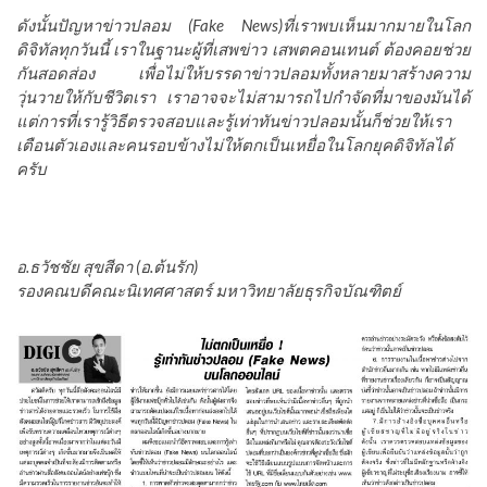
ดังนั้นปัญหาข่าวปลอม (Fake News)ที่เราพบเห็นมากมายในโลก
ดิจิทัลทุกวันนี้ เราในฐานะผู้ที่เสพข่าว เสพตคอนเทนต์ ต้องคอยช่วย
กันสอดส่อง เพื่อไม่ให้บรรดาข่าวปลอมทั้งหลายมาสร้างความ
วุ่นวายให้กับชีวิตเรา เราอาจจะไม่สามารถไปกำจัดที่มาของมันได้
แต่การที่เรารู้วิธีตรวจสอบและรู้เท่าทันข่าวปลอมนั้นก็ช่วยให้เรา
เตือนตัวเองและคนรอบข้างไม่ให้ตกเป็นเหยื่อในโลกยุคดิจิทัลได้
ครับ
อ.ธวัชชัย สุขสีดา (อ.ต้นรัก)
รองคณบดีคณะนิเทศศาสตร์ มหาวิทยาลัยธุรกิจบัณฑิตย์