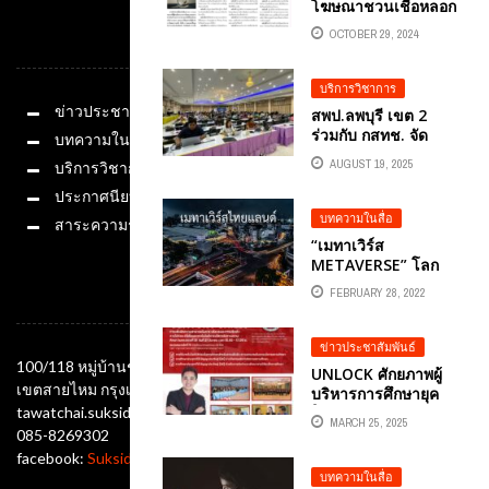
โฆษณาชวนเชื่อหลอก
ขายสินค้าชวนลงทุน
OCTOBER 29, 2024
หมวดหมู่
ทำธุรกิจผิดกฎหมาย
บทความ
หนังสือพิมพ์ อปท.นิ
บริการวิชาการ
วส์ โดย อ.ดร.ต้นรัก
ข่าวประชาสัมพันธ์
สพป.ลพบุรี เขต 2
ธวัชชัย สุขสีดา
ร่วมกับ กสทช. จัด
บทความในสื่อ
อาจารย์ ผู้ทรงคุณวุฒิ
อบรมพัฒนาทักษะ
และผู้เชี่ยวชาญด้าน
AUGUST 19, 2025
บริการวิชาการ
เทคโนโลยี AI สำหรับ
ออนไลน์
ครูและบุคลากร
ประกาศนียบัตร
ทางการศึก วิทยากร
บทความในสื่อ
สาระความรู้
ผู้ทรงคุณวุฒิ คือ
“เมทาเวิร์ส
อ.ดร.ต้นรัก ธวัชชัย
METAVERSE” โลก
สุขสีดา ที่ปรึกษาคณะ
ใหม่ โอกาสใหม่
อนุกรรมการดิจิทัล
FEBRUARY 28, 2022
ช่องทางติดต่อ
สำหรับคนไทย
ข่าวประชาสัมพันธ์
100/118 หมู่บ้านชัยพฤกษ์ ซอยออเงิน แขวงออเงิน
UNLOCK ศักยภาพผู้
เขตสายไหม กรุงเทพมหานคร 10220
บริหารการศึกษายุค
tawatchai.suksida@gmail.com
ใหม่ สัมมนาเรียนรู้
MARCH 25, 2025
21ST CENTURY
085-8269302
SKILLS พัฒนาองค์กร
facebook:
Suksida Tonrak Tawatchai
การศึกษาให้ทันยุค
บทความในสื่อ