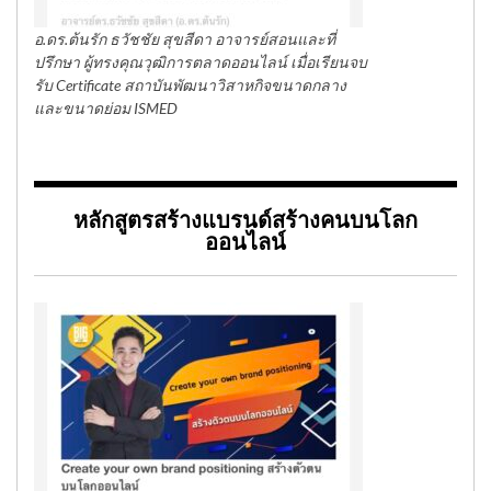
อ.ดร.ต้นรัก ธวัชชัย สุขสีดา อาจารย์สอนและที่
ปรึกษา ผู้ทรงคุณวุฒิการตลาดออนไลน์ เมื่อเรียนจบ
รับ Certificate สถาบันพัฒนาวิสาหกิจขนาดกลาง
และขนาดย่อม ISMED
หลักสูตรสร้างแบรนด์สร้างคนบนโลก
ออนไลน์