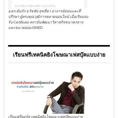
อ.ดร.ต้นรัก ธวัชชัย สุขสีดา อาจารย์สอนและที่
ปรึกษา ผู้ทรงคุณวุฒิการตลาดออนไลน์ เมื่อเรียนจบ
รับ Certificate สถาบันพัฒนาวิสาหกิจขนาดกลาง
และขนาดย่อม ISMED
เรียนฟรีเทคนิคยิงโฆษณาเฟสบุ๊คแบบง่าย
เรียนฟรีคอร์ส เทคนิคยิงโฆษณาเฟสบุ๊คแบบง่าย