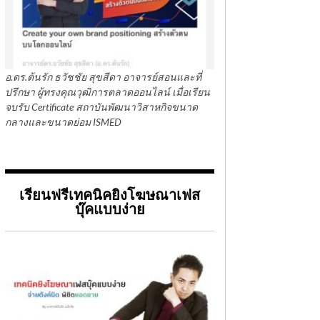
อ.ดร.ต้นรัก ธวัชชัย สุขสีดา อาจารย์สอนและที่
ปรึกษา ผู้ทรงคุณวุฒิการตลาดออนไลน์ เมื่อเรียน
จบรับ Certificate สถาบันพัฒนาวิสาหกิจขนาด
กลางและขนาดย่อม ISMED
เรียนฟรีเทคนิคยิงโฆษณาเฟส
บุ๊คแบบง่าย