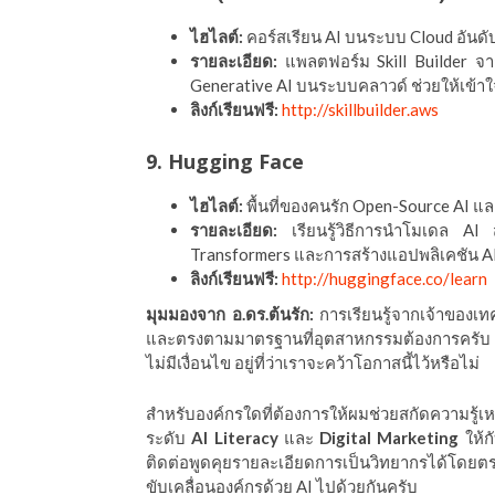
ไฮไลต์:
คอร์สเรียน AI บนระบบ Cloud อันดั
รายละเอียด:
แพลตฟอร์ม Skill Builder จาก
Generative AI บนระบบคลาวด์ ช่วยให้เข้า
ลิงก์เรียนฟรี:
http://skillbuilder.aws
9. Hugging Face
ไฮไลต์:
พื้นที่ของคนรัก Open-Source AI แ
รายละเอียด:
เรียนรู้วิธีการนำโมเดล AI 
Transformers และการสร้างแอปพลิเคชัน AI ด
ลิงก์เรียนฟรี:
http://huggingface.co/learn
มุมมองจาก อ.ดร.ต้นรัก:
การเรียนรู้จากเจ้าของเทค
และตรงตามมาตรฐานที่อุตสาหกรรมต้องการครับ แพ
ไม่มีเงื่อนไข อยู่ที่ว่าเราจะคว้าโอกาสนี้ไว้หรือไม่
สำหรับองค์กรใดที่ต้องการให้ผมช่วยสกัดความรู้เห
ระดับ
AI Literacy
และ
Digital Marketing
ให้ก
ติดต่อพูดคุยรายละเอียดการเป็นวิทยากรได้โดยตร
ขับเคลื่อนองค์กรด้วย AI ไปด้วยกันครับ