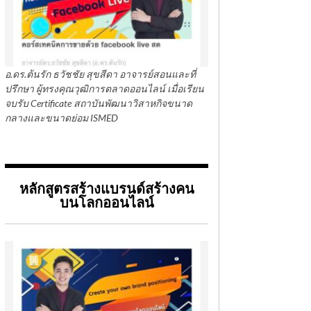
อ.ดร.ต้นรัก ธวัชชัย สุขสีดา อาจารย์สอนและที่
ปรึกษา ผู้ทรงคุณวุฒิการตลาดออนไลน์ เมื่อเรียน
จบรับ Certificate สถาบันพัฒนาวิสาหกิจขนาด
กลางและขนาดย่อม ISMED
หลักสูตรสร้างแบรนด์สร้างคน
บนโลกออนไลน์