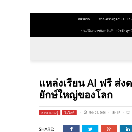
 สุขสีดา
หน้าแรก
สาระความรู้ด้าน AI 
ออนไลน์
ออนไลน์
ประวัติอาจารย์ดร.ต้นรัก ธวัชชัย ส
การตลาด
าการตลาด
ลาด
แหล่งเรียน AI ฟรี ส่
ุณวุฒิ
ยักษ์ใหญ่ของโลก
 ช่องทาง
สาระความรู้
,
ไฮไลท์
MAY 25, 2026
87
 สุขสี
SHARE: