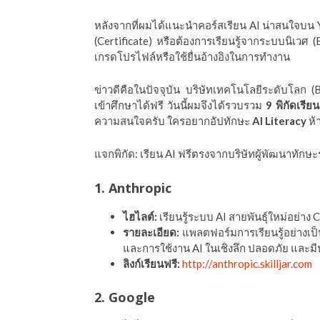
ีดา (อ.ดร.ต้นรัก)
หลังจากที่ผมได้แนะนำคอร์สเรียน AI น่าสนใจบ
(Certificate) หรือต้องการเรียนรู้จากระบบนิเวศ
เกรดโปรไฟล์หรือใช้ยื่นอ้างอิงในการทำงาน
ข่าวดีคือในปัจจุบัน บริษัทเทคโนโลยีระดับโลก (B
เข้าศึกษาได้ฟรี วันนี้ผมจึงได้รวบรวม
9 พิกัดเรีย
ความสนใจครับ ใครอยากอัปทักษะ
AI Literacy
ห้
แจกพิกัด: เรียน AI ฟรีตรงจากบริษัทผู้พัฒนาทักษ
1. Anthropic
ไฮไลต์:
เรียนรู้ระบบ AI สายพันธุ์ใหม่อย่าง 
รายละเอียด:
แพลตฟอร์มการเรียนรู้อย่างเป
และการใช้งาน AI ในเชิงลึก ปลอดภัย และม
ลิงก์เรียนฟรี:
http://anthropic.skilljar.com
2. Google