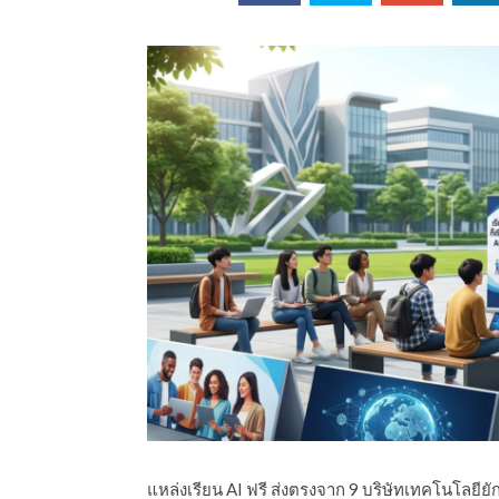
ออนไลน์
เชิญ
จารย์ต้นรัก ธวัช
ทศศาสตร์
ย์ต้นรัก ธวัชชัย
สตร์
แหล่งเรียน AI ฟรี ส่งตรงจาก 9 บริษัทเทคโนโลยีย