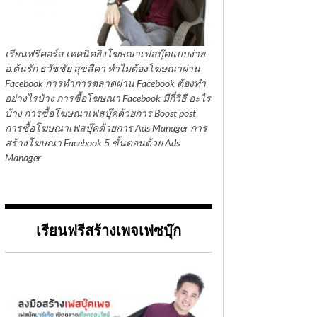
เรียนฟรีคอร์ส เทคนิคยิงโฆษณาเฟสบุ๊คแบบง่าย
อ.ต้นรัก ธวัชชัย สุขสีดา ทำไมต้องโฆษณาผ่าน
Facebook การทำการตลาดผ่าน Facebook ต้องทำ
อย่างไรบ้าง การซื้อโฆษณา Facebook มีกี่วิธี อะไร
บ้าง การซื้อโฆษณาเฟสบุ๊คด้วยการ Boost post
การซื้อโฆษณาเฟสบุ๊คด้วยการ Ads Manager การ
สร้างโฆษณา Facebook 5 ขั้นตอนด้วย Ads
Manager
เรียนฟรีสร้างเพจเฟซบุ๊ก