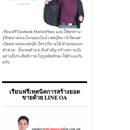
เรียนฟรี Facebook MarketPlace มอบให้ทุกท่าน -
รู้จักตลาดบนโลกออนไลน์ เฟสบุ๊คมาร์เก็ตเพล -
เปิดตลาดสดเฟสบุ๊ค ใครๆก็ขายได้ ด้วยเพจและ
ตัวช่วย - ปั้นเพจด้วย 6 สิ่งสำคัญ สร้างความปัง
อย่างมีประสิทธิภาพ ไปบูทอัพทักษะให้ตัวเองกัน
ครับ
เรียนฟรีเทคนิคการสร้างยอด
ขายด้วย LINE OA