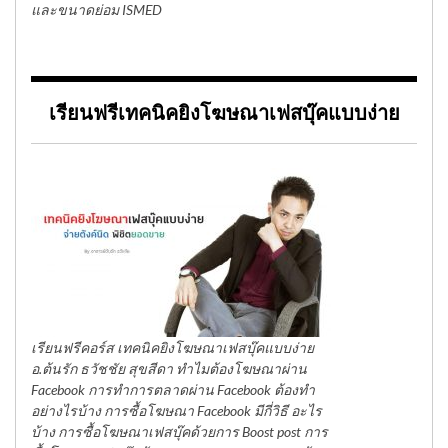
และขนาดย่อม ISMED
เรียนฟรีเทคนิคยิงโฆษณาเฟสบุ๊คแบบง่าย
เรียนฟรีคอร์ส เทคนิคยิงโฆษณาเฟสบุ๊คแบบง่าย
อ.ต้นรัก ธวัชชัย สุขสีดา ทำไมต้องโฆษณาผ่าน
Facebook การทำการตลาดผ่าน Facebook ต้องทำ
อย่างไรบ้าง การซื้อโฆษณา Facebook มีกี่วิธี อะไร
บ้าง การซื้อโฆษณาเฟสบุ๊คด้วยการ Boost post การ