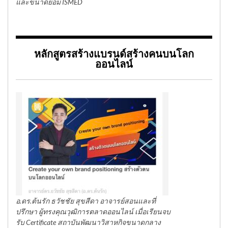
และขนาดย่อม ISMED
หลักสูตรสร้างแบรนด์สร้างคนบนโลก
ออนไลน์
อ.ดร.ต้นรัก ธวัชชัย สุขสีดา อาจารย์สอนและที่
ปรึกษา ผู้ทรงคุณวุฒิการตลาดออนไลน์ เมื่อเรียนจบ
รับ Certificate สถาบันพัฒนาวิสาหกิจขนาดกลาง