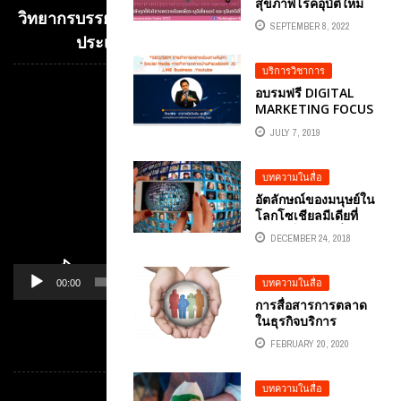
สุขภาพโรคอุบัติใหม่
วิทยากรบรรยาย E-COMMERCE เพื่อการค้าระหว่าง
คณะแพทยศาสตร์
SEPTEMBER 8, 2022
จุฬาฯพัฒนาเชิงรุกให้
ประเทศ อ.ดร.ต้นรัก ธวัชชัย สุขสีดา
บริการตรวจเลือดเพื่อ
ระบุอัลไซเมอร์และ
บริการวิชาการ
จุลินทรีย์ในลำไส้
อบรมฟรี DIGITAL
Video
MARKETING FOCUS
Player
หลักสูตรอบรมการ
JULY 7, 2019
ตลาดออนไลน์ 360
องศา
บทความในสื่อ
อัตลักษณ์ของมนุษย์ใน
โลกโซเชียลมีเดียที่
สังคมเป็นผู้หยิบยื่นให้
DECEMBER 24, 2018
บทความในสื่อ
00:00
01:14
การสื่อสารการตลาด
ในธุรกิจบริการ
สุขภาพในยุคดิจิทัล
FEBRUARY 20, 2020
หมวดหมู่
บทความในสื่อ