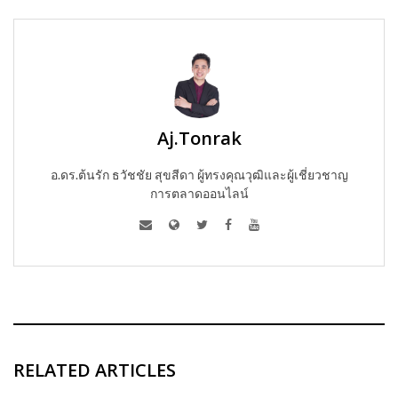
Aj.Tonrak
อ.ดร.ต้นรัก ธวัชชัย สุขสีดา ผู้ทรงคุณวุฒิและผู้เชี่ยวชาญ
การตลาดออนไลน์
RELATED ARTICLES