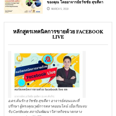
ของคุณ โดยอาจารย์ธวัชชัย สุขสีดา
(อ.ต้นรัก)
MARCH 5, 2019
หลักสูตรเทคนิคการขายด้วย FACEBOOK
LIVE
อ.ดร.ต้นรัก ธวัชชัย สุขสีดา อาจารย์สอนและที่
ปรึกษา ผู้ทรงคุณวุฒิการตลาดออนไลน์ เมื่อเรียนจบ
รับ Certificate สถาบันพัฒนาวิสาหกิจขนาดกลาง