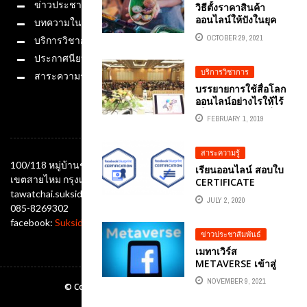
ข่าวประชาสัมพันธ์
วิธีตั้งราคาสินค้า
ออนไลน์ให้ปังในยุค
บทความในสื่อ
NEW NORMAL
OCTOBER 29, 2021
บริการวิชาการ
ประกาศนียบัตร
บริการวิชาการ
สาระความรู้
บรรยายการใช้สื่อโลก
ออนไลน์อย่างไรให้ไร้
เสื่อม และอิทธิพลสื่อ
FEBRUARY 1, 2019
ช่องทางติดต่อ
ต่อพฤติกรรมเสี่ยงของ
วัยรุ่น แด่อาจารย์และ
นักเรียนอาชีวศึกษา
สาระความรู้
เชตภาคตะวันออก
100/118 หมู่บ้านชัยพฤกษ์ ซอยออเงิน แขวงออเงิน
เรียนออนไลน์ สอบใบ
เฉียงเหนือ
เขตสายไหม กรุงเทพมหานคร 10220
CERTIFICATE
tawatchai.suksida@gmail.com
FACEBOOK ฟรี
JULY 2, 2020
อาจารย์ต้นรักแนะนำ
085-8269302
facebook:
Suksida Tonrak Tawatchai
ข่าวประชาสัมพันธ์
เมทาเวิร์ส
METAVERSE เข้าสู่
โลกเสมือนจริงผ่าน
NOVEMBER 9, 2021
© Copyright Ajtonrak All rights reserved.2019
AR และ VR มีชีวิตที่
ล้ำสมัย