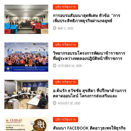
บริการวิชาการ
การอบรมสัมมนาสุดพิเศษ หัวข้อ: “การ
เพิ่มประสิทธิภาพธุรกิจผ่านกลยุทธ์
อีคอมเมิร์ซ (BUSINESS OPTIMIZATION
MAY 2, 2025
THROUGH E-COMMERCE STRATEGY)
โดยวิทยากรผู้ทรงคุณวุฒิและผู้เชี่ยวชาญ
ด้านการตลาดออนไลน์ อ.ดร.ต้นรัก ธวัช
บริการวิชาการ
ชัย สุขสีดา
วิทยากรอบรมโครงการพัฒนาข้าราชการ
ที่อยู่ระหว่างทดลองปฎิบัติหน้าที่ราชการ
พัฒนากร รุ่นที่ 132 กรมพัฒนาชุมชน
OCTOBER 14, 2025
กระทรวงมหาดไทย ก้าวทันเทคโนโลยี
เชื่อมต่อ AI สู่การพัฒนาชุมชน ด้วยวิชา
“ทักษะด้าน AI” อ.ดร.ต้นรัก ธวัชชัย สุขสี
บริการวิชาการ
ดา วิทยากรด้านปัญญาประดิษฐ์ (AI)
อ.ต้นรัก ธวัชชัย สุขสีดา ที่ปรึกษาด้านการ
ตลาดออนไลน์ โครงการส่งเสริมและ
พัฒนาธุรกิจระดับเติบโต
AUGUST 18, 2020
บริการวิชาการ
สัมมนา FACEBOOK ติดอาวุธเพจให้ธุรกิจ