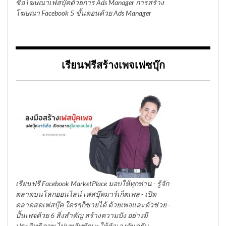
ซื้อโฆษณาเฟสบุ๊คด้วยการ Ads Manager การสร้าง
โฆษณา Facebook 5 ขั้นตอนด้วย Ads Manager
เรียนฟรีสร้างเพจเฟซบุ๊ก
เรียนฟรี Facebook MarketPlace มอบให้ทุกท่าน - รู้จัก
ตลาดบนโลกออนไลน์ เฟสบุ๊คมาร์เก็ตเพล - เปิด
ตลาดสดเฟสบุ๊ค ใครๆก็ขายได้ ด้วยเพจและตัวช่วย -
ปั้นเพจด้วย 6 สิ่งสำคัญ สร้างความปัง อย่างมี
ประสิทธิภาพ ไปบูทอัพทักษะให้ตัวเองกันครับ