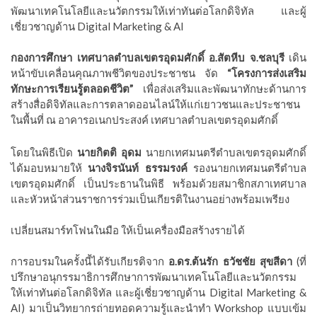
พัฒนาเทคโนโลยีและนวัตกรรมให้เท่าทันต่อโลกดิจิทัล และผู้
เชี่ยวชาญด้าน Digital Marketing & AI
กองการศึกษา เทศบาลตำบลเขตรอุดมศักดิ์ อ.สัตหีบ จ.ชลบุรี
เดิน
หน้าขับเคลื่อนคุณภาพชีวิตของประชาชน จัด
“โครงการส่งเสริม
ทักษะการเรียนรู้ตลอดชีวิต”
เพื่อส่งเสริมและพัฒนาทักษะด้านการ
สร้างสื่อดิจิทัลและการตลาดออนไลน์ให้แก่เยาวชนและประชาชน
ในพื้นที่ ณ อาคารอเนกประสงค์ เทศบาลตำบลเขตรอุดมศักดิ์
โดยในพิธีเปิด
นายกิตติ อุดม
นายกเทศมนตรีตำบลเขตรอุดมศักดิ์
ได้มอบหมายให้
นางจิรนันท์ ธรรมรงค์
รองนายกเทศมนตรีตำบล
เขตรอุดมศักดิ์ เป็นประธานในพิธี พร้อมด้วยสมาชิกสภาเทศบาล
และหัวหน้าส่วนราชการร่วมเป็นเกียรติในงานอย่างพร้อมเพรียง
เปลี่ยนสมาร์ทโฟนในมือ ให้เป็นเครื่องมือสร้างรายได้
การอบรมในครั้งนี้ได้รับเกียรติจาก
อ.ดร.ต้นรัก ธวัชชัย สุขสีดา
(ที่
ปรึกษาอนุกรรมาธิการศึกษาการพัฒนาเทคโนโลยีและนวัตกรรม
ให้เท่าทันต่อโลกดิจิทัล และผู้เชี่ยวชาญด้าน Digital Marketing &
AI) มาเป็นวิทยากรถ่ายทอดความรู้และนำทำ Workshop แบบเข้ม