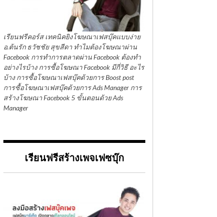
เรียนฟรีคอร์ส เทคนิคยิงโฆษณาเฟสบุ๊คแบบง่าย
อ.ต้นรัก ธวัชชัย สุขสีดา ทำไมต้องโฆษณาผ่าน
Facebook การทำการตลาดผ่าน Facebook ต้องทำ
อย่างไรบ้าง การซื้อโฆษณา Facebook มีกี่วิธี อะไร
บ้าง การซื้อโฆษณาเฟสบุ๊คด้วยการ Boost post
การซื้อโฆษณาเฟสบุ๊คด้วยการ Ads Manager การ
สร้างโฆษณา Facebook 5 ขั้นตอนด้วย Ads
Manager
เรียนฟรีสร้างเพจเฟซบุ๊ก