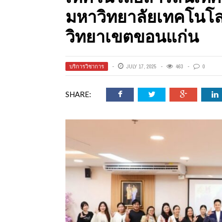
ออนไลน์
มหาวิทยาลัยเทคโนโ
วิทยาเขตขอนแก่น
เชิญ
บริการวิชาการ
JULY 17, 2025
463
0
SHARE:
จารย์ต้นรัก ธวัช
ทศศาสตร์
ย์ต้นรัก ธวัชชัย
สตร์