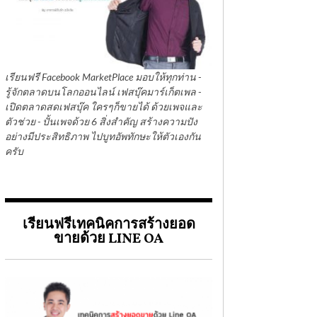
เรียนฟรี Facebook MarketPlace มอบให้ทุกท่าน -
รู้จักตลาดบนโลกออนไลน์ เฟสบุ๊คมาร์เก็ตเพล -
เปิดตลาดสดเฟสบุ๊ค ใครๆก็ขายได้ ด้วยเพจและ
ตัวช่วย - ปั้นเพจด้วย 6 สิ่งสำคัญ สร้างความปัง
อย่างมีประสิทธิภาพ ไปบูทอัพทักษะให้ตัวเองกัน
ครับ
เรียนฟรีเทคนิคการสร้างยอด
ขายด้วย LINE OA