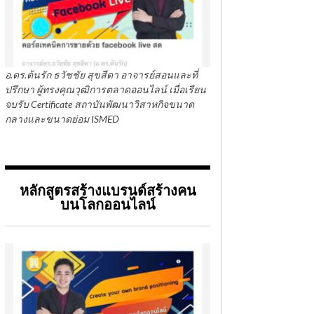
อ.ดร.ต้นรัก ธวัชชัย สุขสีดา อาจารย์สอนและที่
ปรึกษา ผู้ทรงคุณวุฒิการตลาดออนไลน์ เมื่อเรียน
จบรับ Certificate สถาบันพัฒนาวิสาหกิจขนาด
กลางและขนาดย่อม ISMED
หลักสูตรสร้างแบรนด์สร้างคน
บนโลกออนไลน์