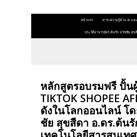
 สุขสีดา
หน้าแรก
สาระความรู้ด้าน AI 
ออนไลน์
ออนไลน์
ประวัติอาจารย์ดร.ต้นรัก ธวัชชัย ส
การตลาด
าการตลาด
ลาด
หลักสูตรอบรมฟรี ปั้น
ุณวุฒิ
TIKTOK SHOPEE AFFI
 ช่องทาง
ดังในโลกออนไลน์ โด
ชัย สุขสีดา อ.ดร.ต้น
 สุขสี
เทคโนโลยีสารสนเท