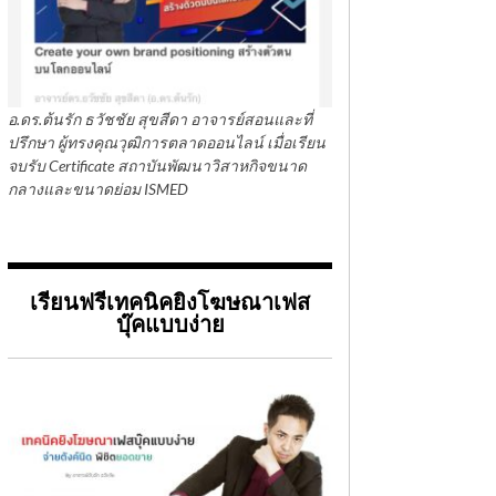
อ.ดร.ต้นรัก ธวัชชัย สุขสีดา อาจารย์สอนและที่
ปรึกษา ผู้ทรงคุณวุฒิการตลาดออนไลน์ เมื่อเรียน
จบรับ Certificate สถาบันพัฒนาวิสาหกิจขนาด
กลางและขนาดย่อม ISMED
เรียนฟรีเทคนิคยิงโฆษณาเฟส
บุ๊คแบบง่าย