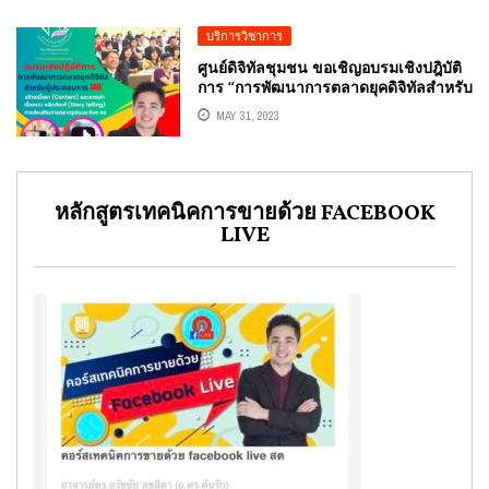
ร้านค้าออนไลน์ โดยวิทยากร อ.ดร.ต้นรัก
ธวัชชัย สุขสีดา
บริการวิชาการ
ศูนย์ดิจิทัลชุมชน ขอเชิญอบรมเชิงปฎิบัติ
การ “การพัฒนาการตลาดยุคดิจิทัลสําหรับ
ผู้ประกอบการ SME” วิทยากร อาจารย์
MAY 31, 2023
ดร.ต้นรัก ธวัชชัย สุขสีดา
หลักสูตรเทคนิคการขายด้วย FACEBOOK
LIVE