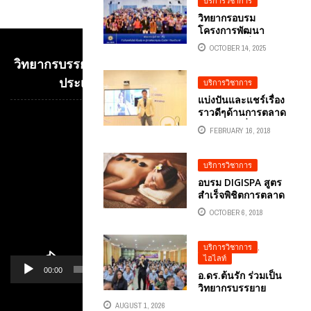
บริการวิชาการ
วิทยากรอบรม
โครงการพัฒนา
ข้าราชการที่อยู่
OCTOBER 14, 2025
ระหว่างทดลองปฎิบัติ
วิทยากรบรรยาย E-COMMERCE เพื่อการค้าระหว่าง
หน้าที่ราชการ
พัฒนากร รุ่นที่ 132
ประเทศ อ.ดร.ต้นรัก ธวัชชัย สุขสีดา
บริการวิชาการ
กรมพัฒนาชุมชน
แบ่งปันและแชร์เรื่อง
กระทรวงมหาดไทย
ราวดีๆด้านการตลาด
ก้าวทันเทคโนโลยี
ดิจิทัลการเริ่มต้นธุรกิจ
Video
เชื่อมต่อ AI สู่การ
FEBRUARY 16, 2018
SME ที่ SCB
Player
พัฒนาชุมชน ด้วยวิชา
BUSINESS CENTER
“ทักษะด้าน AI”
บริการวิชาการ
อ.ดร.ต้นรัก ธวัชชัย ...
อบรม DIGISPA สูตร
สำเร็จพิชิตการตลาด
ออนไลน์ผ่านเฟซบุ๊ก
OCTOBER 6, 2018
สำหรับธุรกิจร้านนวด
และสปา
บริการวิชาการ
,
ไฮไลท์
00:00
01:14
อ.ดร.ต้นรัก ร่วมเป็น
วิทยากรบรรยาย
โครงการ TH-AI
AUGUST 1, 2026