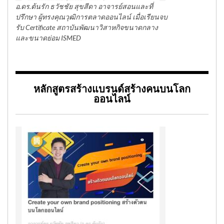
อ.ดร.ต้นรัก ธวัชชัย สุขสีดา อาจารย์สอนและที่
ปรึกษา ผู้ทรงคุณวุฒิการตลาดออนไลน์ เมื่อเรียนจบ
รับ Certificate สถาบันพัฒนาวิสาหกิจขนาดกลาง
และขนาดย่อม ISMED
หลักสูตรสร้างแบรนด์สร้างคนบนโลก
ออนไลน์