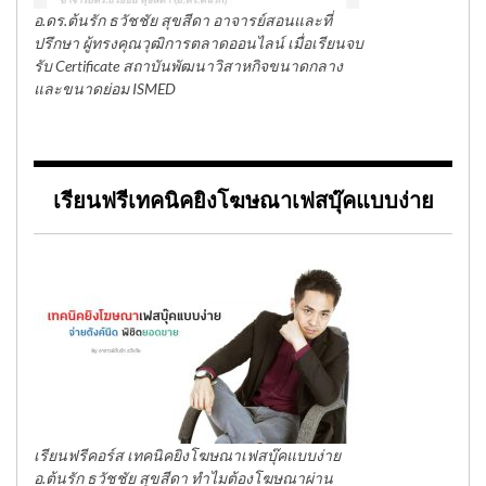
อ.ดร.ต้นรัก ธวัชชัย สุขสีดา อาจารย์สอนและที่
ปรึกษา ผู้ทรงคุณวุฒิการตลาดออนไลน์ เมื่อเรียนจบ
รับ Certificate สถาบันพัฒนาวิสาหกิจขนาดกลาง
และขนาดย่อม ISMED
เรียนฟรีเทคนิคยิงโฆษณาเฟสบุ๊คแบบง่าย
เรียนฟรีคอร์ส เทคนิคยิงโฆษณาเฟสบุ๊คแบบง่าย
อ.ต้นรัก ธวัชชัย สุขสีดา ทำไมต้องโฆษณาผ่าน