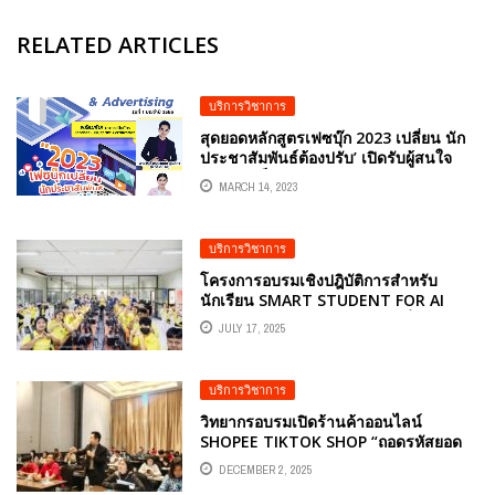
RELATED ARTICLES
บริการวิชาการ
สุดยอดหลักสูตรเฟซบุ๊ก 2023 เปลี่ยน นัก
ประชาสัมพันธ์ต้องปรับ’ เปิดรับผู้สนใจ
เรียนรู้เคล็ดลับกับหลักสูตร “สร้างนัก
MARCH 14, 2023
ประชาสัมพันธ์และโฆษณา FACEBOOK
MARKETING & ADVERTISING” โดยกูรู
ระดับประเทศ อ.ดร.ต้นรัก ธวัชชัย สุขสีดา
บริการวิชาการ
โครงการอบรมเชิงปฎิบัติการสำหรับ
นักเรียน SMART STUDENT FOR AI
GENERATION โดยวิทยากรผู้เชี่ยวชาญ
JULY 17, 2025
ด้าน AI อ.ดร.ต้นรัก ธวัชชัย สุขสีดา
บริการวิชาการ
วิทยากรอบรมเปิดร้านค้าออนไลน์
SHOPEE TIKTOK SHOP “ถอดรหัสยอด
ขายพุ่ง ‘นูตร้าแพลนท์’ บริษัทปุ๋ย เคมีภัณฑ์
DECEMBER 2, 2025
ทางการเกษตร จัดหนัก ติวเข้ม 7 คัมภีร์