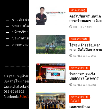
PASSPORT เสริม
หมวดหมู่
ทักษะ AI และสร้าง
ความรู้เท่าทันภัย
สาระความรู้
ไซเบอร์ ให้เยาวชน-
คอร์สเรียนฟรี เทคนิค
ประชาชน จ.นครพนม
ข่าวประชาสัมพันธ์
การสร้างยอดขายด้วย
LINE OA (LINE
บทความในสื่อ
OCTOBER 7, 2020
OFFICIAL ACCOUNT
บริการวิชาการ
) อ.ตันรัก ธวัชชัย สุข
สีดา
ประกาศนียบัตร
บทความในสื่อ
สาระความรู้
โอ้พระเจ้าจอร์จ..แจก
คาถามัดใจปิดการขาย
ผ่านแชต (CHAT)
SEPTEMBER 11, 2019
ออนไลน์
ช่องทางติดต่อ
บริการวิชาการ
วิทยากรอบรมเชิง
100/118 หมู่บ้านชัยพฤกษ์ ซอยออเงิน แขวงออเงิน
ปฎิบัติการ โครงการ
เขตสายไหม กรุงเทพมหานคร 10220
พัฒนาสมรรถนะรองผู้
SEPTEMBER 30, 2025
tawatchai.suksida@gmail.com
อำนวยการสถาน
ศึกษา ตามมาตรฐาน
085-8269302
ตำแหน่ง พร้อม
facebook:
Suksida Tonrak Tawatchai
บริการวิชาการ
,
บรรยายพิเศษ
ไฮไลท์
“SMART
เทศบาลตำบล
VOCATIONAL