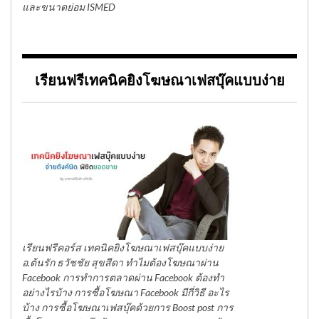
และขนาดย่อม ISMED
เรียนฟรีเทคนิคยิงโฆษณาเฟสบุ๊คแบบง่าย
เรียนฟรีคอร์ส เทคนิคยิงโฆษณาเฟสบุ๊คแบบง่าย
อ.ต้นรัก ธวัชชัย สุขสีดา ทำไมต้องโฆษณาผ่าน
Facebook การทำการตลาดผ่าน Facebook ต้องทำ
อย่างไรบ้าง การซื้อโฆษณา Facebook มีกี่วิธี อะไร
บ้าง การซื้อโฆษณาเฟสบุ๊คด้วยการ Boost post การ