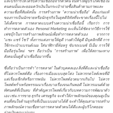
และบริการให้ได้รับความเชื่อถือจากตัวคน จนทำให้ผู้บริโภคเชื่อใน
คนคนนั้นและยอมควักเงินในกระเป๋าจ่ายซื้อสินค้าตามภาพและ
ความเชื่อที่สัมผัสนั้น การสร้างภาพ “ความน่าเชื่อถือ” คือแก่นแท้
ของการเป็นนักขายหรือนักธุรกิจในยุคดิจิทัลที่จะขาดเรื่องนี้ไปไม่
ได้เด็ดขาด การตลาดแบบสร้างความน่าเชื่อถือนี้ เรียกว่า การ
ทำการตลาดตัวเอง Personal Marketing จะเห็นได้ชัดจากวิธีการใช้
เฟซบุ๊กในการสร้างภาพลักษณ์เพื่อทำการตลาดตัวเอง จากการ
“แชะ แชร์ โชว์” ทั้งการแต่งกายให้ดูดี วางตัวให้ดูดี มีบุคลิกที่ดี การ
ใช้กระเป๋าแบรนด์เนม ใส่นาฬิกายี่ห้อหรู ขับรถเบนซ์ บีเอ็ม การใช้
มือถือรุ่นใหม่ ฯลฯ ถือว่าเป็น “การสร้างภาพ” เพื่อให้สถานะทาง
สังคมนั้นดูดี น่าเชื่อถือมากขึ้น
ซึ่งถือว่าเป็นการทำ “การตลาด” ในตัวบุคคลเอง สิ่งที่ดีและน่าเชื่อถือ
ที่
ไม่ควรโพสต์คือ เรื่องการเมืองแบบสุดโต่ง
ไม่ควรกดไลค์เพจที่มี
แต่เรื่องเซ็กส์หรือการพนัน ไม่ควรโพสต์อวดมากเกินไป ไม่ควร
โพสต์พร่ำเพร้อพรรณนาเรื่องบางเรื่องจนเกินพอดี ไม่ควรเมนต์ด้วย
ทัศนคติที่เป็นลบ ที่สำคัญควรโพสต์เกี่ยวกับบทความการพัฒนาตัว
เอง เช่น การขาย ธุรกิจ เศรษฐกิจ จะทำให้ภาพลักษณ์ของคุณดูเป็น
คนที่สนใจด้านธุรกิจที่เป็นแบบอย่างได้ดี จะทำให้คุณสามารถสร้าง
ภาพลักษณ์ความเชื่อทางการตลาดตัวตนได้ดีและผู้บริโภคยอม
จ่ายเงินคุณแน่นอน