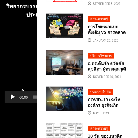
ได้เงินคืนจากการโกง
SEPTEMBER 8, 2022
วิทยากรบรรยาย E-COMMERCE เพื่อการค้าระหว่าง
ออนไลน์
ประเทศ อ.ดร.ต้นรัก ธวัชชัย สุขสีดา
สาระความรู้
การโฆษณาแบบ
ดั้งเดิม VS การตลาด
Video
ด้านเนื้อหา
Player
JANUARY 20, 2020
บริการวิชาการ
อ.ดร.ต้นรัก ธวัชชัย
สุขสีดา ผู้ทรงคุณวุฒิ
การสื่อสารการตลาด
NOVEMBER 16, 2021
ดิจิทัล ให้คำปรึกษา
วางแผนการตลาดโปร
เจคใหม่ “คลับสวรรค์
บทความในสื่อ
สำหรับผู้สูงวัย”
00:00
01:14
COVID-19 เร่งให้
AGING SOCIETY
องค์กร ธุรกิจเกิด
PARADISE CLUB
DIGITAL
MAY 8, 2021
TRANSFORMATION
หมวดหมู่
S
สาระความรู้
30 วัน ของแนวคิด