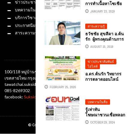
ข่าวประชาสัมพันธ์
การทำเนื้อหาโซเชีย
ลมีเดีย SOCIAL
บทความในสื่อ
JANUARY 23, 2019
MEDIA
บริการวิชาการ
ประกาศนียบัตร
สาระความรู้
สาระความรู้
ธวัชชัย สุขสีดา อ.ต้น
รัก ผู้ทรงคุณด้านการ
ตลาดออนไลน์ กูรูการ
AUGUST 15, 2018
ตลาดดิจิทัล อาจารย์
ช่องทางติดต่อ
ด้านการตลาดดิจิทัล
อาจารย์สอ
ข่าวประชาสัมพันธ์
,
นการตฃาดดิจิทัล อา
ไฮไลท์
จารย์สอนเฟซบุ๊ก
100/118 หมู่บ้านชัยพฤกษ์ ซอยออเงิน แขวงออเงิน
อ.ดร.ต้นรัก วิทยากร
ศึกษา FACEBOOK
เขตสายไหม กรุงเทพมหานคร 10220
การตลาดออนไลน์
อาจารย์สอนไลน์
การสร้างแบรนด์
tawatchai.suksida@gmail.com
LINE
FEBRUARY 25, 2026
มูลค่าผลิตภัณฑ์สินค้า
085-8269302
ชุมชนแม่บ้านวิสาหกิจ
facebook:
Suksida Tonrak Tawatchai
ชุมชนและผลิตภัณฑ์ผู้
บทความในสื่อ
สูงอายุ “DIGITAL
รู้เท่าทัน
MARKETING & AI”
โฆษณาชวนเชื่อหลอก
เสริมทักษะสร้างราย
ขายสินค้าชวนลงทุน
ได้กลุ่มแม่บ้าน
OCTOBER 29, 2024
© Copyright Ajtonrak All rights reserved.2019
ทำธุรกิจผิดกฎหมาย
เทศบาลตำบลชาก
บทความ
หมาก จ.ระยอง