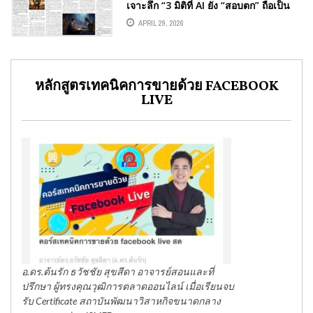
เจาะลึก “3 มิติที่ AI ยัง “สอบตก” ถือเป็น
โอกาสของคนไทย บทความประจำต้น
APRIL 29, 2026
เดือน 1-15 พฤษภาคม 2569โดยคอลัมนี
สต์ อ.ดร.ต้นรัก ธวัชชัย สุขสีดา วิทยากร
และอาจารย์สอนผู้เชี่ยวชาญด้านปัญญา
ประดิษฐ์ AI และอีคอมเมิร์ซ การตลาด
ออนไลน์
หลักสูตรเทคนิคการขายด้วย FACEBOOK
LIVE
อ.ดร.ต้นรัก ธวัชชัย สุขสีดา อาจารย์สอนและที่
ปรึกษา ผู้ทรงคุณวุฒิการตลาดออนไลน์ เมื่อเรียนจบ
รับ Certificate สถาบันพัฒนาวิสาหกิจขนาดกลาง