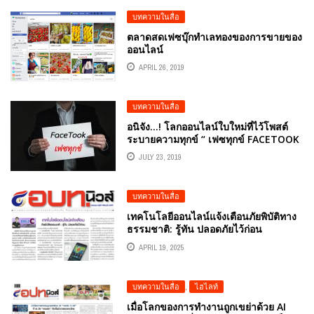
บทความในสื่อ
ตลาดสดเฟซบุ๊กทำเลทองของการขายของ
ออนไลน์
APRIL 26, 2019
บทความในสื่อ
อนิจัง…! โลกออนไลน์ใบใหม่ที่ไว้โพสต์
ระบายความทุกข์ “ เฟซทุกข์ FACETOOK
”
JULY 23, 2019
บทความในสื่อ
เทคโนโลยีออนไลน์แจ้งเตือนภัยพิบัติทาง
ธรรมชาติ: รู้ทัน ปลอดภัยไว้ก่อน
บทความหนังสือพิมพ์ อปท.นิวส์ รายปักษ์
APRIL 19, 2025
วันที่ 16-30 เมษายน 2568 โดยคอลัมนีสต์
อ.ดร.ต้นรัก ธวัชชัย สุขสีดา อาจารย์สอน
ด้านการตลาดออนไลน์ ผู้ทรงคุณวุฒิและผู้
บทความในสื่อ
,
ไฮไลท์
เชี่ยวชาญด้านการตลาดออนไลน์
เมื่อโลกของการทำงานถูกเขย่าด้วย AI