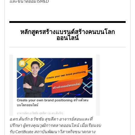
และขนาดย่อม ISMED
หลักสูตรสร้างแบรนด์สร้างคนบนโลก
ออนไลน์
อ.ดร.ต้นรัก ธวัชชัย สุขสีดา อาจารย์สอนและที่
ปรึกษา ผู้ทรงคุณวุฒิการตลาดออนไลน์ เมื่อเรียนจบ
รับ Certificate สถาบันพัฒนาวิสาหกิจขนาดกลาง