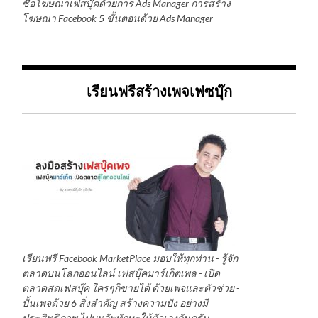
ซื้อโฆษณาเฟสบุ๊คด้วยการ Ads Manager การสร้าง
โฆษณา Facebook 5 ขั้นตอนด้วย Ads Manager
เรียนฟรีสร้างเพจเฟซบุ๊ก
เรียนฟรี Facebook MarketPlace มอบให้ทุกท่าน - รู้จัก
ตลาดบนโลกออนไลน์ เฟสบุ๊คมาร์เก็ตเพล - เปิด
ตลาดสดเฟสบุ๊ค ใครๆก็ขายได้ ด้วยเพจและตัวช่วย -
ปั้นเพจด้วย 6 สิ่งสำคัญ สร้างความปัง อย่างมี
ประสิทธิภาพ ไปบูทอัพทักษะให้ตัวเองกันครับ