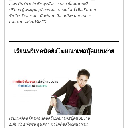
อ.ดร.ต้นรัก ธวัชชัย สุขสีดา อาจารย์สอนและที่
ปรึกษา ผู้ทรงคุณวุฒิการตลาดออนไลน์ เมื่อเรียนจบ
รับ Certificate สถาบันพัฒนาวิสาหกิจขนาดกลาง
และขนาดย่อม ISMED
เรียนฟรีเทคนิคยิงโฆษณาเฟสบุ๊คแบบง่าย
เรียนฟรีคอร์ส เทคนิคยิงโฆษณาเฟสบุ๊คแบบง่าย
อ.ต้นรัก ธวัชชัย สุขสีดา ทำไมต้องโฆษณาผ่าน