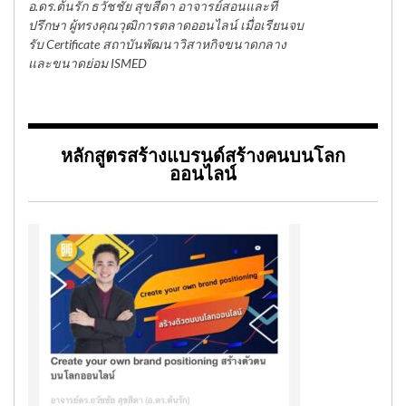
อ.ดร.ต้นรัก ธวัชชัย สุขสีดา อาจารย์สอนและที่
ปรึกษา ผู้ทรงคุณวุฒิการตลาดออนไลน์ เมื่อเรียนจบ
รับ Certificate สถาบันพัฒนาวิสาหกิจขนาดกลาง
และขนาดย่อม ISMED
หลักสูตรสร้างแบรนด์สร้างคนบนโลก
ออนไลน์