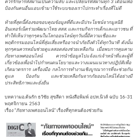
ควรรักษารหัสผ่านเป็นความลับ และเปลี่ยนรหัสผ่านทุก 3 เดือนเพื่อ
ป้องกันคนอื่นแอบเข้ามาใช้ระบบของเราไปกระทําเรื่องที่ไม่ดี
ท้ายที่สุดนี้ต้องขอขอบคุณข้อมูลที่ดีและมีประโยชน์จากมูลนิธิ
อินเทอร์เน็ตร่วมพัฒนาไทย สสส. และกรมกิจการเด็กและเยาวชน ที่
ทำให้เห็นว่าทุกๆคนในโลกออนไลน์ทุกวันนี้มีความเชื่อและ
พฤติกรรมออนไลน์ที่สุ่มเสี่ยงหรืออาจนำภัยถึงตัวได้ทุกวินาที ดังนั้น
ทุกๆคนควรหมั่นช่วยดูแลสอดส่องช่วยเหลือกัน เมื่อพบการคุมคาม
ภัยทางเพศออนไลน์ ควรนำข้อมูลไปแจ้งแก่เจ้าหน้าที่และผู้ที่
เกี่ยวข้องเพื่อนำไปกำหนดนโยบายและวางแผนแนวทางปฎิบัติเพื่อ
เกิดมาตรการ เครื่องมือ กลไกการทำงานเชิงบูรณาการที่จะช่วยกัน
ดูแล ป้องกัน และช่วยเหลือกันจากภัยออนไลน์ได้อย่างมี
ประสิทธิภาพและยั่งยืน
บทความอ.ต้นรัก ธวัชัย สุขสีดา หนังสือพิมพ์ อปท.นิวส์ ฉบับ 16-31
พฤศจิกายน 2563
เรื่อง “ภัยทางเพศออนไลน์” เรื่องที่ทุกคนต้องช่วยกัน