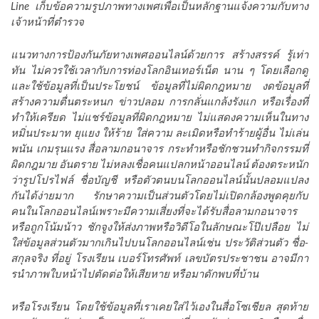
Line เก็บข้อความรูปภาพทางเพศเพื่อเป็นหลักฐานแจ้งความกับทาง
เจ้าหน้าที่ตํารวจ
แนวทางการป้องกันภัยทางเพศออนไลน์ด้วยการ สร้างสรรค์ รู้เท่า
ทัน ไม่ควรใช้เวลากับการท่องโลกอินเทอร์เน็ต นาน ๆ โดยเลือกดู
และใช้ข้อมูลที่เป็นประโยชน์ ข้อมูลที่ไม่ผิดกฎหมาย งดข้อมูลที่
สร้างความตื่นตระหนก ข่าวปลอม การกลั่นแกล้งรังแก หรือเรื่องที่
ทําให้เครียด ไม่แชร์ข้อมูลที่ผิดกฎหมาย ไม่แสดงความเห็นในทาง
หมิ่นประมาท ยุแยง ให้ร้าย ใส่ความ ละเมิดหรือทําร้ายผู้อื่น ไม่เล่น
พนัน เกมรุนแรง สื่อลามกอนาจาร กระทําหรือชักชวนทํากิจกรรมที่
ผิดกฎมาย อันตราย ไม่หลงเชื่อคนแปลกหน้าออนไลน์ ต้องตระหนัก
ว่ารูปโปรไฟล์ ชื่อบัญชี หรือตัวตนบนโลกออนไลน์นั้นปลอมแปลง
กันได้ง่ายมาก รักษาความเป็นส่วนตัวโดยไม่เปิดกล้องพูดคุยกับ
คนในโลกออนไลน์เพราะมีความเสี่ยงที่จะได้รับสื่อลามกอนาจาร
หรือถูกโน้มน้าว ชักจูงให้ส่งภาพหรือวิดีโอในลักษณะโป๊เปลือย ไม่
ใส่ข้อมูลส่วนตัวมากเกินไปบนโลกออนไลน์เช่น ประวัติส่วนตัว ชื่อ-
สกุลจริง ที่อยู่ โรงเรียน เบอร์โทรศัพท์ เลขบัตรประชาชน อาจมีกา
รนําภาพใบหน้าไปตัดต่อให้เสียหาย หรือมาดักพบที่บ้าน
หรือโรงเรียน โดยใช้ข้อมูลที่เราเคยใส่ไว้เองในสื่อโซเชียล สุดท้าย