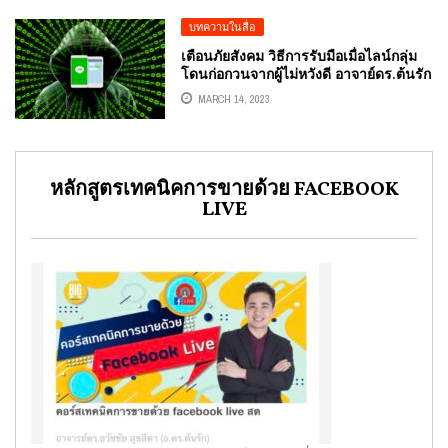
บทความในสื่อ
เตือนภัยสังคม วิธีการรับมือเมื่อไลน์กลุ่ม
โดนก่อกวนจากผู้ไม่หวังดี อาจาย์ดร.ต้นรัก
ธวัชชัย สุขสีดาผู้ทรงคุณวุฒิและผู้
MARCH 14, 2023
เชี่ยวชาญด้านดิจิทัล อาจารย์สอนด้าน
ดิจิทัลด้านออนไลน์
หลักสูตรเทคนิคการขายด้วย FACEBOOK
LIVE