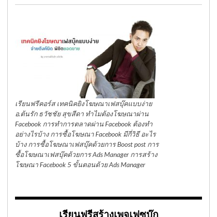
เรียนฟรีคอร์ส เทคนิคยิงโฆษณาเฟสบุ๊คแบบง่าย
อ.ต้นรัก ธวัชชัย สุขสีดา ทำไมต้องโฆษณาผ่าน
Facebook การทำการตลาดผ่าน Facebook ต้องทำ
อย่างไรบ้าง การซื้อโฆษณา Facebook มีกี่วิธี อะไร
บ้าง การซื้อโฆษณาเฟสบุ๊คด้วยการ Boost post การ
ซื้อโฆษณาเฟสบุ๊คด้วยการ Ads Manager การสร้าง
โฆษณา Facebook 5 ขั้นตอนด้วย Ads Manager
เรียนฟรีสร้างเพจเฟซบุ๊ก