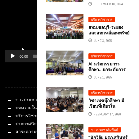
วิทยาศาสตร์ “เพิ่ม
อนุกรรมการดิจิทัล
SEPTEMBER 18, 2024
ทักษะ A! ครูอัจฉริยะ
ในยุคดิจิทัล” SMART
TEACHER FOR
บริการวิชาการ
EDUCATION” โดยได้
สพม.ชลบุรี-ระยอง
รับเกียรติจาก ดร.ธรัช
และสหกรณ์ออมทรัพย์
ชัย สุขสีดา
ครูระยอง จับมือจัด
JUNE 3, 2025
โครงการ “AI เปลี่ยน
โลกการสอนสำหรับ
ครูยุคดิจิทัล ได้รับ
บริการวิชาการ
00:00
01:14
เกียรติจากผู้ทรง
AI นวัตกรรมการ
คุณวุฒิ อ.ดร.ต้นรัก
ศึกษา…ยกระดับการ
ธวัชชัย สุขสีดา ที่
สอน สร้างแรงบันดาล
ปรึกษาประจำคณะอนุ
JUNE 1, 2025
หมวดหมู่
ใจด้วย AI เพื่อครูไทย
กรรมธิการ ศึกษาการ
อ.ดร.ต้นรัก ธวัชชัย
พัฒนาเทคโนโลยีและ
สุขสีดา ในพื้นที่การ
บริการวิชาการ
นวัตกรรมให้เท่าทันต่อ
ศึกษาประถมศึกษา
โลกดิจิทัล สภาผู้แทน
ข่าวประชาสัมพันธ์
วิชาเฟซบุ๊กศึกษา มี
ลำพูน เขต 2
ราษฎร
เรียนที่เดียวใน
บทความในสื่อ
มหาวิทยาลัยใน
FEBRUARY 17, 2020
บริการวิชาการ
ประเทศไทย การดูแล
การตลาดเฟซบุ๊ก
ประกาศนียบัตร
ข่าวประชาสัมพันธ์
สาระความรู้
“นักวิจัย มรภ.สุรินทร์