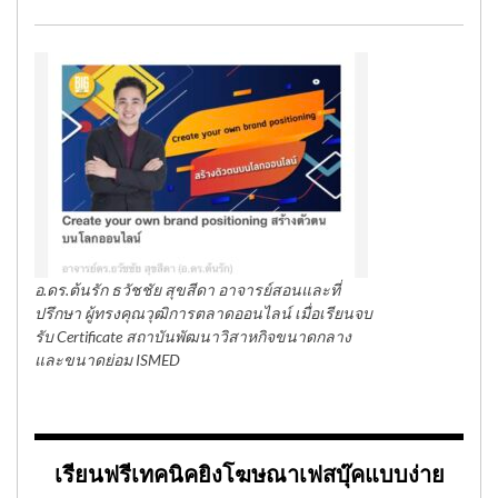
อ.ดร.ต้นรัก ธวัชชัย สุขสีดา อาจารย์สอนและที่
ปรึกษา ผู้ทรงคุณวุฒิการตลาดออนไลน์ เมื่อเรียนจบ
รับ Certificate สถาบันพัฒนาวิสาหกิจขนาดกลาง
และขนาดย่อม ISMED
เรียนฟรีเทคนิคยิงโฆษณาเฟสบุ๊คแบบง่าย