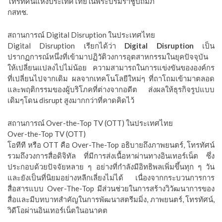
โทรทัศน์แห่งประเทศไทยในพระบรมราชูปถัมภ์
กสทช.
สถานการณ์ Digital Disruption ในประเทศไทย
Digital Disruption เรียกได้ว่า
Digital Disruption
เป็น
ปรากฏการณ์หนึ่งที่เข้ามาปฏิวัติวงการอุตสาหกรรมในยุคปัจจุบัน
ให้เปลี่ยนแปลงไปไม่น้อย ความสามารถในการแข่งขันขององค์กร
ที่เปลี่ยนไปจากเดิม ผลจากเทคโนโลยีใหม่ๆ ที่ถาโถมเข้ามาตลอด
และพฤติกรรมของผู้บริโภคที่ต่างจากอดีต ส่งผลให้ธุรกิจรูปแบบ
เดิมๆโดน disrupt สูงมากกว่าที่คาดคิดไว้
สถานการณ์ Over-the-Top TV (OTT) ในประเทศไทย
Over-the-Top TV (OTT)
โอทีที หรือ OTT คือ Over-The-Top อธิบายถึงภาพยนตร์, โทรทัศน์
รวมถึงวงการสื่อดิจิทัล ที่มีการส่งเนื้อหาผ่านทางอินเทอร์เน็ต ซึ่ง
ประกอบด้วยปัจจัยหลาย ๆ อย่างที่กำลังมีอิทธิพลเพิ่มขึ้นทุก ๆ วัน
และยังเป็นที่นิยมอย่างหลีกเลี่ยงไม่ได้ เนื่องจากกระบวนการการ
สื่อสารแบบ Over-The-Top มีส่วนช่วยในการสร้างวิวัฒนาการของ
สื่อและมีบทบาทสำคัญในการพัฒนาสตรีมมิ่ง, ภาพยนตร์, โทรทัศน์,
วิดีโอผ่านอินเทอร์เน็ตในอนาคต