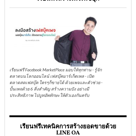
เรียนฟรี Facebook MarketPlace มอบให้ทุกท่าน - รู้จัก
ตลาดบนโลกออนไลน์ เฟสบุ๊คมาร์เก็ตเพล - เปิด
ตลาดสดเฟสบุ๊ค ใครๆก็ขายได้ ด้วยเพจและตัวช่วย -
ปั้นเพจด้วย 6 สิ่งสำคัญ สร้างความปัง อย่างมี
ประสิทธิภาพ ไปบูทอัพทักษะให้ตัวเองกันครับ
เรียนฟรีเทคนิคการสร้างยอดขายด้วย
LINE OA