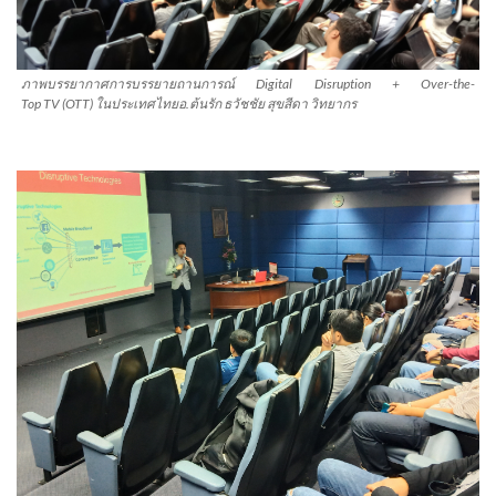
ภาพบรรยากาศการบรรยายถานการณ์ Digital Disruption + Over-the-
Top TV (OTT) ในประเทศไทยอ.ต้นรัก ธวัชชัย สุขสีดา วิทยากร