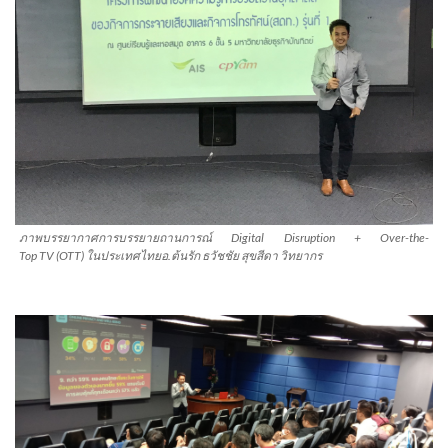
ภาพบรรยากาศการบรรยายถานการณ์ Digital Disruption + Over-the-
Top TV (OTT) ในประเทศไทยอ.ต้นรัก ธวัชชัย สุขสีดา วิทยากร