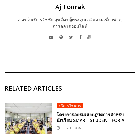
Aj.Tonrak
อ.ดร.ต้นรัก ธวัชชัย สุขสีดา ผู้ทรงคุณวุฒิและผู้เชี่ยวชาญ
การตลาดออนไลน์
RELATED ARTICLES
บริการวิชาการ
โครงการอบรมเชิงปฎิบัติการสำหรับ
นักเรียน SMART STUDENT FOR AI
GENERATION โดยวิทยากรผู้เชี่ยวชาญ
JULY 17, 2025
ด้าน AI อ.ดร.ต้นรัก ธวัชชัย สุขสีดา