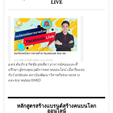
LIVE
อ.ดร.ต้นรัก ธวัชชัย สุขสีดา อาจารย์สอนและที่
ปรึกษา ผู้ทรงคุณวุฒิการตลาดออนไลน์ เมื่อเรียนจบ
รับ Certificate สถาบันพัฒนาวิสาหกิจขนาดกลาง
และขนาดย่อม ISMED
หลักสูตรสร้างแบรนด์สร้างคนบนโลก
ออนไลน์