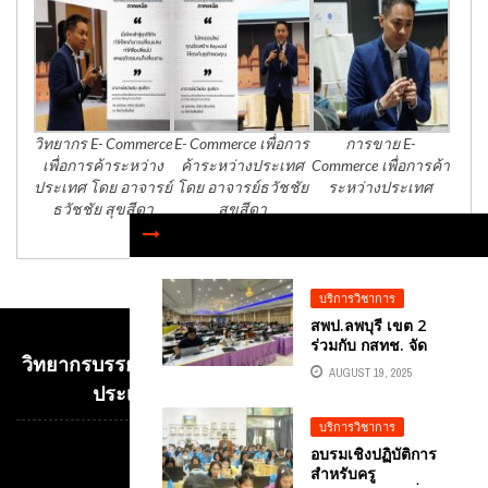
วิทยากร E- Commerce
E- Commerce เพื่อการ
การขาย E-
เพื่อการค้าระหว่าง
ค้าระหว่างประเทศ
Commerce เพื่อการค้า
ประเทศ โดย อาจารย์
โดย อาจารย์ธวัชชัย
ระหว่างประเทศ
ธวัชชัย สุขสีดา
สุขสีดา
บริการวิชาการ
สพป.ลพบุรี เขต 2
ร่วมกับ กสทช. จัด
วิทยากรบรรยาย E-COMMERCE เพื่อการค้าระหว่าง
อบรมพัฒนาทักษะ
AUGUST 19, 2025
เทคโนโลยี AI สำหรับ
ประเทศ อ.ดร.ต้นรัก ธวัชชัย สุขสีดา
ครูและบุคลากร
ทางการศึก วิทยากร
บริการวิชาการ
ผู้ทรงคุณวุฒิ คือ
อบรมเชิงปฏิบัติการ
Video
อ.ดร.ต้นรัก ธวัชชัย
สำหรับครู
สุขสีดา ที่ปรึกษาคณะ
Player