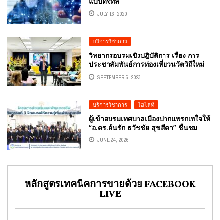
แบบดิจิทัล
JULY 16, 2020
บริการวิชาการ
วิทยากรอบรมเชิงปฎิบัติการ เรื่อง การ
ประชาสัมพันธ์การท่องเที่ยวนวัตวิถีใหม่
โครงการ 1 ดร. 1 ตำบล อ.ดร.ต้นรัก ธวัช
SEPTEMBER 5, 2023
ชัย สุขสีดา อาจารย์และผู้เชี่ยวชาญการ
ตลาดออนไลน์ดิจิทัล
บริการวิชาการ
,
ไฮไลท์
ผู้เข้าอบรมเทศบาลเมืองปากแพรกเทใจให้
“อ.ดร.ต้นรัก ธวัชชัย สุขสีดา” ชื่นชม
หลักสูตร “DIGITAL MARKETING & AI”
JUNE 24, 2026
สนุก เข้าใจง่าย และนำไปสร้างยอดขาย
ได้จริง
หลักสูตรเทคนิคการขายด้วย FACEBOOK
LIVE