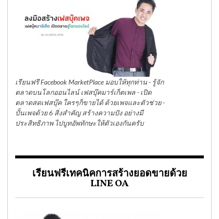
เรียนฟรี Facebook MarketPlace มอบให้ทุกท่าน - รู้จัก
ตลาดบนโลกออนไลน์ เฟสบุ๊คมาร์เก็ตเพล - เปิด
ตลาดสดเฟสบุ๊ค ใครๆก็ขายได้ ด้วยเพจและตัวช่วย -
ปั้นเพจด้วย 6 สิ่งสำคัญ สร้างความปัง อย่างมี
ประสิทธิภาพ ไปบูทอัพทักษะให้ตัวเองกันครับ
เรียนฟรีเทคนิคการสร้างยอดขายด้วย
LINE OA