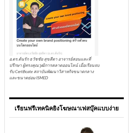
อ.ดร.ต้นรัก ธวัชชัย สุขสีดา อาจารย์สอนและที่
ปรึกษา ผู้ทรงคุณวุฒิการตลาดออนไลน์ เมื่อเรียนจบ
รับ Certificate สถาบันพัฒนาวิสาหกิจขนาดกลาง
และขนาดย่อม ISMED
เรียนฟรีเทคนิคยิงโฆษณาเฟสบุ๊คแบบง่าย