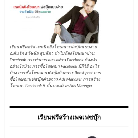
เรียนฟรีคอร์ส เทคนิคยิงโฆษณาเฟสบุ๊คแบบง่าย
อ.ต้นรัก ธวัชชัย สุขสีดา ทำไมต้องโฆษณาผ่าน
Facebook การทำการตลาดผ่าน Facebook ต้องทำ
อย่างไรบ้าง การซื้อโฆษณา Facebook มีกี่วิธี อะไร
บ้าง การซื้อโฆษณาเฟสบุ๊คด้วยการ Boost post การ
ซื้อโฆษณาเฟสบุ๊คด้วยการ Ads Manager การสร้าง
โฆษณา Facebook 5 ขั้นตอนด้วย Ads Manager
เรียนฟรีสร้างเพจเฟซบุ๊ก