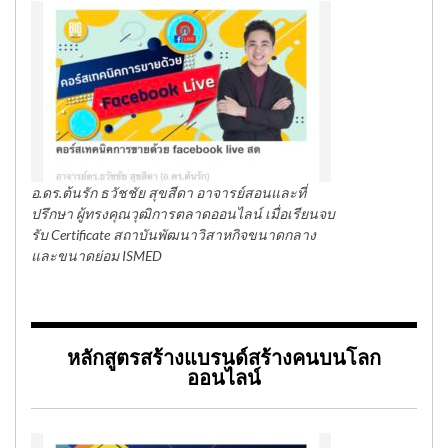
อ.ดร.ต้นรัก ธวัชชัย สุขสีดา อาจารย์สอนและที่
ปรึกษา ผู้ทรงคุณวุฒิการตลาดออนไลน์ เมื่อเรียนจบ
รับ Certificate สถาบันพัฒนาวิสาหกิจขนาดกลาง
และขนาดย่อม ISMED
หลักสูตรสร้างแบรนด์สร้างคนบนโลก
ออนไลน์