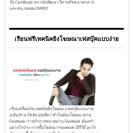
รับ Certificate สถาบันพัฒนาวิสาหกิจขนาดกลาง
และขนาดย่อม ISMED
เรียนฟรีเทคนิคยิงโฆษณาเฟสบุ๊คแบบง่าย
เรียนฟรีคอร์ส เทคนิคยิงโฆษณาเฟสบุ๊คแบบง่าย
อ.ต้นรัก ธวัชชัย สุขสีดา ทำไมต้องโฆษณาผ่าน
Facebook การทำการตลาดผ่าน Facebook ต้องทำ
อย่างไรบ้าง การซื้อโฆษณา Facebook มีกี่วิธี อะไร