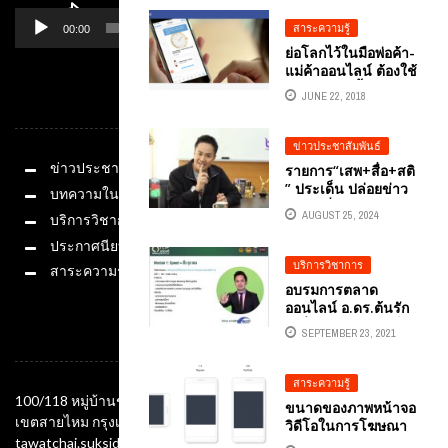
ติดอาวุธทักษะ AI ให้
ข้าราชการใหม่ รุ่นที่
สาระความรู้
00:00
01:14
133
ย่อโลกไว้ในมือพ่อค้า-
แม่ค้าออนไลน์ ต้องใช้
เลย…ระบบซื้อของ-รับ
JUNE 22, 2018
หมวดหมู่
เงินผ่าน FACEBOOK
กับธุรกิจโลกดิจิทัล
ข่าวประชาสัมพันธ์
ข่าวประชาสัมพันธ์
รายการ“เสพ+สื่อ+สติ
” ประเด็น ปล่อยข่าว
บทความในสื่อ
ปลอม ปั่นกระแสสร้าง
AUGUST 25, 2024
บริการวิชาการ
ความเสียหายต่อชีวิต
และทรัพทย์สิน ผู้
ประกาศนียบัตร
ดำเนินรายการ ดร.ต้น
บริการวิชาการ
สาระความรู้
รัก ธวัชชัย สุขสีดา
อบรมการตลาด
ทางสถานีวิทยุ
ออนไลน์ อ.ดร.ต้นรัก
โทรทัศน์แห่ง
เปลี่ยนเงินร้อยให้เป็น
ประเทศไทย (NBT)
SEPTEMBER 23, 2021
ช่องทางติดต่อ
เงินล้านกับการ
2HD
วางแผนกลยุทธ์การ
ตลาดดิจิทัล 5.0 กรม
สาระความรู้
การปกครอง
100/118 หมู่บ้านชัยพฤกษ์ ซอยออเงิน แขวงออเงิน
ขนาดของภาพหน้าจอ
สำนักงานพัฒนา
เขตสายไหม กรุงเทพมหานคร 10220
วิดีโอในการโฆษณา
ชุมชน
FACEBOOK
tawatchai.suksida@gmail.com