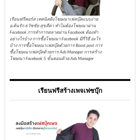
เรียนฟรีคอร์ส เทคนิคยิงโฆษณาเฟสบุ๊คแบบง่าย
อ.ต้นรัก ธวัชชัย สุขสีดา ทำไมต้องโฆษณาผ่าน
Facebook การทำการตลาดผ่าน Facebook ต้องทำ
อย่างไรบ้าง การซื้อโฆษณา Facebook มีกี่วิธี อะไร
บ้าง การซื้อโฆษณาเฟสบุ๊คด้วยการ Boost post การ
ซื้อโฆษณาเฟสบุ๊คด้วยการ Ads Manager การสร้าง
โฆษณา Facebook 5 ขั้นตอนด้วย Ads Manager
เรียนฟรีสร้างเพจเฟซบุ๊ก