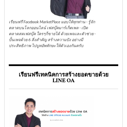
เรียนฟรี Facebook MarketPlace มอบให้ทุกท่าน - รู้จัก
ตลาดบนโลกออนไลน์ เฟสบุ๊คมาร์เก็ตเพล - เปิด
ตลาดสดเฟสบุ๊ค ใครๆก็ขายได้ ด้วยเพจและตัวช่วย -
ปั้นเพจด้วย 6 สิ่งสำคัญ สร้างความปัง อย่างมี
ประสิทธิภาพ ไปบูทอัพทักษะให้ตัวเองกันครับ
เรียนฟรีเทคนิคการสร้างยอดขายด้วย
LINE OA