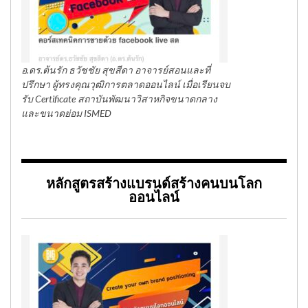
อ.ดร.ต้นรัก ธวัชชัย สุขสีดา อาจารย์สอนและที่
ปรึกษา ผู้ทรงคุณวุฒิการตลาดออนไลน์ เมื่อเรียนจบ
รับ Certificate สถาบันพัฒนาวิสาหกิจขนาดกลาง
และขนาดย่อม ISMED
หลักสูตรสร้างแบรนด์สร้างคนบนโลก
ออนไลน์