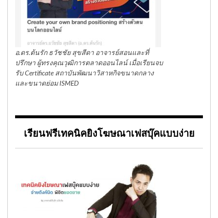
อ.ดร.ต้นรัก ธวัชชัย สุขสีดา อาจารย์สอนและที่
ปรึกษา ผู้ทรงคุณวุฒิการตลาดออนไลน์ เมื่อเรียนจบ
รับ Certificate สถาบันพัฒนาวิสาหกิจขนาดกลาง
และขนาดย่อม ISMED
เรียนฟรีเทคนิคยิงโฆษณาเฟสบุ๊คแบบง่าย