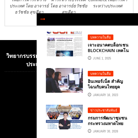
ประเทศ โดย อาจารย์
โดย อาจารย์ธวัชชัย
ระหว่างประเทศ
ธวัชชัย สุขสีดา
สุขสีดา
บทความในสื่อ
เจาะอนาคตบล็อกเชน
BLOCKCHAIN เทคโน
วิทยากรบรรยาย E-COMMERCE เพื่อการค้าระหว่าง
โลยีเปลี่ยนโลกที่คุณ
JUNE 1, 2025
ต้องรู้ บทความ
ประเทศ อ.ดร.ต้นรัก ธวัชชัย สุขสีดา
หนังสือพิมพ์ อปท.นิวส์
รายปักษ์ วันที่ 1-15
บทความในสื่อ
มิถุนายน 2568 โดย
อินเทอร์เน็ต สำคัญ
Video
คอลัมนีสต์ อ.ดร.ต้น
ไฉนกับคนไทยยุค
รัก ธวัชชัย สุขสีดา
Player
ปัจจุบัน บทความ
อาจารย์สอนด้านการ
JANUARY 16, 2023
หนังสือพิมพ์ อปท.นิ
ตลาดออนไลน์ ผู้ทรง
วส์ อ.ดร.ต้นรัก เพื่อ
คุณวุฒิและผู้
การปกครองส่วนท้อง
ข่าวประชาสัมพันธ์
เชี่ยวชาญด้านการ
ถิ่น เพื่อพัฒนาประเทศ
ตลาดออนไลน์
กรมการพัฒนาชุมชน
สู่ความเข้มแข็งและ
กระทรวงมหาดไทย
มั่นคง.
เชิญ ดร.ธวัชชัย สุขสี
JANUARY 30, 2026
ดา เป็นวิทยากรพิเศษ