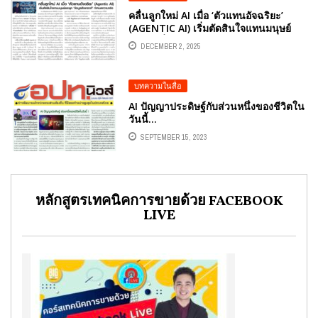
คลื่นลูกใหม่ AI เมื่อ ‘ตัวแทนอัจฉริยะ’
(AGENTIC AI) เริ่มตัดสินใจแทนมนุษย์
และยุคที่ ‘ข้อมูลสังเคราะห์’ กำหนดความ
DECEMBER 2, 2025
จริง บทความหนังสือพิมพ์ อปท.นิวส์ ราย
ปักษ์ วันที่ 1-15 ธันวาคม 2568 โดยคอลัม
นีสต์ อ.ดร.ต้นรัก ธวัชชัย สุขสีดา ที่
บทความในสื่อ
ปรึกษาประจำคณะอนุกรรมการศึกษาการ
พัฒนาเทคโนโลยีและนวัตกรรมให้เท่าทัน
AI ปัญญาประดิษฐ์กับส่วนหนึ่งของชีวิตใน
ต่อโลกดิจิทัลรัฐสภา
วันนี้…
SEPTEMBER 15, 2023
หลักสูตรเทคนิคการขายด้วย FACEBOOK
LIVE