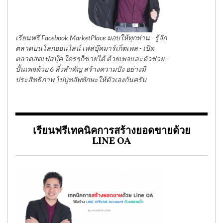
เรียนฟรี Facebook MarketPlace มอบให้ทุกท่าน - รู้จัก
ตลาดบนโลกออนไลน์ เฟสบุ๊คมาร์เก็ตเพล - เปิด
ตลาดสดเฟสบุ๊ค ใครๆก็ขายได้ ด้วยเพจและตัวช่วย -
ปั้นเพจด้วย 6 สิ่งสำคัญ สร้างความปัง อย่างมี
ประสิทธิภาพ ไปบูทอัพทักษะให้ตัวเองกันครับ
เรียนฟรีเทคนิคการสร้างยอดขายด้วย
LINE OA