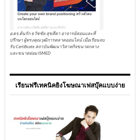
อ.ดร.ต้นรัก ธวัชชัย สุขสีดา อาจารย์สอนและที่
ปรึกษา ผู้ทรงคุณวุฒิการตลาดออนไลน์ เมื่อเรียนจบ
รับ Certificate สถาบันพัฒนาวิสาหกิจขนาดกลาง
และขนาดย่อม ISMED
เรียนฟรีเทคนิคยิงโฆษณาเฟสบุ๊คแบบง่าย