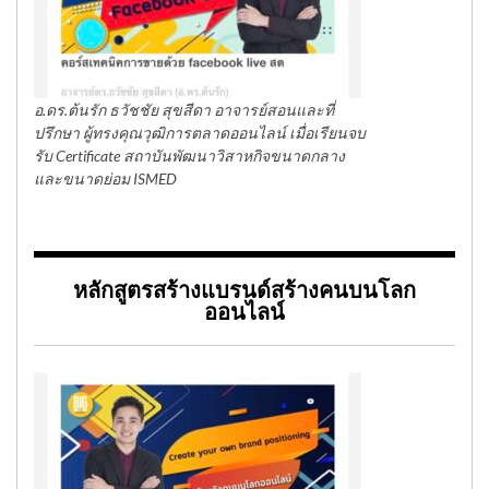
อ.ดร.ต้นรัก ธวัชชัย สุขสีดา อาจารย์สอนและที่
ปรึกษา ผู้ทรงคุณวุฒิการตลาดออนไลน์ เมื่อเรียนจบ
รับ Certificate สถาบันพัฒนาวิสาหกิจขนาดกลาง
และขนาดย่อม ISMED
หลักสูตรสร้างแบรนด์สร้างคนบนโลก
ออนไลน์