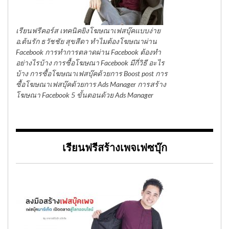
เรียนฟรีคอร์ส เทคนิคยิงโฆษณาเฟสบุ๊คแบบง่าย
อ.ต้นรัก ธวัชชัย สุขสีดา ทำไมต้องโฆษณาผ่าน
Facebook การทำการตลาดผ่าน Facebook ต้องทำ
อย่างไรบ้าง การซื้อโฆษณา Facebook มีกี่วิธี อะไร
บ้าง การซื้อโฆษณาเฟสบุ๊คด้วยการ Boost post การ
ซื้อโฆษณาเฟสบุ๊คด้วยการ Ads Manager การสร้าง
โฆษณา Facebook 5 ขั้นตอนด้วย Ads Manager
เรียนฟรีสร้างเพจเฟซบุ๊ก