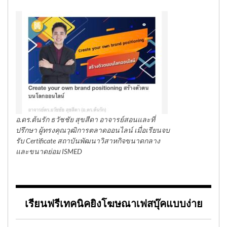
อ.ดร.ต้นรัก ธวัชชัย สุขสีดา อาจารย์สอนและที่
ปรึกษา ผู้ทรงคุณวุฒิการตลาดออนไลน์ เมื่อเรียนจบ
รับ Certificate สถาบันพัฒนาวิสาหกิจขนาดกลาง
และขนาดย่อม ISMED
เรียนฟรีเทคนิคยิงโฆษณาเฟสบุ๊คแบบง่าย