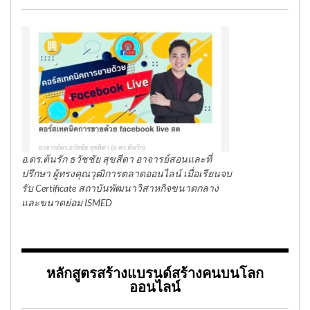
อ.ดร.ต้นรัก ธวัชชัย สุขสีดา อาจารย์สอนและที่
ปรึกษา ผู้ทรงคุณวุฒิการตลาดออนไลน์ เมื่อเรียนจบ
รับ Certificate สถาบันพัฒนาวิสาหกิจขนาดกลาง
และขนาดย่อม ISMED
หลักสูตรสร้างแบรนด์สร้างคนบนโลก
ออนไลน์