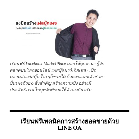
เรียนฟรี Facebook MarketPlace มอบให้ทุกท่าน - รู้จัก
ตลาดบนโลกออนไลน์ เฟสบุ๊คมาร์เก็ตเพล - เปิด
ตลาดสดเฟสบุ๊ค ใครๆก็ขายได้ ด้วยเพจและตัวช่วย -
ปั้นเพจด้วย 6 สิ่งสำคัญ สร้างความปัง อย่างมี
ประสิทธิภาพ ไปบูทอัพทักษะให้ตัวเองกันครับ
เรียนฟรีเทคนิคการสร้างยอดขายด้วย
LINE OA