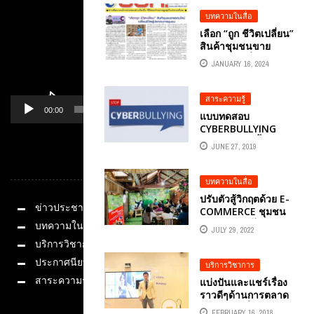
ป้องกันภัยไซเบอร์” ดึง
อ.ดร.ต้นรัก ธวัชชัย
บทความในสื่อ
มอบความรู้ผู้เข้าร่วม
เลือก “ถูก ชีวิตเปลี่ยน”
กว่า 800 คน ณ
สินค้าชุมชนขาย
อ.บ่อพลอย ...
ออนไลน์เปลี่ยนชีวิตผู้
JANUARY 16, 2024
ประกอบการชุมชน
สาระความรู้
00:00
01:14
แบบทดสอบ
CYBERBULLYING
(ไซเบอร์บูลลีอิ้ง) การ
JUNE 27, 2019
รังแกผ่านโลก
หมวดหมู่
ออนไลน์
บทความในสื่อ
ปรับตัวสู้วิกฤตด้วย E-
ข่าวประชาสัมพันธ์
COMMERCE ชุมชน
อัจฉริยะออนไลน์
บทความในสื่อ
JULY 29, 2022
อ.ดร.ต้นรัก ธวัชชัย
บริการวิชาการ
สุขสีดา
ประกาศนียบัตร
บริการวิชาการ
สาระความรู้
แบ่งปันและแชร์เรื่อง
ราวดีๆด้านการตลาด
ดิจิทัลการเริ่มต้นธุรกิจ
FEBRUARY 16, 2018