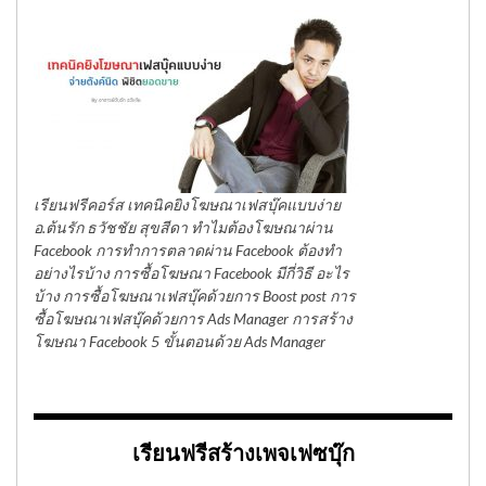
เรียนฟรีคอร์ส เทคนิคยิงโฆษณาเฟสบุ๊คแบบง่าย
อ.ต้นรัก ธวัชชัย สุขสีดา ทำไมต้องโฆษณาผ่าน
Facebook การทำการตลาดผ่าน Facebook ต้องทำ
อย่างไรบ้าง การซื้อโฆษณา Facebook มีกี่วิธี อะไร
บ้าง การซื้อโฆษณาเฟสบุ๊คด้วยการ Boost post การ
ซื้อโฆษณาเฟสบุ๊คด้วยการ Ads Manager การสร้าง
โฆษณา Facebook 5 ขั้นตอนด้วย Ads Manager
เรียนฟรีสร้างเพจเฟซบุ๊ก