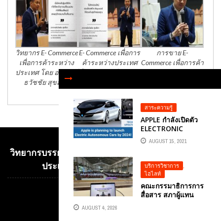
วิทยากร E- Commerce
E- Commerce เพื่อการ
การขาย E-
เพื่อการค้าระหว่าง
ค้าระหว่างประเทศ
Commerce เพื่อการค้า
ประเทศ โดย อาจารย์
โดย อาจารย์ธวัชชัย
ระหว่างประเทศ
ธวัชชัย สุขสีดา
สุขสีดา
สาระความรู้
APPLE กำลังเปิดตัว
ELECTRONIC
AUTONOMOUS
AUGUST 15, 2021
CAR ในปี 2024
วิทยากรบรรยาย E-COMMERCE เพื่อการค้าระหว่าง
ประเทศ อ.ดร.ต้นรัก ธวัชชัย สุขสีดา
บริการวิชาการ
,
ไฮไลท์
คณะกรรมาธิการการ
สื่อสาร สภาผู้แทน
Video
ราษฎร จัดสัมมนา
Player
AUGUST 4, 2026
ใหญ่ “เสริมทักษะ AI –