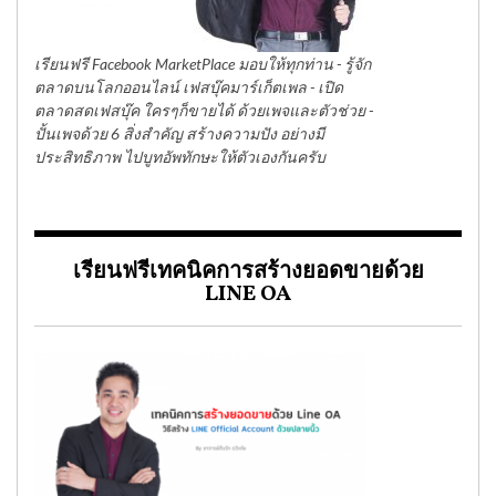
เรียนฟรี Facebook MarketPlace มอบให้ทุกท่าน - รู้จัก
ตลาดบนโลกออนไลน์ เฟสบุ๊คมาร์เก็ตเพล - เปิด
ตลาดสดเฟสบุ๊ค ใครๆก็ขายได้ ด้วยเพจและตัวช่วย -
ปั้นเพจด้วย 6 สิ่งสำคัญ สร้างความปัง อย่างมี
ประสิทธิภาพ ไปบูทอัพทักษะให้ตัวเองกันครับ
เรียนฟรีเทคนิคการสร้างยอดขายด้วย
LINE OA