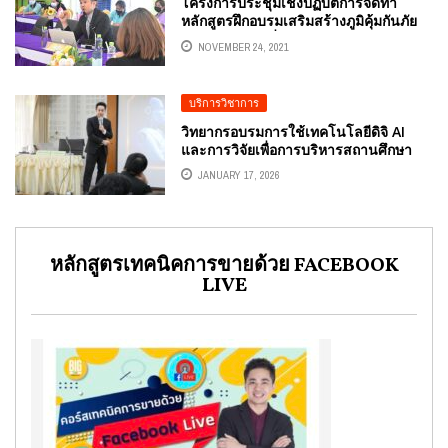
โครงการประชุมเชิงปฏิบัติการจัดทำ
หลักสูตรฝึกอบรมเสริมสร้างภูมิคุ้มกันภัย
ทางสังคม และสื่อลามกอนาจาร
NOVEMBER 24, 2021
สำนักงานคณะกรรมการการชีวศึกษา
อ.ดร.ต้นรัก ธวัชชัย สุขสีดา ผู้ทรงคุณวุฒิ
การสื่อสารการตลาดดิจิทัล
บริการวิชาการ
วิทยากรอบรมการใช้เทคโนโลยีดิจิ AI
และการวิจัยเพื่อการบริหารสถานศึกษา
เสริมแกร่งผู้นำอาชีวะยุคใหม่ ด้วย
JANUARY 17, 2026
เทคโนโลยีดิจิทัลและกระบวนการวิจัย
อ.ดร.ต้นรัก ธวัชชัย สุขสีดา
หลักสูตรเทคนิคการขายด้วย FACEBOOK
LIVE