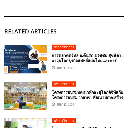
RELATED ARTICLES
บริการวิชาการ
การตลาดดิจิทัล อ.ต้นรัก ธวัชชัย สุขสีดา :
อาวุธโลกธุรกิจแพทย์แผนไทยและการ
แพทย์ทางเลือกในยุค “NEXT NORMAL”
JULY 15, 2021
บริการวิชาการ
โครงการอบรมพัฒนาทักษะสู่โลกดิจิทัลกับ
โครงการอบรม “กสทช. พัฒนาทักษะสร้าง
ความรู้ด้าน AI นวัตกรรมการศึกษาสำหรับ
JULY 17, 2025
ครูดิจิทัล” โดยวิทยากรผู้ทรงคุณวุฒิด้าน
AI ปัญญาประดิษฐ์ อ.ดร.ต้นรัก ธวัชชัย
สุขสีดา
บริการวิชาการ