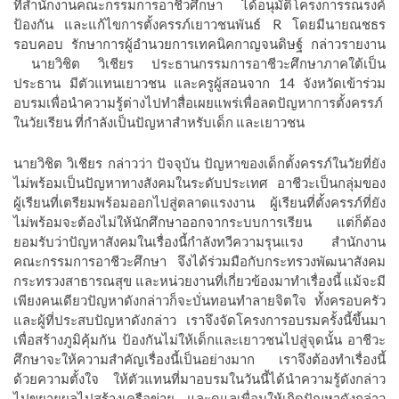
ที่สำนักงานคณะกรรมการอาชีวศึกษา ได้อนุมัติโครงการรณรงค์
ป้องกัน และแก้ไขการตั้งครรภ์เยาวชนพันธ์ R โดยมีนายณชธร
รอบคอบ รักษาการผู้อำนวยการเทคนิคกาญจนดิษฐ์ กล่าวรายงาน
นายวิชิต วิเชียร ประธานกรรมการอาชีวะศึกษาภาคใต้เป็น
ประธาน มีตัวแทนเยาวชน และครูผู้สอนจาก 14 จังหวัดเข้าร่วม
อบรมเพื่อนำความรู้ต่างไปทำสื่อเผยแพร่เพื่อลดปัญหาการตั้งครรภ์
ในวัยเรียน ที่กำลังเป็นปัญหาสำหรับเด็ก และเยาวชน
นายวิชิต วิเชียร กล่าวว่า ปัจจุบัน ปัญหาของเด็กตั้งครรภ์ในวัยที่ยัง
ไม่พร้อมเป็นปัญหาทางสังคมในระดับประเทศ อาชีวะเป็นกลุ่มของ
ผู้เรียนที่เตรียมพร้อมออกไปสู่ตลาดแรงงาน ผู้เรียนที่ตั้งครรภ์ที่ยัง
ไม่พร้อมจะต้องไม่ให้นักศึกษาออกจากระบบการเรียน แต่ก็ต้อง
ยอมรับว่าปัญหาสังคมในเรื่องนี้กำลังทวีความรุนแรง สำนักงาน
คณะกรรมการอาชีวะศึกษา จึงได้ร่วมมือกับกระทรวงพัฒนาสังคม
กระทรวงสาธารณสุข และหน่วยงานที่เกี่ยวข้องมาทำเรื่องนี้ แม้จะมี
เพียงคนเดียวปัญหาดังกล่าวก็จะบั่นทอนทำลายจิตใจ ทั้งครอบครัว
และผู้ที่ประสบปัญหาดังกล่าว เราจึงจัดโครงการอบรมครั้งนี้ขึ้นมา
เพื่อสร้างภูมิคุ้มกัน ป้องกันไม่ให้เด็กและเยาวชนไปสู่จุดนั้น อาชีวะ
ศึกษาจะให้ความสำคัญเรื่องนี้เป็นอย่างมาก เราจึงต้องทำเรื่องนี้
ด้วยความตั้งใจ ให้ตัวแทนที่มาอบรมในวันนี้ได้นำความรู้ดังกล่าว
ไปขยายผลไปสร้างเครือข่าย และดูแลเพื่อนให้เกิดปัญหาดังกล่าว