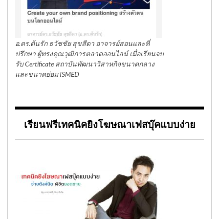
อ.ดร.ต้นรัก ธวัชชัย สุขสีดา อาจารย์สอนและที่
ปรึกษา ผู้ทรงคุณวุฒิการตลาดออนไลน์ เมื่อเรียนจบ
รับ Certificate สถาบันพัฒนาวิสาหกิจขนาดกลาง
และขนาดย่อม ISMED
เรียนฟรีเทคนิคยิงโฆษณาเฟสบุ๊คแบบง่าย