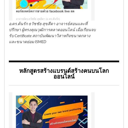
อ.ดร.ต้นรัก ธวัชชัย สุขสีดา อาจารย์สอนและที่
ปรึกษา ผู้ทรงคุณวุฒิการตลาดออนไลน์ เมื่อเรียนจบ
รับ Certificate สถาบันพัฒนาวิสาหกิจขนาดกลาง
และขนาดย่อม ISMED
หลักสูตรสร้างแบรนด์สร้างคนบนโลก
ออนไลน์