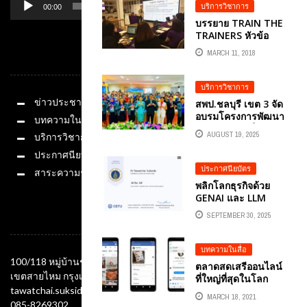
บริการวิชาการ
00:00
01:14
บรรยาย TRAIN THE
TRAINERS หัวข้อ
FACEBOOK ADS
MARCH 11, 2018
หมวดหมู่
MANAGER การ
ทำการตลาดผ่านเฟ
ซบุ๊ก
บริการวิชาการ
ข่าวประชาสัมพันธ์
สพป.ชลบุรี เขต 3 จัด
อบรมโครงการพัฒนา
บทความในสื่อ
ทักษะด้าน AI ให้กับ
AUGUST 19, 2025
บริการวิชาการ
คุณครูในพื้นที่ นี้ได้รับ
เกียรติจากวิทยากร
ประกาศนียบัตร
ผู้ทรงคุณวุฒิ อ.ดร.ต้น
ประกาศนียบัตร
สาระความรู้
รัก ธวัชชัย สุขสีดา
พลิกโลกธุรกิจด้วย
มาให้ความรู้
GENAI และ LLM
คอร์สสรุปและปฏิบัติ
SEPTEMBER 30, 2025
ช่องทางติดต่อ
การแบบเข้าใจเร็ว กับ
วิทยากรด้านปัญญา
ประดิษฐ์ AI อ.ดร.ต้น
บทความในสื่อ
รัก ธวัชชัย สุขสีดา
100/118 หมู่บ้านชัยพฤกษ์ ซอยออเงิน แขวงออเงิน
ตลาดสดเสรีออนไลน์
วิทยาผู้ทรงคุณวุฒิ
เขตสายไหม กรุงเทพมหานคร 10220
ที่ใหญ่ที่สุดในโลก
ด้านปัญญาประดิษฐ์
FACEBOOK
tawatchai.suksida@gmail.com
AI ที่มากด้วยความรู้
MARCH 18, 2021
MARKETPLACE ช่อง
085-8269302