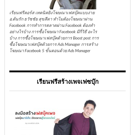
เรียนฟรีคอร์ส เทคนิคยิงโฆษณาเฟสบุ๊คแบบง่าย
อ.ต้นรัก ธวัชชัย สุขสีดา ทำไมต้องโฆษณาผ่าน
Facebook การทำการตลาดผ่าน Facebook ต้องทำ
อย่างไรบ้าง การซื้อโฆษณา Facebook มีกี่วิธี อะไร
บ้าง การซื้อโฆษณาเฟสบุ๊คด้วยการ Boost post การ
ซื้อโฆษณาเฟสบุ๊คด้วยการ Ads Manager การสร้าง
โฆษณา Facebook 5 ขั้นตอนด้วย Ads Manager
เรียนฟรีสร้างเพจเฟซบุ๊ก