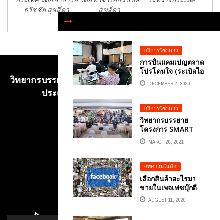
ธวัชชัย สุขสีดา
สุขสีดา
บริการวิชาการ
การปั้นแคมเปญตลาด
โปรโดนใจ (ระเบิดไอ
วิทยากรบรรยาย E-COMMERCE เพื่อการค้าระหว่าง
เดียสร้างคอนเท้นต์
DECEMBER 2, 2020
เงินล้าน) อ.ต้นรัก
ประเทศ อ.ดร.ต้นรัก ธวัชชัย สุขสีดา
ธวัชชัย สุขสีดา
บริการวิชาการ
วิทยากรบรรยาย
Video
โครงการ SMART
Player
TRADER ONLINE
MARCH 20, 2021
สร้างนักการค้า
ออนไลน์มืออาชีพ
บทความในสื่อ
เลือกสินค้าอะไรมา
ขายในเพจเฟซบุ๊กดี
FACEBOOK
AUGUST 11, 2020
MARKETING