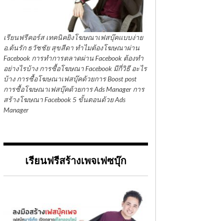
เรียนฟรีคอร์ส เทคนิคยิงโฆษณาเฟสบุ๊คแบบง่าย
อ.ต้นรัก ธวัชชัย สุขสีดา ทำไมต้องโฆษณาผ่าน
Facebook การทำการตลาดผ่าน Facebook ต้องทำ
อย่างไรบ้าง การซื้อโฆษณา Facebook มีกี่วิธี อะไร
บ้าง การซื้อโฆษณาเฟสบุ๊คด้วยการ Boost post
การซื้อโฆษณาเฟสบุ๊คด้วยการ Ads Manager การ
สร้างโฆษณา Facebook 5 ขั้นตอนด้วย Ads
Manager
เรียนฟรีสร้างเพจเฟซบุ๊ก