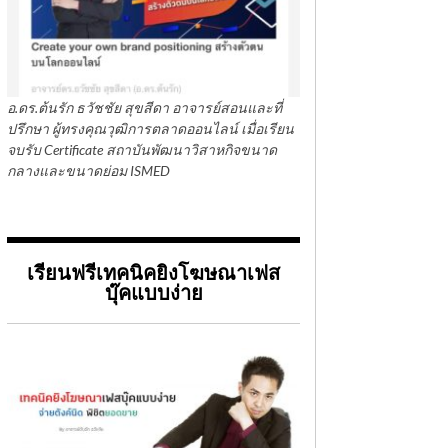
อ.ดร.ต้นรัก ธวัชชัย สุขสีดา อาจารย์สอนและที่
ปรึกษา ผู้ทรงคุณวุฒิการตลาดออนไลน์ เมื่อเรียน
จบรับ Certificate สถาบันพัฒนาวิสาหกิจขนาด
กลางและขนาดย่อม ISMED
เรียนฟรีเทคนิคยิงโฆษณาเฟส
บุ๊คแบบง่าย