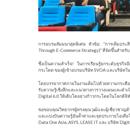
ีดา (อ.ดร.ต้นรัก)
การอบรมสัมมนาสุดพิเศษ หัวข้อ: “การเพิ่มประสิ
Through E-Commerce Strategy)”
ที่จัดขึ้นสำหร
ซึ่งเป็นความสำเร็จ! ในการเรียนรู้ยกระดับธุรกิจอ
กระโดด ของผู้เข้าอบรมบริษัท SVOA และบริษัทในเ
โดยบรรยากาศภายในงานเต็มไปด้วยความกระตือรือร้น
รับความรู้เชิงลึกและแนวทางการวางแผนและดำเนินก
Digital 6.0 ให้เติบโตอย่างก้าวกระโดดในโลกดิจิท
ขอขอบคุณวิทยากรผู้ทรงคุณวุฒิและผู้เชี่ยวชาญด้
และแบ่งปันความรู้อันล้ำค่าและจุดประกายไอเดียใ
Data One Asia, ASYS, LEASE IT และ บริษัท Digit