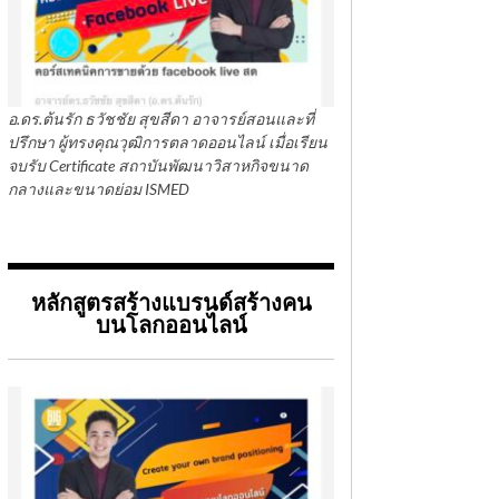
อ.ดร.ต้นรัก ธวัชชัย สุขสีดา อาจารย์สอนและที่
ปรึกษา ผู้ทรงคุณวุฒิการตลาดออนไลน์ เมื่อเรียน
จบรับ Certificate สถาบันพัฒนาวิสาหกิจขนาด
กลางและขนาดย่อม ISMED
หลักสูตรสร้างแบรนด์สร้างคน
บนโลกออนไลน์