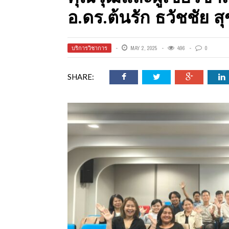
ออนไลน์
อ.ดร.ต้นรัก ธวัชชัย ส
เชิญ
บริการวิชาการ
MAY 2, 2025
496
0
SHARE:
จารย์ต้นรัก ธวัช
ทศศาสตร์
ย์ต้นรัก ธวัชชัย
สตร์