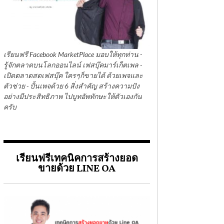
เรียนฟรี Facebook MarketPlace มอบให้ทุกท่าน -
รู้จักตลาดบนโลกออนไลน์ เฟสบุ๊คมาร์เก็ตเพล -
เปิดตลาดสดเฟสบุ๊ค ใครๆก็ขายได้ ด้วยเพจและ
ตัวช่วย - ปั้นเพจด้วย 6 สิ่งสำคัญ สร้างความปัง
อย่างมีประสิทธิภาพ ไปบูทอัพทักษะให้ตัวเองกัน
ครับ
เรียนฟรีเทคนิคการสร้างยอด
ขายด้วย LINE OA