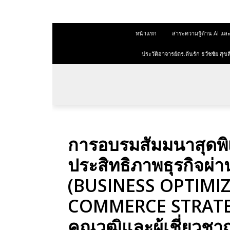
 สุขสีดา
หน้าแรก
สาระความรู้ด้าน AI 
ออนไลน์
ออนไลน์
ประวัติอาจารย์ดร.ต้นรัก ธวัชชัย ส
การตลาด
าการตลาด
ลาด
การอบรมสัมมนาสุดพิเศ
ุณวุฒิ
ประสิทธิภาพธุรกิจผ่า
 ช่องทาง
(BUSINESS OPTIMI
COMMERCE STRATEGY
 สุขสี
คุณวุฒิและผู้เชี่ยว