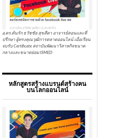
อ.ดร.ต้นรัก ธวัชชัย สุขสีดา อาจารย์สอนและที่
ปรึกษา ผู้ทรงคุณวุฒิการตลาดออนไลน์ เมื่อเรียน
จบรับ Certificate สถาบันพัฒนาวิสาหกิจขนาด
กลางและขนาดย่อม ISMED
หลักสูตรสร้างแบรนด์สร้างคน
บนโลกออนไลน์