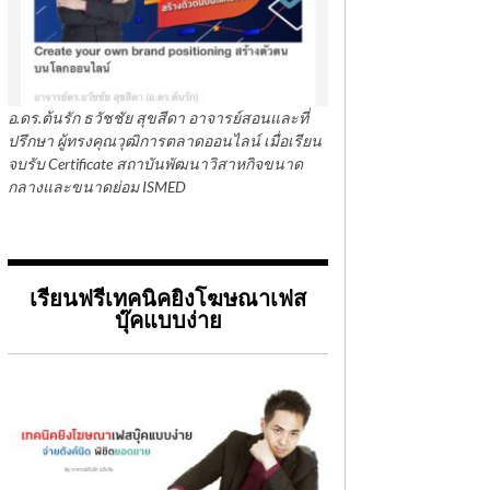
อ.ดร.ต้นรัก ธวัชชัย สุขสีดา อาจารย์สอนและที่
ปรึกษา ผู้ทรงคุณวุฒิการตลาดออนไลน์ เมื่อเรียน
จบรับ Certificate สถาบันพัฒนาวิสาหกิจขนาด
กลางและขนาดย่อม ISMED
เรียนฟรีเทคนิคยิงโฆษณาเฟส
บุ๊คแบบง่าย