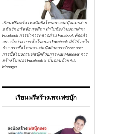
เรียนฟรีคอร์ส เทคนิคยิงโฆษณาเฟสบุ๊คแบบง่าย
อ.ต้นรัก ธวัชชัย สุขสีดา ทำไมต้องโฆษณาผ่าน
Facebook การทำการตลาดผ่าน Facebook ต้องทำ
อย่างไรบ้าง การซื้อโฆษณา Facebook มีกี่วิธี อะไร
บ้าง การซื้อโฆษณาเฟสบุ๊คด้วยการ Boost post
การซื้อโฆษณาเฟสบุ๊คด้วยการ Ads Manager การ
สร้างโฆษณา Facebook 5 ขั้นตอนด้วย Ads
Manager
เรียนฟรีสร้างเพจเฟซบุ๊ก