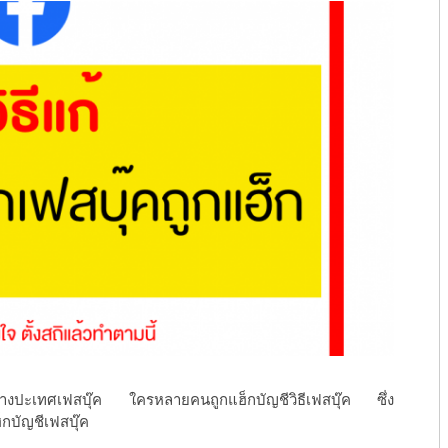
างปะเทศเฟสบุ๊ค ใครหลายคนถูกแฮ็กบัญชีวิธีเฟสบุ๊ค ซึ่ง
กบัญชีเฟสบุ๊ค