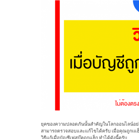
ออนไลน์
เชิญ
จารย์ต้นรัก ธวัช
ทศศาสตร์
ย์ต้นรัก ธวัชชัย
ยุคของความปลอดภันนั้นสำคัญในโลกออนไลน์อย่
สามารถตรวจสอบและแก้ไขได้ครับ เมื่อคุณถูกเแฮ็
สตร์
วิธีแก้เมื่อบัญชีเฟสบุ๊คถูกแฮ็ก ทำได้ดังนี้ครับ