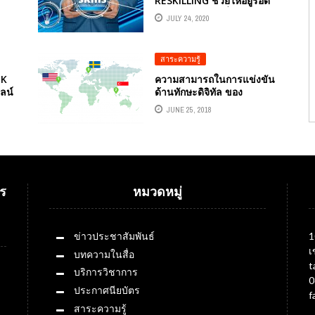
RESKILLING ช่วยให้อยู่รอด
GY
ในยุคของการเปลี่ยนแปลง
JULY 24, 2020
สาระความรู้
OK
ความสามารถในการแข่งขัน
ลน์
ด้านทักษะดิจิทัล ของ
ประเทศไทยในปี 2018
JUNE 25, 2018
ร
หมวดหมู่
ข่าวประชาสัมพันธ์
1
เ
บทความในสื่อ
t
บริการวิชาการ
0
ประกาศนียบัตร
f
สาระความรู้