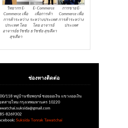
วิทยากร E-
E- Commerce
การขาย E-
Commerce เพื่อ
เพื่อการค้า
Commerce เพื่อ
การค้าระหว่าง
ระหว่างประเทศ
การค้าระหว่าง
ประเทศ โดย
โดย อาจารย์
ประเทศ
อาจารย์ธวัชชัย
ธวัชชัย สุขสีดา
สุขสีดา
ช่องทางติดต่อ
00/118 หมู่บ้านชัยพฤกษ์ ซอยออเงิน แขวงออเงิน
ขตสายไหม กรุงเทพมหานคร 10220
awatchai.suksida@gmail.com
85-8269302
acebook:
Suksida Tonrak Tawatchai