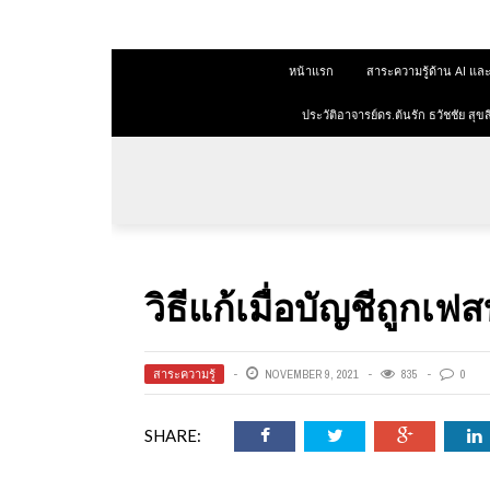
 สุขสีดา
หน้าแรก
สาระความรู้ด้าน AI 
ออนไลน์
ออนไลน์
ประวัติอาจารย์ดร.ต้นรัก ธวัชชัย ส
การตลาด
าการตลาด
ลาด
วิธีแก้เมื่อบัญชีถูกเฟส
ุณวุฒิ
 ช่องทาง
สาระความรู้
NOVEMBER 9, 2021
835
0
SHARE:
 สุขสี