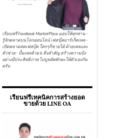
เรียนฟรี Facebook MarketPlace มอบให้ทุกท่าน -
รู้จักตลาดบนโลกออนไลน์ เฟสบุ๊คมาร์เก็ตเพล -
เปิดตลาดสดเฟสบุ๊ค ใครๆก็ขายได้ ด้วยเพจและ
ตัวช่วย - ปั้นเพจด้วย 6 สิ่งสำคัญ สร้างความปัง
อย่างมีประสิทธิภาพ ไปบูทอัพทักษะให้ตัวเองกัน
ครับ
เรียนฟรีเทคนิคการสร้างยอด
ขายด้วย LINE OA