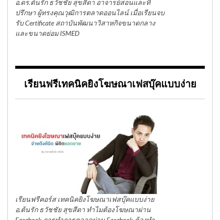
อ.ดร.ต้นรัก ธวัชชัย สุขสีดา อาจารย์สอนและที่
ปรึกษา ผู้ทรงคุณวุฒิการตลาดออนไลน์ เมื่อเรียนจบ
รับ Certificate สถาบันพัฒนาวิสาหกิจขนาดกลาง
และขนาดย่อม ISMED
เรียนฟรีเทคนิคยิงโฆษณาเฟสบุ๊คแบบง่าย
เรียนฟรีคอร์ส เทคนิคยิงโฆษณาเฟสบุ๊คแบบง่าย
อ.ต้นรัก ธวัชชัย สุขสีดา ทำไมต้องโฆษณาผ่าน
Facebook การทำการตลาดผ่าน Facebook ต้องทำ