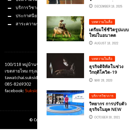
เกราะดิจิทัลให้กองทัพ
DECEMBER 19, 2025
บริการวิชาการ
ไทย เมื่อ
NOTEBOOKLM
ประกาศนียบัตร
กลายเป็น “ผู้ช่วย
บทความในสื่อ
สาระความรู้
อัจฉริยะ” ในการ
เตรียมใช้ชีวิตรูปแบบ
ทำงาน โดย อ.ดร.ต้น
ใหม่ในอนาคต
รัก ธวัชชัย สุขสีดาใน
อ.ดร.ต้นรัก ธวัชชัย
ฐานะที่ปรึกษาและ
AUGUST 18, 2022
ช่องทางติดต่อ
สุขสีดา”
วิทยากรเทคโนโลยี AI
บทความในสื่อ
100/118 หมู่บ้านชัยพฤกษ์ ซอยออเงิน แขวงออเงิน
ธุรกิจดิจิทัลในช่วง
เขตสายไหม กรุงเทพมหานคร 10220
วิกฤติโควิด-19
tawatchai.suksida@gmail.com
MAY 28, 2020
085-8269302
facebook:
Suksida Tonrak Tawatchai
บริการวิชาการ
วิทยากร การปรับตัว
ธุรกิจในยุค NEW
NORMAL อ.ดร.ต้นรัก
OCTOBER 30, 2021
© Copyright Ajtonrak All rights reserved.2019
ธวัชชัย สุขสีดา กรม
พัฒนาธุรกิจการค้า
กระทรวงพาณิชย์