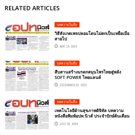
RELATED ARTICLES
บทความในสื่อ
วิธีสังเกตเพจปลอมโดนไม่ตกเป็นเหยื่อเมื่อ
สายไป
MAY 14, 2024
บทความในสื่อ
สืบสานสร้างมรดกสมุนไพรไทยสู่พลัง
SOFT POWER ไทยแลนด์
DECEMBER 22, 2023
บทความในสื่อ
เทคโนโลยีด้านสุขภาพดิจิทัล บทความ
หนังสือพิมพ์อปท.นิวส์ ประจำปักษ์ต้นเดือน
ส.ค 67 โดยอ.ดร.ต้นรัก ธวัชชัย สุขสีดา
JULY 28, 2024