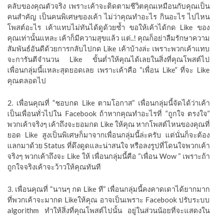
คลับของคุณตัวจริง เพราะเค้าจะติดตามชีวิตคุณเหมือนกับคุณเป็น
คนสำคัญ เป็นคนพิเศษของเค้า ไม่ว่าคุณทำอะไร กินอะไร ไปไหน
โพสต์อะไร เค้าแทบไม่ทันได้ดูด้วยซ้ำ ขอให้เค้าได้กด Like ของ
คุณเท่านั้นแหละ เค้าก็มีความสุขแล้ว แต่..! คุณก็อย่าลืมรักษาความ
สัมพันธ์อันดีด้วยการกลับไปกด Like เค้าบ้างล่ะ เพราะพวกเค้าแทบ
จะการันตีจำนวน Like ขั้นต่ำให้คุณได้เลยในสิ่งที่คุณโพสต์ไป
เพื่อนกลุ่มนี้แหละสุดยอดเลย เพราะเค้าคือ “เพื่อน Like” ที่จะ Like
คุณตลอดไป
2. เพื่อนคุณที่ “ชอบกด Like ตามโอกาส” เพื่อนกลุ่มนี้จัดได้ว่าเค้า
เป็นเพื่อนทั่วไปใน Facebook ถ้าหากคุณทำอะไรที่ “ถูกใจ ตรงใจ”
พวกเค้าจริงๆ เค้าถึงจะยอมกด Like ให้คุณ หากโพสต์ไหนของคุณที่
ยอด Like สูงเป็นพิเศษก็มาจากเพื่อนกลุ่มนี้ล่ะครับ แต่นั่นก็จะต้อง
แลกมาด้วย Status ที่ดึงดูดและน่าสนใจ หรือลงรูปที่โดนใจพวกเค้า
จริงๆ พวกเค้าถึงจะ Like ให้ เพื่อนกลุ่มนี้คือ “เพื่อน Wow ” เพราะถ้า
ถูกใจจริงเค้าจะว้าวให้คุณทันที
3. เพื่อนคุณที่ “นานๆ กด Like ที” เพื่อนกลุ่มนี้คงคาดเดาได้ยากมาก
ที่พวกเค้าจะมากด Likeให้คุณ อาจเป็นเพราะ Facebook ปรับระบบ
algorithm ทำให้สิ่งที่คุณโพสต์ไปนั้น อยู่ในส่วนน้อยที่จะแสดงใน