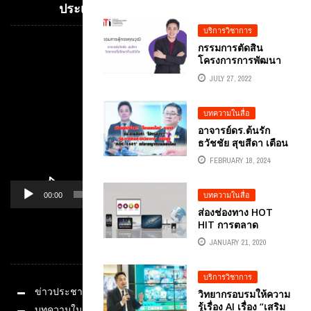
วิด-19
ประเทศ อ.ดร.ต้นรัก ธวัชชัย สุขสีดา
บริการวิชาการ
กรรมการตัดสิน
Video
โครงการการพัฒนา
Player
นวัตกรรม พ.ศ. 2565
JULY 27, 2022
อ.ดร.ต้นรัก ธวัชชัย
สุขสีดา ผู้ทรงคุณวุฒิ
บทความในสื่อ
อาจารย์ดร.ต้นรัก
ธวัชชัย สุขสีดา เตือน
ภัย ระวังโจรออนไลน์”
FEBRUARY 18, 2024
ระบาด ซื้อ-ขายสินค้า
“ไม่ตรงปก!!”
บทความในสื่อ
00:00
01:14
ส่องช่องทาง HOT
HIT การตลาด
ออนไลน์ ในกลุ่ม
JANUARY 21, 2020
หมวดหมู่
CLMV
บริการวิชาการ
ข่าวประชาสัมพันธ์
วิทยากรอบรมให้ความ
รู้เรื่อง AI เรื่อง “เสริม
บทความในสื่อ