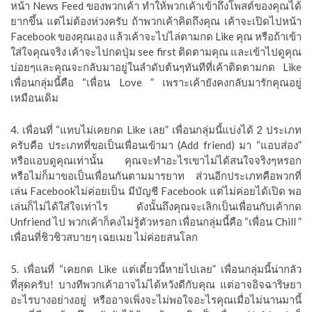
หน้า News Feed ของพวกเค้า ทำให้พวกเค้าเข้าถึงโพสต์ของคุณได้
ยากขึ้น แต่ไม่ต้องห่วงครับ ถ้าพวกเค้าคิดถึงคุณ เค้าจะเปิดไปหน้า
Facebook ของคุณเอง แล้วเค้าจะไปไล่ตามกด Like คุณ หรือถ้าเข้า
ใส่ใจคุณจริง เค้าจะไปกดปุ่ม see first ติดตามคุณ และเข้าไปดูคุณ
บ่อยๆและคุณจะกลับมาอยู่ในลำดับต้นๆทันทีที่เค้าติดตามกด Like
เพื่อนกลุ่มนี้คือ “เพื่อน Love ” เพราะเค้ายังคงกลับมารักคุณอยู่
เหมือนเดิม
4. เพื่อนที่ “แทบไม่เคยกด Like เลย” เพื่อนกลุ่มนี้แบ่งได้ 2 ประเภท
ครับคือ ประเภทที่ขอเป็นเพื่อนเข้ามา (Add friend) มา “แอบส่อง”
หรือแอบดูคุณเท่านั้น คุณจะทำอะไรเขาไม่ได้สนใจจริงๆหรอก
หรือไม่ก็มาขอเป็นเพื่อนกันตามมารยาท ส่วนอีกประเภทคือพวกที่
เล่น Facebookไม่ค่อยเป็น มีบัญชี Facebook แต่ไม่ค่อยได้เปิด พอ
เล่นก็ไม่ได้ใส่ใจเท่าไร ดังนั้นถึงคุณจะเลิกเป็นเพื่อนกับเค้ากด
Unfriend ไป พวกเค้าก็คงไม่รู้ตัวหรอก เพื่อนกลุ่มนี้คือ “เพื่อน Chill ”
เพื่อนที่ชิวชิวสบายๆ เฉยเมย ไม่ค่อยสนโลก
5. เพื่อนที่ “เคยกด Like แต่เดี๋ยวนี้หายไปเลย” เพื่อนกลุ่มนี้น่ากลัว
ที่สุดครับ! บางทีพวกเค้าอาจไม่ได้หวังดีกับคุณ แต่อาจอิจฉาริษยา
อะไรบางอย่างอยู่ หรืออาจเพิ่งจะไม่พอใจอะไรคุณเมื่อไม่นานมานี้