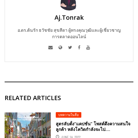
Aj.Tonrak
อ.ดร.ต้นรัก ธวัชชัย สุขสีดา ผู้ทรงคุณวุฒิและผู้เชี่ยวชาญ
การตลาดออนไลน์
RELATED ARTICLES
บทความในสื่อ
สูตรลับตั้ง“แคปชั่น” โพสต์ดึงความสนใจ
ลูกค้า หลังโควิดกำลังจะไป….
JUNE 14, 2022