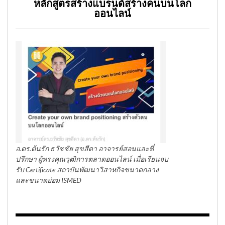
หลักสูตรสร้างแบรนด์สร้างคนบนโลก
ออนไลน์
อ.ดร.ต้นรัก ธวัชชัย สุขสีดา อาจารย์สอนและที่
ปรึกษา ผู้ทรงคุณวุฒิการตลาดออนไลน์ เมื่อเรียนจบ
รับ Certificate สถาบันพัฒนาวิสาหกิจขนาดกลาง
และขนาดย่อม ISMED