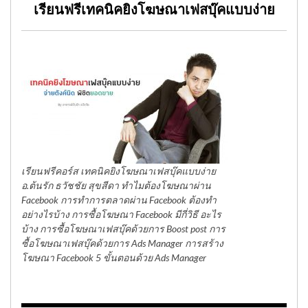
เรียนฟรีเทคนิคยิงโฆษณาเฟสบุ๊คแบบง่าย
เรียนฟรีคอร์ส เทคนิคยิงโฆษณาเฟสบุ๊คแบบง่าย
อ.ต้นรัก ธวัชชัย สุขสีดา ทำไมต้องโฆษณาผ่าน
Facebook การทำการตลาดผ่าน Facebook ต้องทำ
อย่างไรบ้าง การซื้อโฆษณา Facebook มีกี่วิธี อะไร
บ้าง การซื้อโฆษณาเฟสบุ๊คด้วยการ Boost post การ
ซื้อโฆษณาเฟสบุ๊คด้วยการ Ads Manager การสร้าง
โฆษณา Facebook 5 ขั้นตอนด้วย Ads Manager