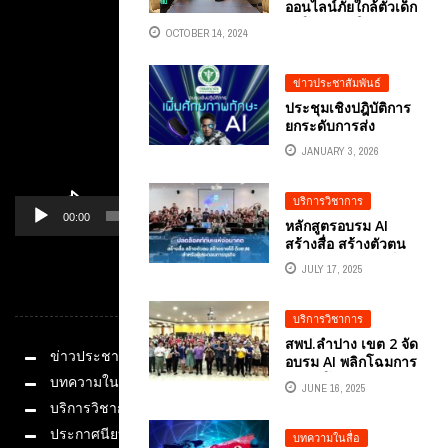
ออนไลน์ภัยใกล้ตัวเด็ก
Video
ยุคโซเชียล ใน
Player
OCTOBER 14, 2024
รายการ เสพ สื่อ สติ
ทางทางสถานีวิทยุ
โทรทัศน์แห่ง
ข่าวประชาสัมพันธ์
ประเทศไทย (NBT)
ประชุมเชิงปฎิบัติการ
2HD สัมภาษณ์
ยกระดับการส่ง
พล.ต.ต.ศิริวัฒน์ ดีพอ
เสริมสุขภาพผู้สูงอายุ
รองโฆษกสำนักงาน
JANUARY 3, 2026
ไทย สู่ยุคดิจิทัลด้วย
ตำรวจแห่งชาติ
พลัง AI ผู้ทรงคุณวุฒิ
โดยอ.ดร.ธวัชชัย สุข
วิทยากรด้าน AI
บริการวิชาการ
สีดา ผู้ดำเนินรายการ
อ.ดร.ต้นรัก ธวัชชัย
00:00
01:14
หลักสูตรอบรม AI
สุขสีดา
สร้างสื่อ สร้างตัวตน
สร้างรายได้ ปลดล็อก
JULY 17, 2025
ทักษะแห่งอนาคตใน 1
หมวดหมู่
วัน สำหรับผู้ประกอบ
การ นักศึกษา
บริการวิชาการ
บุคลากรและผู้สนใจ
สพป.ลำปาง เขต 2 จัด
โดยวิทยากรผู้
ข่าวประชาสัมพันธ์
อบรม AI พลิกโฉมการ
เชี่ยวชาญด้าน AI
ศึกษา โดย กสทช.
บทความในสื่อ
อ.ดร.ต้นรัก ธวัชชัย ...
JUNE 16, 2025
วิทยากรด้าน
บริการวิชาการ
นวัตกรรมการสอน
ด้วย AI อ.ดร.ต้นรัก
ประกาศนียบัตร
บทความในสื่อ