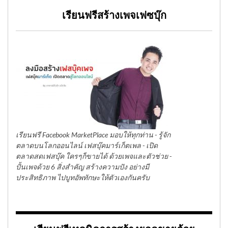
เรียนฟรีสร้างเพจเฟซบุ๊ก
เรียนฟรี Facebook MarketPlace มอบให้ทุกท่าน - รู้จัก
ตลาดบนโลกออนไลน์ เฟสบุ๊คมาร์เก็ตเพล - เปิด
ตลาดสดเฟสบุ๊ค ใครๆก็ขายได้ ด้วยเพจและตัวช่วย -
ปั้นเพจด้วย 6 สิ่งสำคัญ สร้างความปัง อย่างมี
ประสิทธิภาพ ไปบูทอัพทักษะให้ตัวเองกันครับ