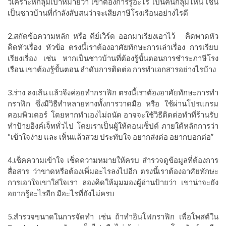
วิเคราะห์กลุ่มเป้าหมายว่า เขาต้องการรู้อะไร เป็นคนกลุ่มไหน เช่น
เป็นชาวบ้านที่กำลังสับสนว่าจะเสียภาษีโรงเรือนอย่างไรดี
2.สกัดข้อความหลัก หรือ คีย์เวิร์ด ออกมาเรียงเอาไว้
คิดพาดหัว
คิดหัวเรื่อง หัวข้อ ตรงนี้เราต้องอาศัยทักษะการเล่าเรื่อง การเรียบ
เรียงเรื่อง เช่น หากเป็นชาวบ้านที่ต้องรู้ขั้นตอนการชำระภาษีโรง
เรือน เขาต้องรู้ขั้นตอน ลำดับการติดต่อ การทำเอกสารอย่างไรบ้าง
3.ร่าง ลงเส้น แล้วจึงค่อยทำกราฟิก ตรงนี้เราต้องอาศัยทักษะการทำ
กราฟิก ซึ่งมีวิธีทำหลายทางทั้งการวาดมือ หรือ ใช้ผ่านโปรแกรม
คอมพิวเตอร์
โดยหากทำเองไม่ถนัด อาจจะใช้วิธีติดต่อทำที่ร้านรับ
ทำป้ายอิงค์เจ็ททั่วไป โดยเราเป็นผู้ให้คอนเซ็ปต์ ภายใต้หลักการว่า
“เข้าใจง่าย และ เห็นแล้วสวย ประทับใจ อยากส่งต่อ อยากบอกต่อ”
4.เช็คความเข้าใจ เช็คความหมายให้ครบ สำรวจดูข้อมูลที่ต้องการ
สื่อสาร ว่าขาดหรือต้องเพิ่มอะไรลงไปอีก ตรงนี้เราต้องอาศัยทักษะ
การเอาใจเขาใส่ใจเรา ลองคิดให้มุมมองผู้อ่านป้ายว่า เขาน่าจะยัง
อยากรู้อะไรอีก มีอะไรที่ยังไม่ครบ
5.สำรวจขนาดในการจัดทำ เช่น ถ้าทำอินโฟกราฟิก เพื่อโพสต์ใน