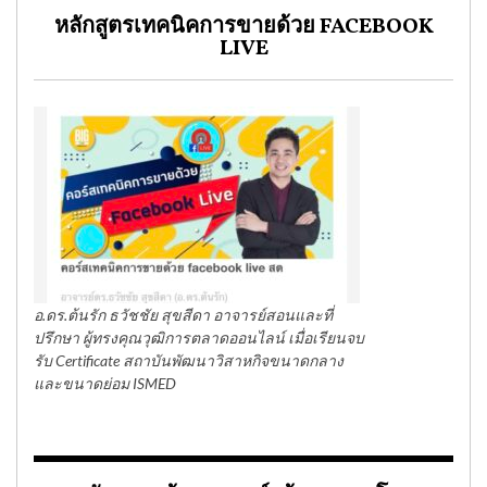
หลักสูตรเทคนิคการขายด้วย FACEBOOK
LIVE
อ.ดร.ต้นรัก ธวัชชัย สุขสีดา อาจารย์สอนและที่
ปรึกษา ผู้ทรงคุณวุฒิการตลาดออนไลน์ เมื่อเรียนจบ
รับ Certificate สถาบันพัฒนาวิสาหกิจขนาดกลาง
และขนาดย่อม ISMED