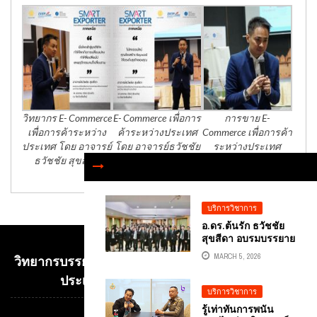
วิทยากร E- Commerce
E- Commerce เพื่อการ
การขาย E-
เพื่อการค้าระหว่าง
ค้าระหว่างประเทศ
Commerce เพื่อการค้า
ประเทศ โดย อาจารย์
โดย อาจารย์ธวัชชัย
ระหว่างประเทศ
ธวัชชัย สุขสีดา
สุขสีดา
บริการวิชาการ
อ.ดร.ต้นรัก ธวัชชัย
สุขสีดา อบรมบรรยาย
“ภาวะผู้นำยุคดิจิทัล”
MARCH 5, 2026
วิทยากรบรรยาย E-COMMERCE เพื่อการค้าระหว่าง
เสริมแกร่ง DIGITAL
LEADERSHIP พัฒนาผู้
ประเทศ อ.ดร.ต้นรัก ธวัชชัย สุขสีดา
บริหารอาชีวะรุ่นใหม่
บริการวิชาการ
(นอก. รุ่นที่ 2) สอศ.
รู้เท่าทันการพนัน