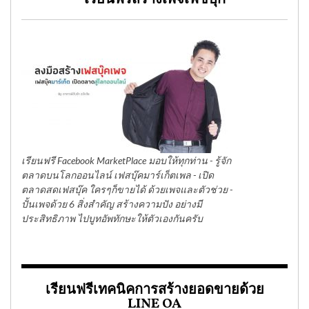
เรียนฟรีสร้างเพจเฟซบุ๊ก
เรียนฟรี Facebook MarketPlace มอบให้ทุกท่าน - รู้จัก
ตลาดบนโลกออนไลน์ เฟสบุ๊คมาร์เก็ตเพล - เปิด
ตลาดสดเฟสบุ๊ค ใครๆก็ขายได้ ด้วยเพจและตัวช่วย -
ปั้นเพจด้วย 6 สิ่งสำคัญ สร้างความปัง อย่างมี
ประสิทธิภาพ ไปบูทอัพทักษะให้ตัวเองกันครับ
เรียนฟรีเทคนิคการสร้างยอดขายด้วย
LINE OA