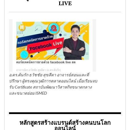
LIVE
อ.ดร.ต้นรัก ธวัชชัย สุขสีดา อาจารย์สอนและที่
ปรึกษา ผู้ทรงคุณวุฒิการตลาดออนไลน์ เมื่อเรียนจบ
รับ Certificate สถาบันพัฒนาวิสาหกิจขนาดกลาง
และขนาดย่อม ISMED
หลักสูตรสร้างแบรนด์สร้างคนบนโลก
ออนไลน์