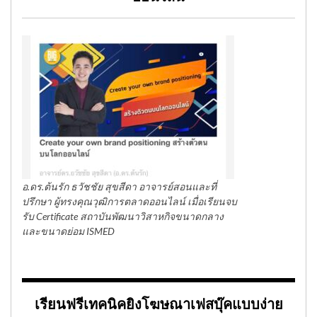
อ.ดร.ต้นรัก ธวัชชัย สุขสีดา อาจารย์สอนและที่
ปรึกษา ผู้ทรงคุณวุฒิการตลาดออนไลน์ เมื่อเรียนจบ
รับ Certificate สถาบันพัฒนาวิสาหกิจขนาดกลาง
และขนาดย่อม ISMED
เรียนฟรีเทคนิคยิงโฆษณาเฟสบุ๊คแบบง่าย