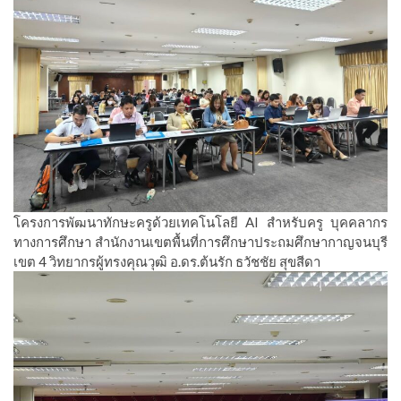
โครงการพัฒนาทักษะครูด้วยเทคโนโลยี AI สำหรับครู บุคคลากร
ทางการศึกษา สำนักงานเขตพื้นที่การศึกษาประถมศึกษากาญจนบุรี
เขต 4 วิทยากรผู้ทรงคุณวุฒิ อ.ดร.ต้นรัก ธวัชชัย สุขสีดา