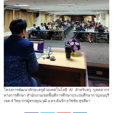
โครงการพัฒนาทักษะครูด้วยเทคโนโลยี AI สำหรับครู บุคคลากร
ทางการศึกษา สำนักงานเขตพื้นที่การศึกษาประถมศึกษากาญจนบุรี
เขต 4 วิทยากรผู้ทรงคุณวุฒิ อ.ดร.ต้นรัก ธวัชชัย สุขสีดา