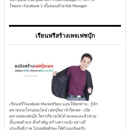
โฆษณา Facebook 5 ขั้นตอนด้วย Ads Manager
เรียนฟรีสร้างเพจเฟซบุ๊ก
เรียนฟรี Facebook MarketPlace มอบให้ทุกท่าน - รู้จัก
ตลาดบนโลกออนไลน์ เฟสบุ๊คมาร์เก็ตเพล - เปิด
ตลาดสดเฟสบุ๊ค ใครๆก็ขายได้ ด้วยเพจและตัวช่วย -
ปั้นเพจด้วย 6 สิ่งสำคัญ สร้างความปัง อย่างมี
ประสิทธิภาพ ไปบูทอัพทักษะให้ตัวเองกันครับ