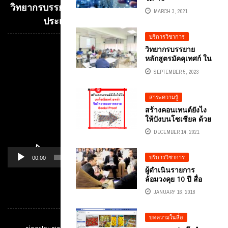
วิทยากรบรรยาย E-COMMERCE เพื่อการค้าระหว่าง
MARCH 3, 2021
ประเทศ อ.ดร.ต้นรัก ธวัชชัย สุขสีดา
บริการวิชาการ
วิทยากรบรรยาย
Video
หลักสูตรมัคคุเทศก์ ใน
Player
หัวข้อ “ติดอาวุธลับ
SEPTEMBER 5, 2023
เครื่องมือออนไลน์
ธุรกิจท่องเที่ยวยุคชีวิต
วิถีใหม่” และหัวข้อ
สาระความรู้
“ยิงแอด แซทกระจาย
สร้างคอนเทนต์ยังไง
สร้างเงินล้านกับธุรกิจ
ให้ปังบนโซเชียล ด้วย
ท่องเที่ยว”
หลักจิตวิทยาของการ
DECEMBER 14, 2021
ตลาด SOCIAL
PROOF
บริการวิชาการ
00:00
01:14
ผู้ดำเนินรายการ
ล้อมวงคุย 10 ปี สื่อ
สาธารณะ ก้าวต่อไป
JANUARY 16, 2018
หมวดหมู่
THAI PBS
BRANDING
บทความในสื่อ