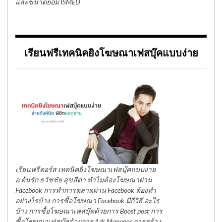
และขนาดย่อม ISMED
เรียนฟรีเทคนิคยิงโฆษณาเฟสบุ๊คแบบง่าย
เรียนฟรีคอร์ส เทคนิคยิงโฆษณาเฟสบุ๊คแบบง่าย
อ.ต้นรัก ธวัชชัย สุขสีดา ทำไมต้องโฆษณาผ่าน
Facebook การทำการตลาดผ่าน Facebook ต้องทำ
อย่างไรบ้าง การซื้อโฆษณา Facebook มีกี่วิธี อะไร
บ้าง การซื้อโฆษณาเฟสบุ๊คด้วยการ Boost post การ
ซื้อโฆษณาเฟสบุ๊คด้วยการ Ads Manager การสร้าง