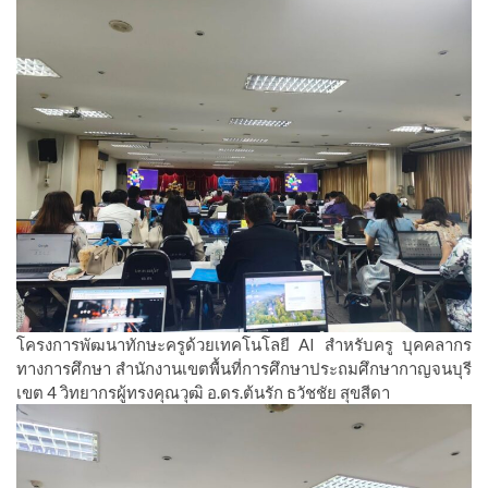
โครงการพัฒนาทักษะครูด้วยเทคโนโลยี AI สำหรับครู บุคคลากร
ทางการศึกษา สำนักงานเขตพื้นที่การศึกษาประถมศึกษากาญจนบุรี
เขต 4 วิทยากรผู้ทรงคุณวุฒิ อ.ดร.ต้นรัก ธวัชชัย สุขสีดา