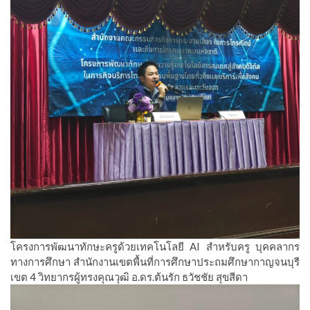
โครงการพัฒนาทักษะครูด้วยเทคโนโลยี AI สำหรับครู บุคคลากร
ทางการศึกษา สำนักงานเขตพื้นที่การศึกษาประถมศึกษากาญจนบุรี
เขต 4 วิทยากรผู้ทรงคุณวุฒิ อ.ดร.ต้นรัก ธวัชชัย สุขสีดา