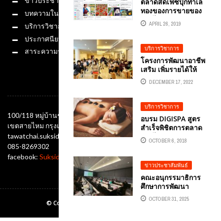
ข่าวประชาสัมพันธ์
ตลาดสดเฟซบุ๊กทำเล
ทองของการขายของ
บทความในสื่อ
ออนไลน์
APRIL 26, 2019
บริการวิชาการ
ประกาศนียบัตร
บริการวิชาการ
สาระความรู้
โครงการพัฒนาอาชีพ
เสริม เพิ่มรายได้ให้
ชุมชนดีพร้อม (อาชีพ
DECEMBER 17, 2022
ช่องทางติดต่อ
ดีพร้อม) อ.ดร.ต้นรัก
ธวัชชัย สุขสีดา
วิทยาลัยเทคโนโลยี
บริการวิชาการ
พณิชยการราชดำเนิน
100/118 หมู่บ้านชัยพฤกษ์ ซอยออเงิน แขวงออเงิน
อบรม DIGISPA สูตร
เขตสายไหม กรุงเทพมหานคร 10220
สำเร็จพิชิตการตลาด
ออนไลน์ผ่านเฟซบุ๊ก
tawatchai.suksida@gmail.com
OCTOBER 6, 2018
สำหรับธุรกิจร้านนวด
085-8269302
และสปา
facebook:
Suksida Tonrak Tawatchai
ข่าวประชาสัมพันธ์
คณะอนุกรรมาธิการ
ศึกษาการพัฒนา
เทคโนโลยีและ
OCTOBER 31, 2025
© Copyright Ajtonrak All rights reserved.2019
นวัตกรรมให้เท่าทันต่อ
โลกดิจิทัล ในคณะ