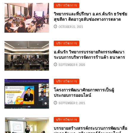
บริการวิชาการ
วิทยากรและที่ปรึกษา อ.ดร.ต้นรัก ธวัชชัย
สุขสีดา ติดอาวุธลับช่องทางการตลาด
ออนไลน์ ขายรถยนต์อย่างไรให้ปังดังและ
OCTOBER 21, 2021
โดน
บริการวิชาการ
อ.ต้นรัก วิทยากรบรรยายกิจกรรมพัฒนา
ระบบการบริหารจัดการร้านค้า ธนาคาร
พัฒนาวิสาหกิจขนาดกลางและขนาดย่อม
SEPTEMBER 9, 2020
แห่งประเทศไทย
บริการวิชาการ
โครงการพัฒนาศักยภาพการเป็นผู้
ประกอบการออนไลน์
(ENTREPRENEURS) อาชีวศึกษา วิทยากร
SEPTEMBER 2, 2021
อ.ดร.ตันรัก ธวัชชัย สุขสีดา
บริการวิชาการ
บรรยายสร้างสรรค์กระบวนการพัฒนาสื่อ