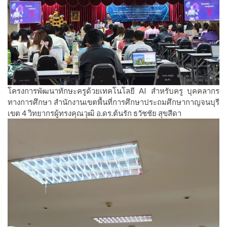
โครงการพัฒนาทักษะครูด้วยเทคโนโลยี AI สำหรับครู บุคคลากร
ทางการศึกษา สำนักงานเขตพื้นที่การศึกษาประถมศึกษากาญจนบุรี
เขต 4 วิทยากรผู้ทรงคุณวุฒิ อ.ดร.ต้นรัก ธวัชชัย สุขสีดา