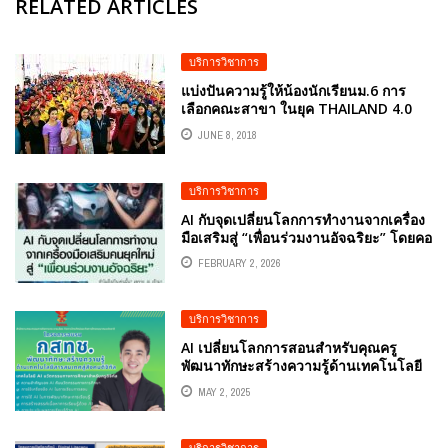
RELATED ARTICLES
บริการวิชาการ
แบ่งปันความรู้ให้น้องนักเรียนม.6 การ
เลือกคณะสาขา ในยุค THAILAND 4.0
JUNE 8, 2018
บริการวิชาการ
AI กับจุดเปลี่ยนโลกการทำงานจากเครื่อง
มือเสริมสู่ “เพื่อนร่วมงานอัจฉริยะ” โดยคอ
ลัมนีสต์ อ.ดร.ต้นรัก ธวัชชัย สุขสีดา
FEBRUARY 2, 2026
วิทยากรและอาจารย์สอนผู้เชี่ยวชาญด้าน
ปัญญาประดิษฐ์ AI และอีคอมเมิร์ซ
บริการวิชาการ
AI เปลี่ยนโลกการสอนสำหรับคุณครู
พัฒนาทักษะสร้างความรู้ด้านเทคโนโลยี
สารสนเทศสู่สังคมดิจิทัลกับ กสทช
MAY 2, 2025
วิทยากร อ.ดร.ต้นรัก ธวัชชัย สุขสีดา
บริการวิชาการ