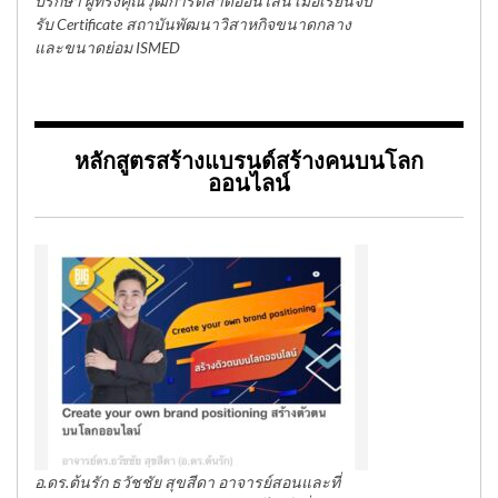
ปรึกษา ผู้ทรงคุณวุฒิการตลาดออนไลน์ เมื่อเรียนจบ
รับ Certificate สถาบันพัฒนาวิสาหกิจขนาดกลาง
และขนาดย่อม ISMED
หลักสูตรสร้างแบรนด์สร้างคนบนโลก
ออนไลน์
อ.ดร.ต้นรัก ธวัชชัย สุขสีดา อาจารย์สอนและที่