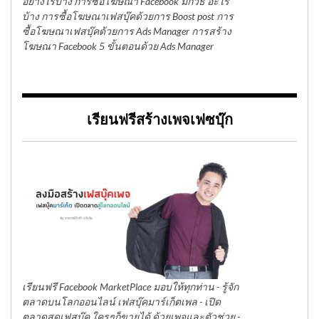
อย่างไรบ้าง การซื้อโฆษณา Facebook มีกี่วิธี อะไร
บ้าง การซื้อโฆษณาเฟสบุ๊คด้วยการ Boost post การ
ซื้อโฆษณาเฟสบุ๊คด้วยการ Ads Manager การสร้าง
โฆษณา Facebook 5 ขั้นตอนด้วย Ads Manager
เรียนฟรีสร้างเพจเฟซบุ๊ก
เรียนฟรี Facebook MarketPlace มอบให้ทุกท่าน - รู้จัก
ตลาดบนโลกออนไลน์ เฟสบุ๊คมาร์เก็ตเพล - เปิด
ตลาดสดเฟสบุ๊ค ใครๆก็ขายได้ ด้วยเพจและตัวช่วย -