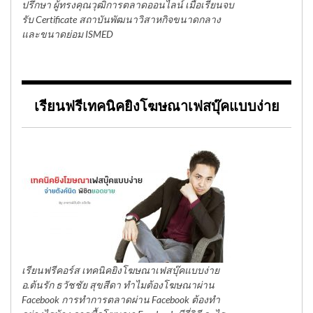
ปรึกษา ผู้ทรงคุณวุฒิการตลาดออนไลน์ เมื่อเรียนจบ
รับ Certificate สถาบันพัฒนาวิสาหกิจขนาดกลาง
และขนาดย่อม ISMED
เรียนฟรีเทคนิคยิงโฆษณาเฟสบุ๊คแบบง่าย
เรียนฟรีคอร์ส เทคนิคยิงโฆษณาเฟสบุ๊คแบบง่าย
อ.ต้นรัก ธวัชชัย สุขสีดา ทำไมต้องโฆษณาผ่าน
Facebook การทำการตลาดผ่าน Facebook ต้องทำ