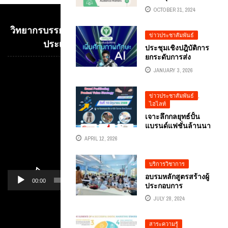
นิยม
OCTOBER 31, 2024
วิทยากรบรรยาย E-COMMERCE เพื่อการค้าระหว่าง
ข่าวประชาสัมพันธ์
ประเทศ อ.ดร.ต้นรัก ธวัชชัย สุขสีดา
ประชุมเชิงปฎิบัติการ
ยกระดับการส่ง
เสริมสุขภาพผู้สูงอายุ
JANUARY 3, 2026
ไทย สู่ยุคดิจิทัลด้วย
Video
พลัง AI ผู้ทรงคุณวุฒิ
Player
วิทยากรด้าน AI
ข่าวประชาสัมพันธ์
,
อ.ดร.ต้นรัก ธวัชชัย
ไฮไลท์
สุขสีดา
เจาะลึกกลยุทธ์ปั้น
แบรนด์แฟชั่นล้านนา
สู่สากล กับ อ.ดร.ต้น
APRIL 12, 2026
รัก ธวัชชัย สุขสีดา
หัวข้อการบรรยาย
BRAND
บริการวิชาการ
POSITIONING &
อบรมหลักสูตรสร้างผู้
PRODUCT VALUE
00:00
01:14
ประกอบการ
STRATEGY การ
อาชีวศึกษาด้วย
กำหนดจุดยืนแบรนด์
JULY 28, 2024
TIKTOK โดยอ.ดร.ต้น
การตั้งราคา และ
รัก ธวัชชัย สุขสีดา ณ
กลยุทธ์สร้างความ
หมวดหมู่
วิทยาลัยเทคนิคสระบุรี
สาระความรู้
แตกต่าง ...