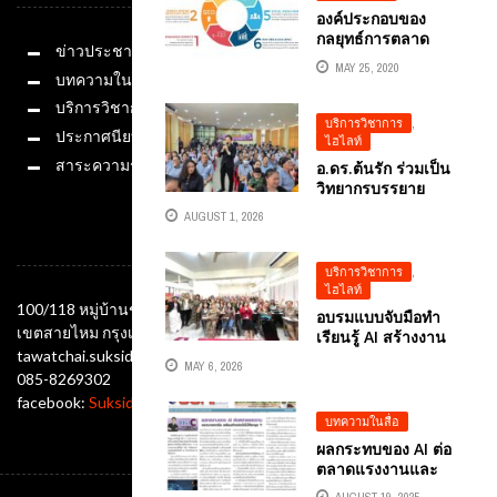
องค์ประกอบของ
กลยุทธ์การตลาด
ข่าวประชาสัมพันธ์
ดิจิทัล
MAY 25, 2020
DIGITALMARKETIN
บทความในสื่อ
G ที่ประสบความ
บริการวิชาการ
สำเร็จ
บริการวิชาการ
,
ประกาศนียบัตร
ไฮไลท์
สาระความรู้
อ.ดร.ต้นรัก ร่วมเป็น
วิทยากรบรรยาย
โครงการ TH-AI
AUGUST 1, 2026
PASSPORT เสริม
ช่องทางติดต่อ
ทักษะ AI และสร้าง
ความรู้เท่าทันภัย
บริการวิชาการ
,
ไซเบอร์ ให้เยาวชน-
ไฮไลท์
ประชาชน จ.นครพนม
100/118 หมู่บ้านชัยพฤกษ์ ซอยออเงิน แขวงออเงิน
อบรมแบบจับมือทำ
เขตสายไหม กรุงเทพมหานคร 10220
เรียนรู้ AI สร้างงาน
tawatchai.suksida@gmail.com
สร้างอาชีพ สู่ผลงาน
MAY 6, 2026
ระดับโปร” ปิดฉาก AI
085-8269302
MASTERCLASS รุ่น 2
facebook:
Suksida Tonrak Tawatchai
อย่างสง่างาม ณ
บทความในสื่อ
วิทยาลัยโปลีเทคนิค
ผลกระทบของ AI ต่อ
ระยอง โดยอ.ดร.ต้น
ตลาดแรงงานและ
รัก ...
อนาคตอาชีพ เตรียม