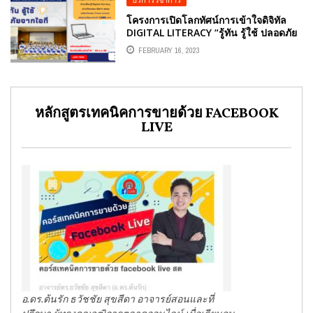
โครงการเปิดโลกทัศน์การเข้าใจดิจิทัล
DIGITAL LITERACY “รู้ทัน รู้ใช้ ปลอดภัย
จากไอที” สโมสรนักศึกษาวิทยาลัย
FEBRUARY 16, 2023
พยาบาลศาสตร์อัครราชกุมารี ราชวิทยา
ลัยจุฬาภรณ์
หลักสูตรเทคนิคการขายด้วย FACEBOOK
LIVE
อ.ดร.ต้นรัก ธวัชชัย สุขสีดา อาจารย์สอนและที่