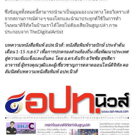
ซึ่งข้อมูลทั้งหมดนี้สามารถนำมาเป็นมุมมอง แนวทาง โดยวิเคราะห์
จากสถานการณ์ต่าง ๆ ของโลกและนำมาประยุกต์ใช้ในการทำ
โฆษณาดิจิทัลในบ้านเราได้โดยไม่ต้องเสียเงินสูญเปล่า ภาพ
ประกอบจาก TheDigitalArtist
บทความหนังสือพิมพ์ อปท.นิวส์ : หนังสือพิมพ์รายปักษ์ ประจำต้น
เดือน 1-15 ก.ย 67 เพื่อการปกครองส่วนท้องถิ่น เพื่อพัฒนาประเทศ
สู่ความเข้มแข็งและมั่นคง.
โดย อ.ดร.ต้นรัก ธวัชชัย สุขสีดา
อาจารย์ ผู้ทรงคุณวุฒิและผู้เชี่ยวชาญการตลาดออนไลน์ดิจิทัล คอ
ลัมนิสต์บทความหนังสือพิมพ์ อปท.นิวส์