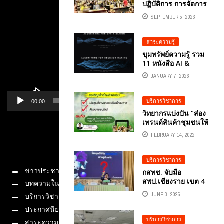
ปฏิบัติการ การจัดการ
Player
คอนเทนต์” กองทุน
SEPTEMBER 5, 2023
พัฒนาไฟฟ้า
สำนักงานคณะ
กรรมการกำกับกิจการ
สาระความรู้
พลังงาน (กกพ.)
ขุมทรัพย์ความรู้ รวม
กระทรวงพลังงาน
11 หนังสือ AI &
โดยอ.ดร.ต้นรัก ธวัช
MACHINE
ชัย สุขสีดา อาจารย์
JANUARY 7, 2026
LEARNING จาก MIT
และผู้เชี่ยวชาญการ
เรียนฟรี ไม่มีค่าใช้
ตลาดออนไลน์ดิจิทัล
จ่าย
บริการวิชาการ
00:00
01:14
วิทยากรแบ่งปัน “ส่อง
เทรนด์สินค้าชุมชนให้
รู้ ชูการขายให้ปังใน
FEBRUARY 14, 2022
หมวดหมู่
โลกออนไลน์” พลิก
วิกฤต สู่ชุมชน
อัจฉริยะออนไลน์ กรม
บริการวิชาการ
พัฒนาธุรกิจการค้า
ข่าวประชาสัมพันธ์
กสทช. จับมือ
กระทรวงพาณิชย์
สพป.เชียงราย เขต 4
บทความในสื่อ
โครงการ DIGITAL
อัปสกิล AI ให้บุคลากร
VILLAGE BY DBD
JUNE 3, 2025
บริการวิชาการ
การศึกษาภาคเหนือ
อ.ดร.ต้นรัก ธวัชชัย ...
โดย อ.ดร.ต้นรัก ธวัช
ประกาศนียบัตร
ชัย สุขสีดา ปรึกษา
บริการวิชาการ
สาระความรู้