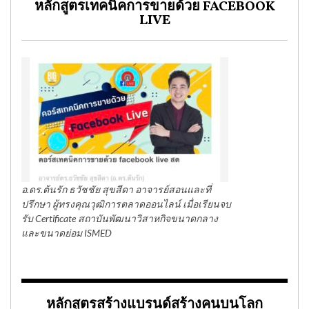
หลักสูตรเทคนิคการขายด้วย FACEBOOK
LIVE
อ.ดร.ต้นรัก ธวัชชัย สุขสีดา อาจารย์สอนและที่
ปรึกษา ผู้ทรงคุณวุฒิการตลาดออนไลน์ เมื่อเรียนจบ
รับ Certificate สถาบันพัฒนาวิสาหกิจขนาดกลาง
และขนาดย่อม ISMED
หลักสูตรสร้างแบรนด์สร้างคนบนโลก