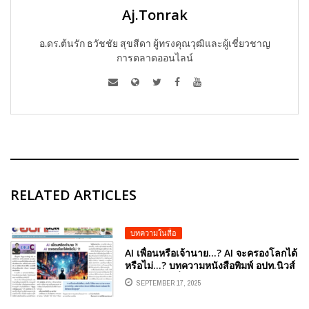
Aj.Tonrak
อ.ดร.ต้นรัก ธวัชชัย สุขสีดา ผู้ทรงคุณวุฒิและผู้เชี่ยวชาญ
การตลาดออนไลน์
RELATED ARTICLES
บทความในสื่อ
AI เพื่อนหรือเจ้านาย…? AI จะครองโลกได้
หรือไม่…? บทความหนังสือพิมพ์ อปท.นิวส์
รายปักษ์ วันที่ 16-30 กันยายน 2568 โดย
SEPTEMBER 17, 2025
คอลัมนีสต์ อ.ดร.ต้นรัก ธวัชชัย สุขสีดา ที่
ปรึกษาประจำคณะอนุกรรมการศึกษาการ