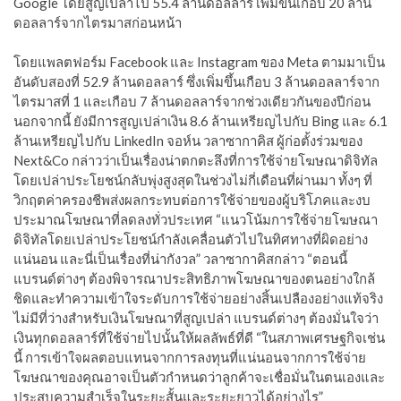
Google โดยสูญเปล่าไป 55.4 ล้านดอลลาร์ เพิ่มขึ้นเกือบ 20 ล้าน
ดอลลาร์จากไตรมาสก่อนหน้า
โดยแพลตฟอร์ม Facebook และ Instagram ของ Meta ตามมาเป็น
อันดับสองที่ 52.9 ล้านดอลลาร์ ซึ่งเพิ่มขึ้นเกือบ 3 ล้านดอลลาร์จาก
ไตรมาสที่ 1 และเกือบ 7 ล้านดอลลาร์จากช่วงเดียวกันของปีก่อน
นอกจากนี้ ยังมีการสูญเปล่าเงิน 8.6 ล้านเหรียญไปกับ Bing และ 6.1
ล้านเหรียญไปกับ LinkedIn จอห์น วลาซากาคิส ผู้ก่อตั้งร่วมของ
Next&Co กล่าวว่าเป็นเรื่องน่าตกตะลึงที่การใช้จ่ายโฆษณาดิจิทัล
โดยเปล่าประโยชน์กลับพุ่งสูงสุดในช่วงไม่กี่เดือนที่ผ่านมา ทั้งๆ ที่
วิกฤตค่าครองชีพส่งผลกระทบต่อการใช้จ่ายของผู้บริโภคและงบ
ประมาณโฆษณาที่ลดลงทั่วประเทศ “แนวโน้มการใช้จ่ายโฆษณา
ดิจิทัลโดยเปล่าประโยชน์กำลังเคลื่อนตัวไปในทิศทางที่ผิดอย่าง
แน่นอน และนี่เป็นเรื่องที่น่ากังวล” วลาซากาคิสกล่าว “ตอนนี้
แบรนด์ต่างๆ ต้องพิจารณาประสิทธิภาพโฆษณาของตนอย่างใกล้
ชิดและทำความเข้าใจระดับการใช้จ่ายอย่างสิ้นเปลืองอย่างแท้จริง
ไม่มีที่ว่างสำหรับเงินโฆษณาที่สูญเปล่า แบรนด์ต่างๆ ต้องมั่นใจว่า
เงินทุกดอลลาร์ที่ใช้จ่ายไปนั้นให้ผลลัพธ์ที่ดี “ในสภาพเศรษฐกิจเช่น
นี้ การเข้าใจผลตอบแทนจากการลงทุนที่แน่นอนจากการใช้จ่าย
โฆษณาของคุณอาจเป็นตัวกำหนดว่าลูกค้าจะเชื่อมั่นในตนเองและ
ประสบความสำเร็จในระยะสั้นและระยะยาวได้อย่างไร”