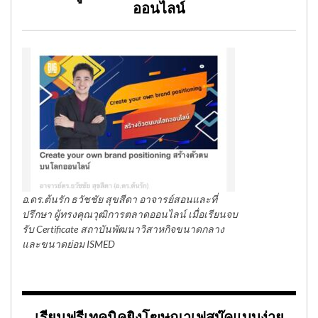
ออนไลน์
อ.ดร.ต้นรัก ธวัชชัย สุขสีดา อาจารย์สอนและที่
ปรึกษา ผู้ทรงคุณวุฒิการตลาดออนไลน์ เมื่อเรียนจบ
รับ Certificate สถาบันพัฒนาวิสาหกิจขนาดกลาง
และขนาดย่อม ISMED