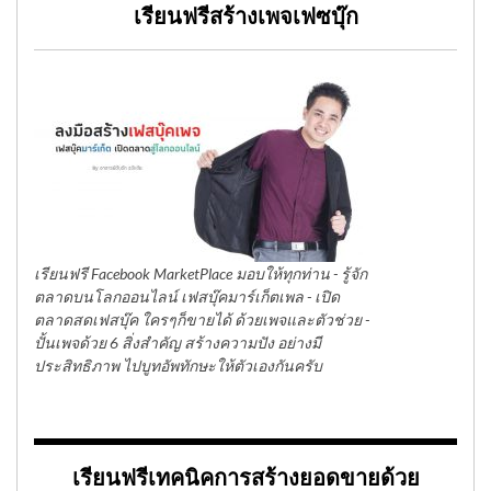
เรียนฟรีสร้างเพจเฟซบุ๊ก
เรียนฟรี Facebook MarketPlace มอบให้ทุกท่าน - รู้จัก
ตลาดบนโลกออนไลน์ เฟสบุ๊คมาร์เก็ตเพล - เปิด
ตลาดสดเฟสบุ๊ค ใครๆก็ขายได้ ด้วยเพจและตัวช่วย -
ปั้นเพจด้วย 6 สิ่งสำคัญ สร้างความปัง อย่างมี
ประสิทธิภาพ ไปบูทอัพทักษะให้ตัวเองกันครับ
เรียนฟรีเทคนิคการสร้างยอดขายด้วย