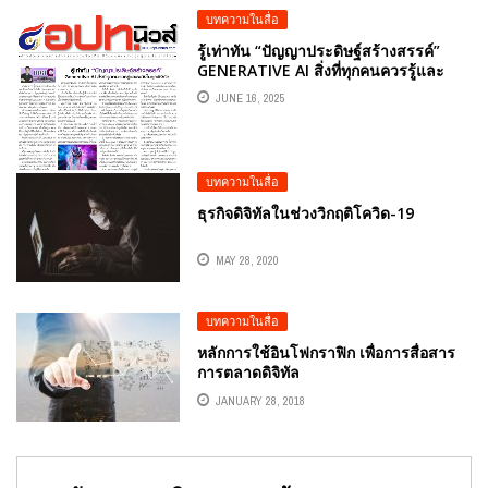
พัฒนาเทคโนโลยีและนวัตกรรมให้เท่าทัน
บทความในสื่อ
ต่อโลกดิจิทัลรัฐสภา
รู้เท่าทัน “ปัญญาประดิษฐ์สร้างสรรค์”
GENERATIVE AI สิ่งที่ทุกคนควรรู้และ
ระวังในยุคดิจิทัล บทความหนังสือพิมพ์
JUNE 16, 2025
อปท.นิวส์ รายปักษ์ วันที่ 16-30 มิถุนายน
2568 โดยคอลัมนีสต์ อ.ดร.ต้นรัก ธวัชชัย
สุขสีดา อาจารย์สอนด้านการตลาด
ออนไลน์ ผู้ทรงคุณวุฒิและผู้เชี่ยวชาญ
บทความในสื่อ
ด้านการตลาดออนไลน์
ธุรกิจดิจิทัลในช่วงวิกฤติโควิด-19
MAY 28, 2020
บทความในสื่อ
หลักการใช้อินโฟกราฟิก เพื่อการสื่อสาร
การตลาดดิจิทัล
JANUARY 28, 2018