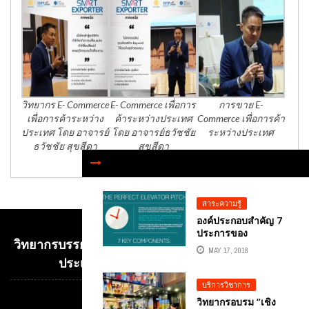
วิทยากร E- Commerce
E- Commerce เพื่อการ
การขาย E-
เพื่อการค้าระหว่าง
ค้าระหว่างประเทศ
Commerce เพื่อการค้า
ประเทศ โดย อาจารย์
โดย อาจารย์ธวัชชัย
ระหว่างประเทศ
ธวัชชัย สุขสีดา
สุขสีดา
สาระความรู้
องค์ประกอบสำคัญ 7
ประการของ
วิทยากรบรรยาย E-COMMERCE เพื่อการค้าระหว่าง
PERFECT ELEVATOR
MAY 17, 2018
PITCH การพูดโน้ม
ประเทศ อ.ดร.ต้นรัก ธวัชชัย สุขสีดา
น้าวใจในเวลาอันสั้น
บริการวิชาการ
วิทยากรอบรม “เชิง
Video