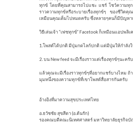
ทุกข์
โดยที่คุณสามารถไปแชะ
แชร์
โชว์ความทุกข
ราวความทุกข์หรือระบายเรื่องทุกข์ๆ
ของชีวิตคุณ
เหมือนคุณเต็มไปหมดครับ
ซึ่งหลายๆคนก็มีปัญหา
วิธีเล่นเจ้า
“
เฟซทุกข์
” Facetook
ก็เหมือนแอปพลิเคช
1.
โพสต์ได้ปกติ
มีปุ่มกดไลก์ปกติ
แต่มีปุ่มให้กำลังใ
2.
บน
New feed
จะมีเรื่องราวแต่เรื่องทุกข์ๆนะครับ
แล้วคุณจะมีเรื่องราวทุกข์ๆที่อยากแชร์บางไหม
ถ้
มุมหนึ่งของความทุกข์ที่เขาโพสต์สื่อสารกันครับ
อ้างอิงที่มาความสุขประเทศไทย
อ
.
ธวัชชัย
สุขสีดา
(
อ
.
ต้นรัก
)
รองคณบดีคณะนิเทศศาสตร์
มหาวิทยาลัยธุรกิจบั