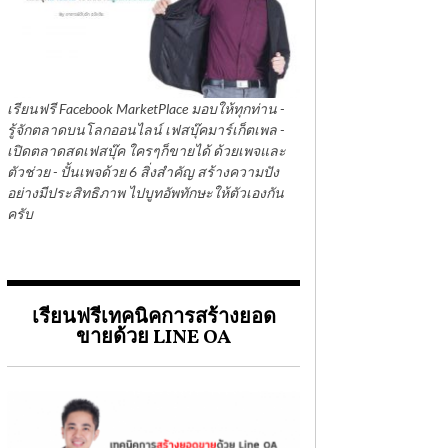
เรียนฟรี Facebook MarketPlace มอบให้ทุกท่าน -
รู้จักตลาดบนโลกออนไลน์ เฟสบุ๊คมาร์เก็ตเพล -
เปิดตลาดสดเฟสบุ๊ค ใครๆก็ขายได้ ด้วยเพจและ
ตัวช่วย - ปั้นเพจด้วย 6 สิ่งสำคัญ สร้างความปัง
อย่างมีประสิทธิภาพ ไปบูทอัพทักษะให้ตัวเองกัน
ครับ
เรียนฟรีเทคนิคการสร้างยอด
ขายด้วย LINE OA