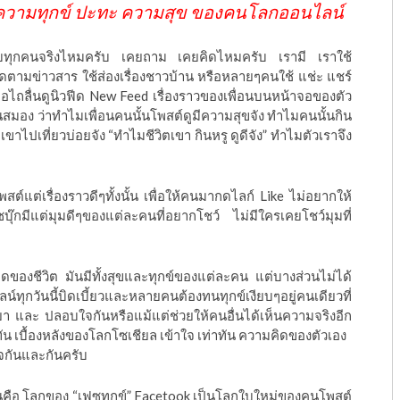
ook ความทุกข์ ปะทะ ความสุข ของคนโลกออนไลน์
แทบทุกคนจริงไหมครับ เคยถาม เคยคิดไหมครับ เรามี เราใช้
ดตามข่าวสาร ใช้ส่องเรื่องชาวบ้าน หรือหลายๆคนใช้ แช่ะ แชร์
มือไถลื่นดูนิวฟีด New Feed เรื่องราวของเพื่อนบนหน้าจอของตัว
สมอง ว่าทำไมเพื่อนคนนั้นโพสต์ดูมีความสุขจัง ทำไมคนนั้นกิน
าไปเที่ยวบ่อยจัง “ทำไมชีวิตเขา กินหรู ดูดีจัง” ทำไมตัวเราจึง
ต์แต่เรื่องราวดีๆทั้งนั้น
เพื่อให้คนมากดไลก์
Like
ไม่อยากให้
บุ๊กมีแต่มุมดีๆของแต่ละคนที่อยากโชว์
ไม่มีใครเคยโชว์มุมที่
มดของชีวิต
มันมีทั้งสุขและทุกข์ของแต่ละคน
แต่บางส่วนไม่ได้
ทุกวันนี้บิดเบี้ยวและหลายคนต้องทนทุกข์เงียบๆอยู่คนเดียวที่
ยา
และ
ปลอบใจกันหรือแม้แต่ช่วยให้คนอื่นได้เห็นความจริงอีก
ทัน
เบื้องหลังของโลกโซเชียล
เข้าใจ
เท่าทัน
ความคิดของตัวเอง
ใจกันและกันครับ
คือ
โลกของ
“
เฟซทุกข์
” Facetook
เป็นโลกใบใหม่ของคนโพสต์