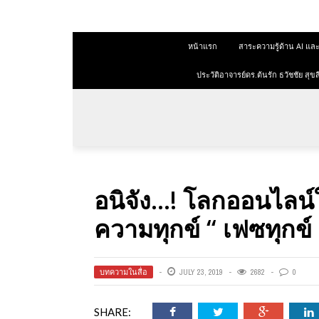
 สุขสีดา
หน้าแรก
สาระความรู้ด้าน AI 
ออนไลน์
ออนไลน์
ประวัติอาจารย์ดร.ต้นรัก ธวัชชัย ส
การตลาด
าการตลาด
ลาด
อนิจัง…! โลกออนไลน์ใ
ุณวุฒิ
ความทุกข์ “ เฟซทุก
 ช่องทาง
บทความในสื่อ
JULY 23, 2019
2682
0
 สุขสี
SHARE: