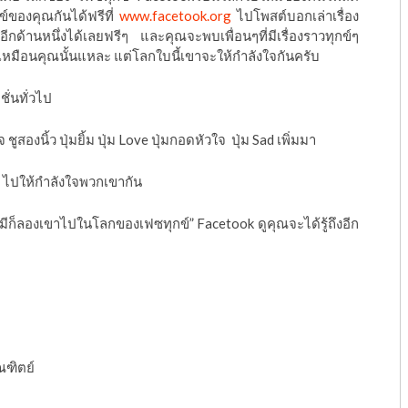
์ของคุณกันได้ฟรีที่
www.facetook.org
ไปโพสต์บอกเล่าเรื่อง
อีกด้านหนึ่งได้เลยฟรีๆ
และคุณจะพบเพื่อนๆที่มีเรื่องราวทุกข์ๆ
เหมือนคุณนั้นแหละ
แต่โลกใบนี้เขาจะให้กำลังใจกันครับ
ั่นทั่วไป
จ
ชูสองนิ้ว
ปุ่มยิ้ม
ปุ่ม
Love
ปุ่มกอดหัวใจ
ปุ่ม
Sad
เพิ่มมา
ไปให้กำลังใจพวกเขากัน
ามีก็ลองเขาไปในโลกของเฟซทุกข์
” Facetook
ดูคุณจะได้รู้ถึงอีก
ณฑิตย์