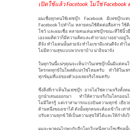
เปิดใช้แล้ว Facetook ไม่ใช่ Faceb
ีดา (อ.ดร.ต้นรัก)
ผมเชื่อทุกคนใช้เฟซบุ๊ก Facebook มีเฟซบุ๊ก
Facebook ไปทำไม หลายคนใช้ติดต่อสื่อสาร ใช้ติ
โชว์ และผมเชื่อ หลายคนเล่นเฟซบุ๊กขณะที่ใช้นิ้ว
เอง ผมคิดว่าก็มีความคิดและคำถามบางอย่างอยู่ใน
ดีจัง ทำไมคนนั้นสวยจัง ทำไมเขามีแฟนดีจัง ทำไมเข
ไม่มีความสุขแบบพวกเขาบ้าง น่าอิจฉาจัง
ในทุกวันนี้แน่ๆคุณจะเห็นว่าในเฟซบุ๊กนั้นมีแต่คนโพส
ใครกดทุกข์ในโพสต์แน่ๆใช่ไหมครับ
ทำให้ในเฟซ
ทุกข์มุมที่แย่ของตัวเองเลยจริงไหมครับ
ซึ่งสิ่งที่เราเห็นในเฟซบุ๊ก
อาจไม่ใช่ความจริงทั้งห
ถูกนำเสนอออกมา
ทำให้ความจริงในโลกออนไลน์
ไม่มีใครรู้
แต่เราสามารถแบ่งปันความทุกข์
เยียว
ด้านหนึ่งของเขาได้
ดังนั้นทุกคนจะต้องเข้าใจ
เท่า
ปรับความทุกข์
ให้เป็นความสุขให้ได้และให้กำลัง
ผมจะพาคุณไปพบกับอีกโลกใบหนึ่งทางโซเชียลนั้น