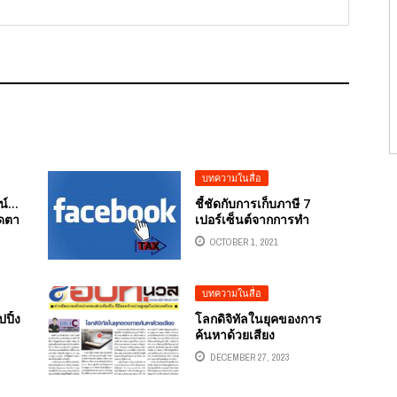
บทความในสื่อ
ลน์…
ชี้ชัดกับการเก็บภาษี 7
ิดตา
เปอร์เซ็นต์จากการทำ
ยุค
โฆษณา FACEBOOK
OCTOBER 1, 2021
บทความในสื่อ
ปิ้ง
โลกดิจิทัลในยุคของการ
ค้นหาด้วยเสียง
DECEMBER 27, 2023