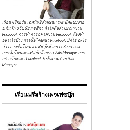
เรียนฟรีคอร์ส เทคนิคยิงโฆษณาเฟสบุ๊คแบบง่าย
อ.ต้นรัก ธวัชชัย สุขสีดา ทำไมต้องโฆษณาผ่าน
Facebook การทำการตลาดผ่าน Facebook ต้องทำ
อย่างไรบ้าง การซื้อโฆษณา Facebook มีกี่วิธี อะไร
บ้าง การซื้อโฆษณาเฟสบุ๊คด้วยการ Boost post
การซื้อโฆษณาเฟสบุ๊คด้วยการ Ads Manager การ
สร้างโฆษณา Facebook 5 ขั้นตอนด้วย Ads
Manager
เรียนฟรีสร้างเพจเฟซบุ๊ก