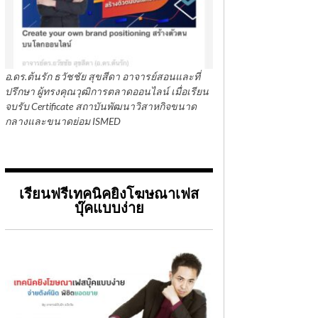
อ.ดร.ต้นรัก ธวัชชัย สุขสีดา อาจารย์สอนและที่
ปรึกษา ผู้ทรงคุณวุฒิการตลาดออนไลน์ เมื่อเรียน
จบรับ Certificate สถาบันพัฒนาวิสาหกิจขนาด
กลางและขนาดย่อม ISMED
เรียนฟรีเทคนิคยิงโฆษณาเฟส
บุ๊คแบบง่าย