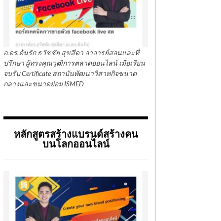
อ.ดร.ต้นรัก ธวัชชัย สุขสีดา อาจารย์สอนและที่
ปรึกษา ผู้ทรงคุณวุฒิการตลาดออนไลน์ เมื่อเรียน
จบรับ Certificate สถาบันพัฒนาวิสาหกิจขนาด
กลางและขนาดย่อม ISMED
หลักสูตรสร้างแบรนด์สร้างคน
บนโลกออนไลน์