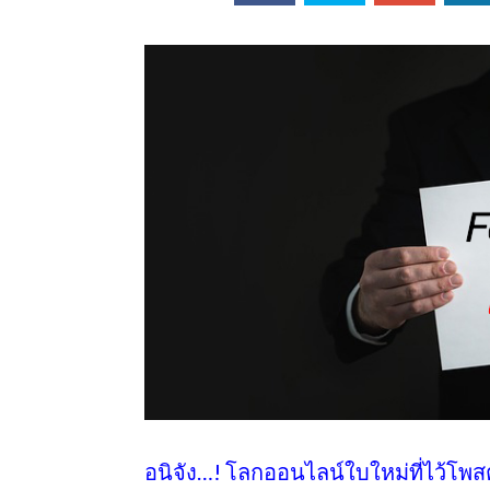
ออนไลน์
เชิญ
จารย์ต้นรัก ธวัช
ทศศาสตร์
ย์ต้นรัก ธวัชชัย
สตร์
อนิจัง…!
โลกออนไลน์ใบใหม่ที่ไว้โพส