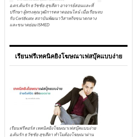
อ.ดร.ต้นรัก ธวัชชัย สุขสีดา อาจารย์สอนและที่
ปรึกษา ผู้ทรงคุณวุฒิการตลาดออนไลน์ เมื่อเรียนจบ
รับ Certificate สถาบันพัฒนาวิสาหกิจขนาดกลาง
และขนาดย่อม ISMED
เรียนฟรีเทคนิคยิงโฆษณาเฟสบุ๊คแบบง่าย
เรียนฟรีคอร์ส เทคนิคยิงโฆษณาเฟสบุ๊คแบบง่าย
อ.ต้นรัก ธวัชชัย สุขสีดา ทำไมต้องโฆษณาผ่าน