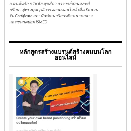
อ.ดร.ต้นรัก ธวัชชัย สุขสีดา อาจารย์สอนและที่
ปรึกษา ผู้ทรงคุณวุฒิการตลาดออนไลน์ เมื่อเรียนจบ
รับ Certificate สถาบันพัฒนาวิสาหกิจขนาดกลาง
และขนาดย่อม ISMED
หลักสูตรสร้างแบรนด์สร้างคนบนโลก
ออนไลน์