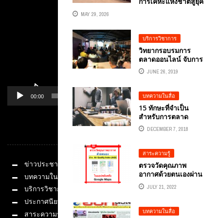
การเคหะแห่งชาติสู่ยุค
Player
ดิจิทัล: อ.ดร.ต้นรัก
MAY 29, 2026
ธวัชชัย สุขสีดา
ถ่ายทอดกลยุทธ์
MASTERING
บริการวิชาการ
GENERATIVE AI เพื่อ
วิทยากรอบรมการ
ประสิทธิภาพองค์กร
ตลาดออนไลน์ จับการ
ตลาดออนไลน์เฟซบุ๊ก
JUNE 26, 2019
ใส่สมองให้ร้องว้าว
บริษัท เจ เอส แอล
โกลบอล มีเดีย จํากัด
บทความในสื่อ
00:00
01:14
15 ทักษะที่จำเป็น
สำหรับการตลาด
ดิจิทัล ในปี 2019
DECEMBER 7, 2018
หมวดหมู่
สาระความรู้
ข่าวประชาสัมพันธ์
ตรวจวัดคุณภาพ
อากาศด้วยตนเองผ่าน
บทความในสื่อ
AIR QUALITY INDEX
JULY 21, 2022
บริการวิชาการ
(AQI) ในแอปพลิเคชัน
GOOGLE MAPS
ประกาศนียบัตร
บทความในสื่อ
สาระความรู้