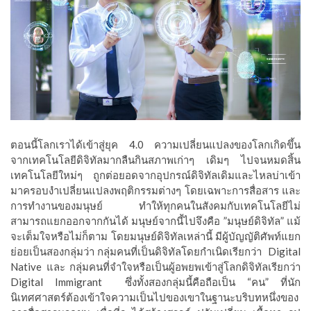
ตอนนี้โลกเราได้เข้าสู่ยุค 4.0 ความเปลี่ยนแปลงของโลกเกิดขึ้น
จากเทคโนโลยีดิจิทัลมากลืนกินสภาพเก่าๆ เดิมๆ ไปจนหมดสิ้น
เทคโนโลยีใหม่ๆ ถูกต่อยอดจากอุปกรณ์ดิจิทัลเดิมและไหลบ่าเข้า
มาครอบงำเปลี่ยนแปลงพฤติกรรมต่างๆ โดยเฉพาะการสื่อสาร และ
การทำงานของมนุษย์ ทำให้ทุกคนในสังคมกับเทคโนโลยีไม่
สามารถแยกออกจากกันได้ มนุษย์จากนี้ไปจึงคือ ”มนุษย์ดิจิทัล” แม้
จะเต็มใจหรือไม่ก็ตาม โดยมนุษย์ดิจิทัลเหล่านี้ มีผู้บัญญัติศัพท์แยก
ย่อยเป็นสองกลุ่มว่า กลุ่มคนที่เป็นดิจิทัลโดยกำเนิดเรียกว่า
Digital
Native และ กลุ่มคนที่จำใจหรือเป็นผู้อพยพเข้าสู่โลกดิจิทัลเรียกว่า
Digital Immigrant
ซึ่งทั้งสองกลุ่มนี้คือถือเป็น “คน” ที่นัก
นิเทศศาสตร์ต้องเข้าใจความเป็นไปของเขาในฐานะบริบทหนึ่งของ