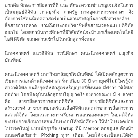
มากคือ ทักษะการสื่อสารที่ดี และ ทักษะความชำนาญเจนจัดในการ
เป็นมนุษย์ดิจิทัล ภาคธุรกิจ ภาครัฐ ภาคอุตสาหกรรมต่างๆ จึง
ต้องการใช้คนนิเทศศาสตร์มาเป็นส่วนสำคัญในการสื่อสารองค์กร
สื่อสารการตลาด รวมถึงประกอบวิชาชีพสื่อสารมวลชนแบบดิจิทัล
ออกไป โดยสถาบันการศึกษาที่มีวิสัยทัศน์จะนำเอาเรื่องเทคโนโลยี
ไอที ดิจิทัล ผสมผสานเข้าไปในหลักสูตรทั้งหมด
นิเทศศาสตร์ แนวดิจิทัล กรณีศึกษา คณะนิเทศศาสตร์ ม.ธุรกิจ
บัณฑิตย์
คณะนิเทศศาสตร์ มหาวิทยาลัยธุรกิจบัณฑิตย์ ได้เปิดหลักสูตรการ
เรียนการสอนด้านนิเทศศาสตร์มาเกือบ 30 ปี จากยุคที่ไม่มีใครรู้จัก
คำว่าดิจิทัล จนถึงยุคที่หลักสูตรหริญญาตรีทั้งหมด มีคำว่า “ดิจิทัล”
ต่อท้าย โดยปัจจุบันหลักสูตรปริญญาตรีของทางคณะฯ มี 4 สาขา
คือ สาขาสื่อสารการตลาดดิจิทัล
สาขาสื่อดิจิทัลและการ
สร้างสรรค์
สาขาภาพยนตร์และสื่อดิจิทัล และ สาขาการสื่อสารการ
แสดงดิจิทัล โดยแนวทางการเรียนการสอนของคณะฯ ในยุคดิจิทัล
จะปรับการเรียนการสอนเป็นระบบโค้ชนักศึกษา ให้ทำโปรเจคย่อย
โปรเจคใหญ่ แบบนักธุรกิจ startup ที่มี Mentor คอยดูแล ต้องนำ
เสนอหรือเรียกว่า Pitching ทุกๆ เดือน โดยโค้ชจะเป็นคนให้คำ