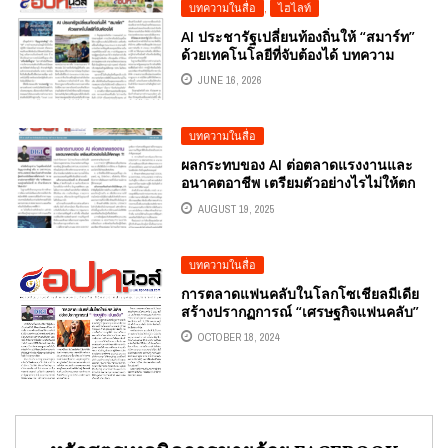
บทความในสื่อ
,
ไฮไลท์
AI ประชารัฐเปลี่ยนท้องถิ่นให้ “สมาร์ท”
ด้วยเทคโนโลยีที่จับต้องได้ บทความ
ประจำปลายเดือน 16-30 มิถุนายน
JUNE 16, 2026
2569โดยคอลัมนีสต์ อ.ดร.ต้นรัก ธวัชชัย
สุขสีดา วิทยากรและอาจารย์สอนผู้
เชี่ยวชาญด้านปัญญาประดิษฐ์ AI และ
บทความในสื่อ
อีคอมเมิร์ซ การตลาดออนไลน์
ผลกระทบของ AI ต่อตลาดแรงงานและ
อนาคตอาชีพ เตรียมตัวอย่างไรไม่ให้ตก
ยุค…? บทความหนังสือพิมพ์ อปท.นิวส์ ราย
AUGUST 19, 2025
ปักษ์ วันที่ 16-31 สิงหาคม 2568 โดยคอ
ลัมนีสต์ อ.ดร.ต้นรัก ธวัชชัย สุขสีดา ที่
ปรึกษาประจำคณะอนุกรรมการศึกษาการ
บทความในสื่อ
พัฒนาเทคโนโลยีและนวัตกรรมให้เท่าทัน
ต่อโลกดิจิทัลรัฐสภา
การตลาดแฟนคลับในโลกโซเชียลมีเดีย
สร้างปรากฏการณ์ “เศรษฐกิจแฟนคลับ”
OCTOBER 18, 2024