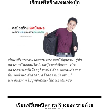
เรียนฟรีสร้างเพจเฟซบุ๊ก
เรียนฟรี Facebook MarketPlace มอบให้ทุกท่าน - รู้จัก
ตลาดบนโลกออนไลน์ เฟสบุ๊คมาร์เก็ตเพล - เปิด
ตลาดสดเฟสบุ๊ค ใครๆก็ขายได้ ด้วยเพจและตัวช่วย -
ปั้นเพจด้วย 6 สิ่งสำคัญ สร้างความปัง อย่างมี
ประสิทธิภาพ ไปบูทอัพทักษะให้ตัวเองกันครับ
เรียนฟรีเทคนิคการสร้างยอดขายด้วย