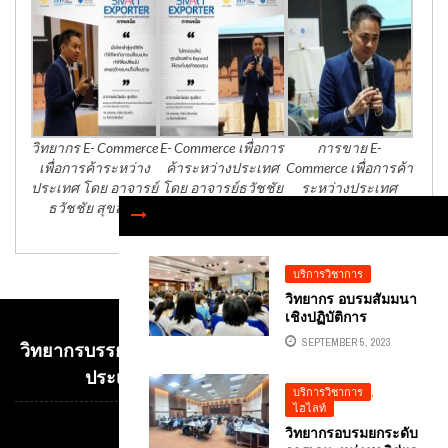
วิทยากร E- Commerce
E- Commerce เพื่อการ
การขาย E-
เพื่อการค้าระหว่าง
ค้าระหว่างประเทศ
Commerce เพื่อการค้า
ประเทศ โดย อาจารย์
โดย อาจารย์ธวัชชัย
ระหว่างประเทศ
ธวัชชัย สุขสีดา
สุขสีดา
บริการวิชาการ
วิทยากร อบรมสัมมนา
เชิงปฏิบัติการ
”นวัตกรรมทางการ
SEPTEMBER 5, 2023
วิทยากรบรรยาย E-COMMERCE เพื่อการค้าระหว่าง
ตลาดด้วยนวัตกรยุค
ดิจิทัล” คณะ
ประเทศ อ.ดร.ต้นรัก ธวัชชัย สุขสีดา
บริหารธุรกิจ
บริการวิชาการ
,
มหาวิทยาลัย
ไฮไลท์
เทคโนโลยีราชมงคล
วิทยากรอบรมยกระดับ
Video
พระนคร