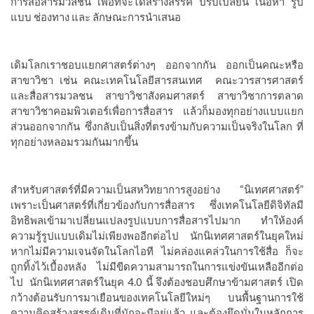
การสื่อสารมวลชน เพื่อที่จะได้สร้างสรรค์ ปรับเปลี่ยน เนื้อหา รูป
แบบ ช่องทาง และ ลักษณะการนำเสนอ
เดิมโลกเราชอบแยกศาสตร์ต่างๆ ออกจากกัน ออกเป็นคณะหรือ
สาขาวิชา เช่น คณะเทคโนโลยีสารสนเทศ
คณะวารสารศาสตร์
และสื่อสารมวลชน สาขาวิชาสังคมศาสตร์ สาขาวิชาการตลาด
สาขาวิชาคอมพิวเตอร์เพื่อการสื่อสาร
แล้วก็มองทุกอย่างแบบแยก
ส่วนออกจากกัน ซึ่งกลับเป็นสิ่งที่ตรงข้ามกับความเป็นจริงในโลก ที่
ทุกอย่างหลอมรวมกันมากขึ้น
สำหรับศาสตร์ที่มีความเป็นสหวิทยาการสูงอย่าง “นิเทศศาสตร์”
เพราะเป็นศาสตร์ที่เกี่ยวข้องกับการสื่อสาร ซึ่งเทคโนโลยีดิจิทัลมี
อิทธิพลเข้ามาเปลี่ยนแปลงรูปแบบการสื่อสารไปมาก ทำให้องค์
ความรู้รูปแบบเดิมไม่เพียงพออีกต่อไป นักนิเทศศาสตร์ในยุคใหม่
หากไม่มีความเจนจัดในโลกไอที ไม่คล่องแคล่วในการใช้สื่อ ก็จะ
ถูกทิ้งไว้เบื้องหลัง ไม่มีขีดความสามารถในการแข่งขันเหลืออีกต่อ
ไป
นักนิเทศศาสตร์ในยุค 4.0 นี้ จึงต้องชอบศึกษาข้ามศาสตร์ เปิด
กว้างต้อนรับการมาเยือนของเทคโนโลยีใหม่ๆ บนพื้นฐานการใช้
ความคิดสร้างสรรค์เดิมที่มักจะมีอยู่แล้ว
และต้องยึดมั่นในหลักการ