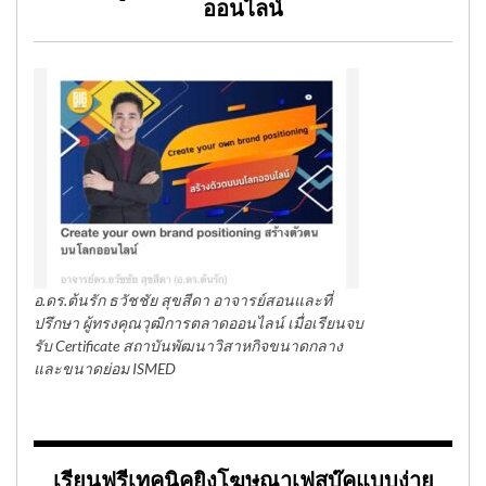
ออนไลน์
อ.ดร.ต้นรัก ธวัชชัย สุขสีดา อาจารย์สอนและที่
ปรึกษา ผู้ทรงคุณวุฒิการตลาดออนไลน์ เมื่อเรียนจบ
รับ Certificate สถาบันพัฒนาวิสาหกิจขนาดกลาง
และขนาดย่อม ISMED
เรียนฟรีเทคนิคยิงโฆษณาเฟสบุ๊คแบบง่าย