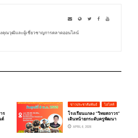
ู้ทรงคุณวุฒิและผู้เชี่ยวชาญการตลาดออนไลน์
ข่าวประชาสัมพันธ์
,
ไฮไลท์
การ
โรงเรียนแกลง “วิทยสถาวร”
ต์
เดินหน้ายกระดับครูพัฒนา
ต้น
ความเป็นเลิศด้านนวัตกรรม
APRIL 6, 2026
ในการจัดการเรียนการสอน
จัดอบรมโครงการอบรมเชิง