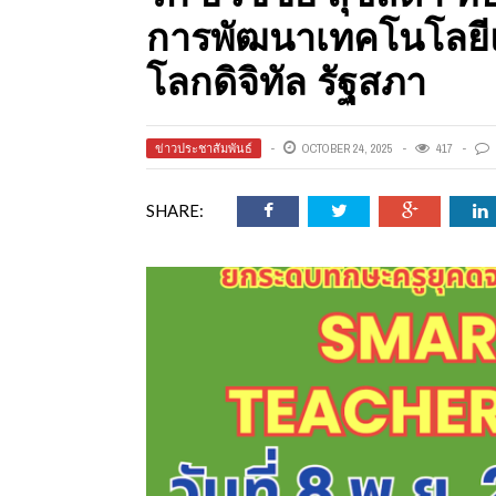
ออนไลน์
การพัฒนาเทคโนโลยีแ
โลกดิจิทัล รัฐสภา
เชิญ
ข่าวประชาสัมพันธ์
OCTOBER 24, 2025
417
SHARE:
จารย์ต้นรัก ธวัช
ทศศาสตร์
ย์ต้นรัก ธวัชชัย
สตร์