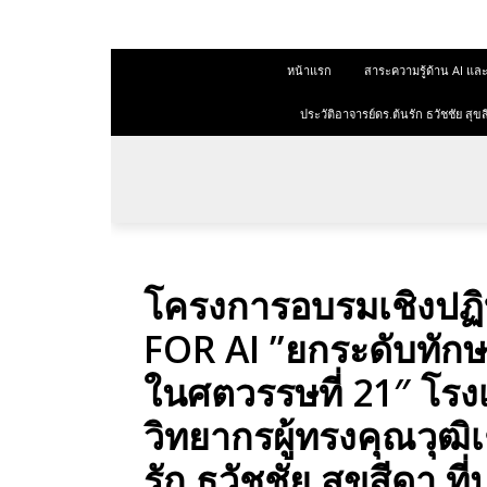
 สุขสีดา
หน้าแรก
สาระความรู้ด้าน AI 
ออนไลน์
ออนไลน์
ประวัติอาจารย์ดร.ต้นรัก ธวัชชัย ส
การตลาด
าการตลาด
ลาด
โครงการอบรมเชิงปฏ
ุณวุฒิ
FOR AI ”ยกระดับทักษะค
 ช่องทาง
ในศตวรรษที่ 21″ โรง
วิทยากรผู้ทรงคุณวุฒิ
 สุขสี
รัก ธวัชชัย สุขสีดา ท