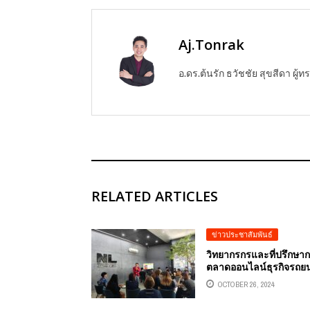
Aj.Tonrak
อ.ดร.ต้นรัก ธวัชชัย สุขสีดา ผ
RELATED ARTICLES
ข่าวประชาสัมพันธ์
วิทยากรกรและที่ปรึกษา
ตลาดออนไลน์ธุรกิจรถยน
มือสอง USED CAR อ.ดร.
OCTOBER 26, 2024
รัก ธวัชชัย สุขสีดา ผู้ทรง
คุณวุฒิด้านการตลาด