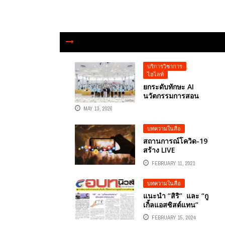
บริการวิชาการ
,
ไฮไลท์
ยกระดับทักษะ AI
นวัตกรรมการสอน
สำหรับครู โรงเรียน
MAY 13, 2026
ศรีราชาสู่ SMART
TEACHER พลิกโฉม
บทความในสื่อ
ห้องเรียนด้วยพลัง AI
นวัตกรรมสื่อการสอน
สถานการณ์โควิด-19
แห่งอนาคต โดย
สร้าง LIVE
วิทยากร อ.ดร.ต้นรัก
STREAMING ช่วย
FEBRUARY 11, 2021
ธวัชชัย สุขสีดา
พวกเราได้
วิทยากร GOOGLE ...
บทความในสื่อ
แนะนำ “สิริ” และ “กู
เกิ้ลแอสซิสต์แทน”
เพื่อนคู่คิด ชิวิตออน
FEBRUARY 15, 2024
ไลน์