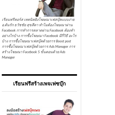
เรียนฟรีคอร์ส เทคนิคยิงโฆษณาเฟสบุ๊คแบบง่าย
อ.ต้นรัก ธวัชชัย สุขสีดา ทำไมต้องโฆษณาผ่าน
Facebook การทำการตลาดผ่าน Facebook ต้องทำ
อย่างไรบ้าง การซื้อโฆษณา Facebook มีกี่วิธี อะไร
บ้าง การซื้อโฆษณาเฟสบุ๊คด้วยการ Boost post
การซื้อโฆษณาเฟสบุ๊คด้วยการ Ads Manager การ
สร้างโฆษณา Facebook 5 ขั้นตอนด้วย Ads
Manager
เรียนฟรีสร้างเพจเฟซบุ๊ก