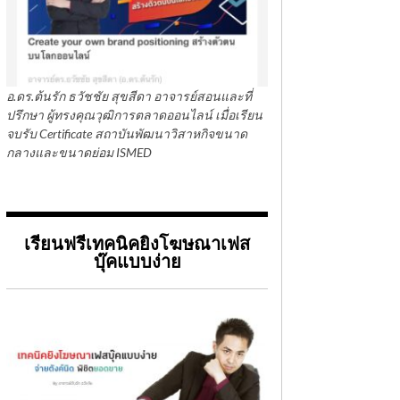
อ.ดร.ต้นรัก ธวัชชัย สุขสีดา อาจารย์สอนและที่
ปรึกษา ผู้ทรงคุณวุฒิการตลาดออนไลน์ เมื่อเรียน
จบรับ Certificate สถาบันพัฒนาวิสาหกิจขนาด
กลางและขนาดย่อม ISMED
เรียนฟรีเทคนิคยิงโฆษณาเฟส
บุ๊คแบบง่าย