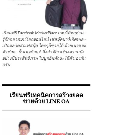
เรียนฟรี Facebook MarketPlace มอบให้ทุกท่าน -
รู้จักตลาดบนโลกออนไลน์ เฟสบุ๊คมาร์เก็ตเพล -
เปิดตลาดสดเฟสบุ๊ค ใครๆก็ขายได้ ด้วยเพจและ
ตัวช่วย - ปั้นเพจด้วย 6 สิ่งสำคัญ สร้างความปัง
อย่างมีประสิทธิภาพ ไปบูทอัพทักษะให้ตัวเองกัน
ครับ
เรียนฟรีเทคนิคการสร้างยอด
ขายด้วย LINE OA