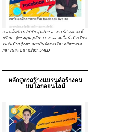
อ.ดร.ต้นรัก ธวัชชัย สุขสีดา อาจารย์สอนและที่
ปรึกษา ผู้ทรงคุณวุฒิการตลาดออนไลน์ เมื่อเรียน
จบรับ Certificate สถาบันพัฒนาวิสาหกิจขนาด
กลางและขนาดย่อม ISMED
หลักสูตรสร้างแบรนด์สร้างคน
บนโลกออนไลน์