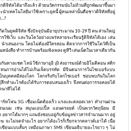
กดิจิทัลได้มาถึงแล้ว ด้วยนวัตกรรมนับไม่ถ้วนที่ถูกพัฒนาขึ้นมา
ทคโนโลยีมาใช้เพราะยุคนี้ ผู้คนเหล่านั้นคือชาวดิจิทัลที่อยู่
คร…?
่เกิดในยุคดิจิทัล ซึ่งปัจจุบันมีอายุประมาณ 10-29 ปี คน ส่วนใหญ่
ีการใช้เว็บ และวินโดว์อย่างแพร่หลายจะเรียนรู้ดิจิทัลได้เอง เล่น
กส์ นำเสนองาน โดยไม่ต้องมีใครสอน ติดจากการใช้วินโดว์ที่เป็น
หนังสือ ทำการบ้านพร้อมฟังเพลง ดูทีวี เล่นเน็ตในเวลาเดียวกัน
ุยกันทางแชต ไลน์ ใช้ภาษาอุอิ งุงิ ส่งอารมณ์ด้วยอิโมติคอน สติก
 ทนการอ่านได้ไม่เกินเจ็ดบรรทัด มีจินตนาการในไซเบอร์แบบ
 เป็นบุคคลมีสองโลก โลกจริงกับโลกไซเบอร์ ชอบพบกันในโลก
ความรู้สึกทำอะไรต้องได้รับการตอบสนองเร็ว จึงทนต่อการรอคอยได้
ดนาทีไม่ได้
าร์ทโฟน 5G เชื่อมเน็ตต้องเร็ว แรงและตลอดเวลา ทำงานผ่าน
นเนม เช่น สมุนแอบเปิ้ล แอนดรอยด์ เป็นพวกวัตถุนิยม มี
ออก อยากได้มากๆ แถมยังชอบอยู่กับข้อมูลข่าวสารจำนวนมาก อยู่
เมฆ จะไม่จดจำอะไร อยากได้อะไรก็เรียกจากคลาวด์เอาได้ เนื่อ
ว เขียนแบบสั้นๆ เหมือนภาษา SMS เขียนอธิบายอะไรยาว ๆ ไม่