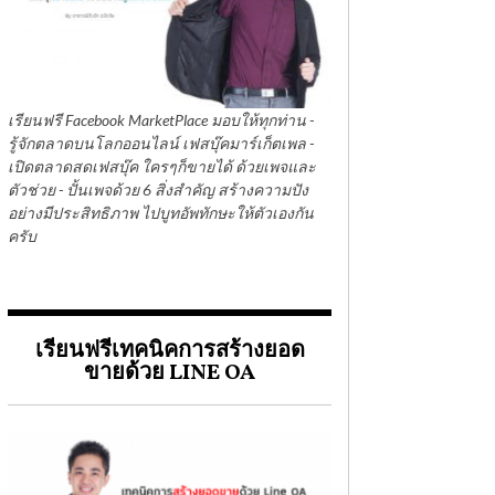
เรียนฟรี Facebook MarketPlace มอบให้ทุกท่าน -
รู้จักตลาดบนโลกออนไลน์ เฟสบุ๊คมาร์เก็ตเพล -
เปิดตลาดสดเฟสบุ๊ค ใครๆก็ขายได้ ด้วยเพจและ
ตัวช่วย - ปั้นเพจด้วย 6 สิ่งสำคัญ สร้างความปัง
อย่างมีประสิทธิภาพ ไปบูทอัพทักษะให้ตัวเองกัน
ครับ
เรียนฟรีเทคนิคการสร้างยอด
ขายด้วย LINE OA