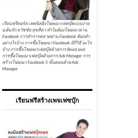
เรียนฟรีคอร์ส เทคนิคยิงโฆษณาเฟสบุ๊คแบบง่าย
อ.ต้นรัก ธวัชชัย สุขสีดา ทำไมต้องโฆษณาผ่าน
Facebook การทำการตลาดผ่าน Facebook ต้องทำ
อย่างไรบ้าง การซื้อโฆษณา Facebook มีกี่วิธี อะไร
บ้าง การซื้อโฆษณาเฟสบุ๊คด้วยการ Boost post
การซื้อโฆษณาเฟสบุ๊คด้วยการ Ads Manager การ
สร้างโฆษณา Facebook 5 ขั้นตอนด้วย Ads
Manager
เรียนฟรีสร้างเพจเฟซบุ๊ก