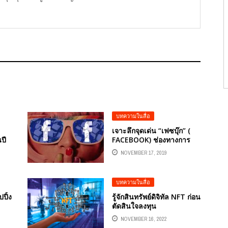
บทความในสื่อ
เจาะลึกจุดเด่น “เฟซบุ๊ก” (
ปี
FACEBOOK) ช่องทางการ
ัญ
ตลาดออนไลน์ที่ทรงพลัง
NOVEMBER 17, 2019
บทความในสื่อ
ปิ้ง
รู้จักสินทรัพย์ดิจิทัล NFT ก่อน
ตัดสินใจลงทุน
NOVEMBER 16, 2022