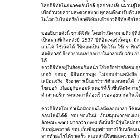
ีดา (อ.ดร.ต้นรัก)
โลกดิจิทัลในอนาคตอันใกล้ ยุคการเปลี่ยนผ่านสู่โล
เพื่ออำนวยความสะดวกสบาย ทุกคนต้องปรับตัวและนำเ
ในโลกใบใหม่หรือโลกดิจิทัล แลัวชาวดิจิทัล คือใ
ขออธิบายดังนี้ ชาวดิจิทัล โดยกำเนิด หมายถึง ผู้ที
เป็นกลุ่มที่เกิดหลังปี 2537 ปีที่อินเทอร์เน็ตบูม ม
เกมได้ ใช้เน็ตได้ ใช้คอมเป็น ใช้เวิร์ด ใช้กราฟิ
มัลติทาสก์ จึงทำงานหลายอย่างในเวลาเดียวกัน อ่าน
ได้
ชาวดิจิทัลอยู่ในสังคมก้มหน้า ใช้เครือข่ายสังคม ค
เกอร์ ชอบดู มีจินตภาพสูง ไม่ชอบอ่านหนังสือ
เสมือนจริง จึงอวตารเป็นอาร์วาร์ต้าแทนตนได้
ไซเบอร์ เมื่ออยู่กับคอมพิวเตอร์ที่เร็วขึ้นจึงมี
ต่ำ งานบริการคนเหล่านี้ต้องเร็ว รอคอยนานเกินเจ็
ชาวดิจิทัลโดยกำเนิดมักออนไลน์ตลอดเวลา ใช้สม
ออนไลน์ได้ดี ชอบของใหม่ เป็นสมุนพวกของแบร
ลักษณะ want มากกว่า need ดังนั้นถ้ามีรุ่นใหม่
กับกลุ่มคลาวด์ ชอบเก็บข้อมูลข่าวสารไว้บนก้อน
จากทำอะไรได้รวดเร็ว คนเหล่านี้จึงชอบความเร็