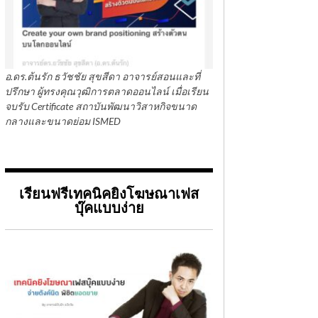
อ.ดร.ต้นรัก ธวัชชัย สุขสีดา อาจารย์สอนและที่
ปรึกษา ผู้ทรงคุณวุฒิการตลาดออนไลน์ เมื่อเรียน
จบรับ Certificate สถาบันพัฒนาวิสาหกิจขนาด
กลางและขนาดย่อม ISMED
เรียนฟรีเทคนิคยิงโฆษณาเฟส
บุ๊คแบบง่าย