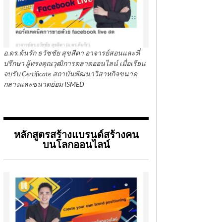
อ.ดร.ต้นรัก ธวัชชัย สุขสีดา อาจารย์สอนและที่
ปรึกษา ผู้ทรงคุณวุฒิการตลาดออนไลน์ เมื่อเรียน
จบรับ Certificate สถาบันพัฒนาวิสาหกิจขนาด
กลางและขนาดย่อม ISMED
หลักสูตรสร้างแบรนด์สร้างคน
บนโลกออนไลน์