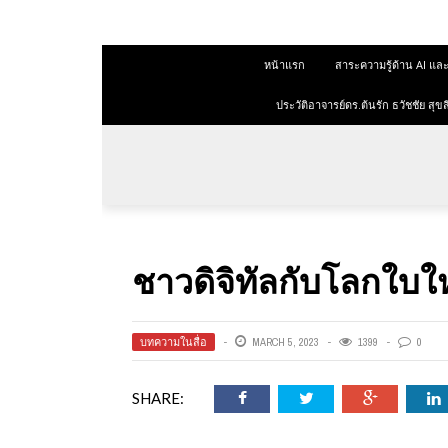
 สุขสีดา
หน้าแรก
สาระความรู้ด้าน AI 
ออนไลน์
ออนไลน์
ประวัติอาจารย์ดร.ต้นรัก ธวัชชัย ส
การตลาด
าการตลาด
ลาด
ชาวดิจิทัลกับโลกใบใหม
ุณวุฒิ
 ช่องทาง
บทความในสื่อ
MARCH 5, 2023
1399
0
SHARE:
 สุขสี