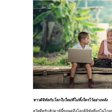
ออนไลน์
เชิญ
จารย์ต้นรัก ธวัช
ทศศาสตร์
ย์ต้นรัก ธวัชชัย
ชาวดิจิทัลกับโลกใบใหม่ที่ไม่ทิ้งใครไว้อย่างหลัง
สตร์
สวัสดีครับสัปดาห์นี้ขอพูดถึงโลกดิจิทัลที่อยู่