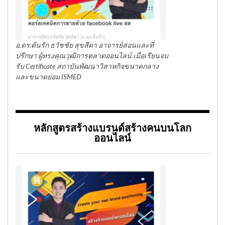
อ.ดร.ต้นรัก ธวัชชัย สุขสีดา อาจารย์สอนและที่
ปรึกษา ผู้ทรงคุณวุฒิการตลาดออนไลน์ เมื่อเรียนจบ
รับ Certificate สถาบันพัฒนาวิสาหกิจขนาดกลาง
และขนาดย่อม ISMED
หลักสูตรสร้างแบรนด์สร้างคนบนโลก
ออนไลน์