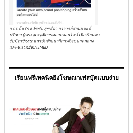
อ.ดร.ต้นรัก ธวัชชัย สุขสีดา อาจารย์สอนและที่
ปรึกษา ผู้ทรงคุณวุฒิการตลาดออนไลน์ เมื่อเรียนจบ
รับ Certificate สถาบันพัฒนาวิสาหกิจขนาดกลาง
และขนาดย่อม ISMED
เรียนฟรีเทคนิคยิงโฆษณาเฟสบุ๊คแบบง่าย