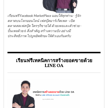
เรียนฟรี Facebook MarketPlace มอบให้ทุกท่าน - รู้จัก
ตลาดบนโลกออนไลน์ เฟสบุ๊คมาร์เก็ตเพล - เปิด
ตลาดสดเฟสบุ๊ค ใครๆก็ขายได้ ด้วยเพจและตัวช่วย -
ปั้นเพจด้วย 6 สิ่งสำคัญ สร้างความปัง อย่างมี
ประสิทธิภาพ ไปบูทอัพทักษะให้ตัวเองกันครับ
เรียนฟรีเทคนิคการสร้างยอดขายด้วย
LINE OA