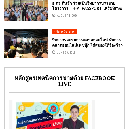
อ.ดร.ต้นรัก ร่วมเป็นวิทยากรบรรยาย
โครงการ TH-AI PASSPORT เสริมทักษะ
AI และสร้างความรู้เท่าทันภัยไซเบอร์ ให้
AUGUST 1, 2026
เยาวชน-ประชาชน จ.นครพนม
บริการวิชาการ
วิทยากรอบรมการตลาดออนไลน์ จับการ
ตลาดออนไลน์เฟซบุ๊ก ใส่สมองให้ร้องว้าว
บริษัท เจ เอส แอล โกลบอล มีเดีย จํากัด
JUNE 26, 2019
หลักสูตรเทคนิคการขายด้วย FACEBOOK
LIVE