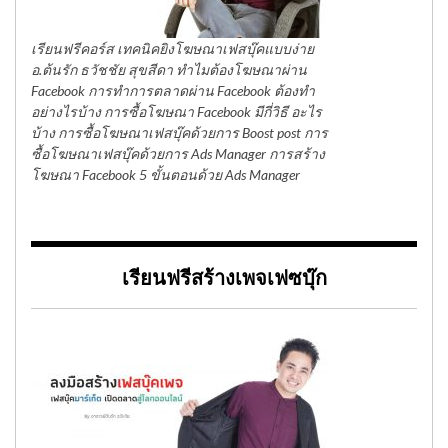
เรียนฟรีคอร์ส เทคนิคยิงโฆษณาเฟสบุ๊คแบบง่าย
อ.ต้นรัก ธวัชชัย สุขสีดา ทำไมต้องโฆษณาผ่าน
Facebook การทำการตลาดผ่าน Facebook ต้องทำ
อย่างไรบ้าง การซื้อโฆษณา Facebook มีกี่วิธี อะไร
บ้าง การซื้อโฆษณาเฟสบุ๊คด้วยการ Boost post การ
ซื้อโฆษณาเฟสบุ๊คด้วยการ Ads Manager การสร้าง
โฆษณา Facebook 5 ขั้นตอนด้วย Ads Manager
เรียนฟรีสร้างเพจเฟซบุ๊ก