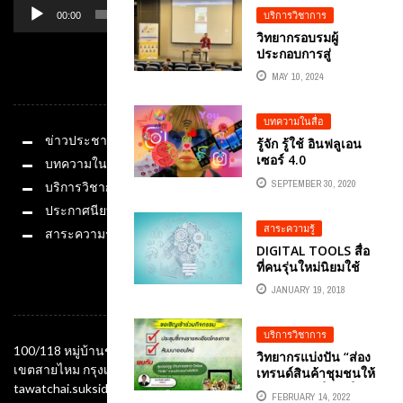
รัฐสภา
กับวิทยากรด้านปัญญา
บริการวิชาการ
00:00
01:14
ประดิษฐ์ AI อ.ดร.ต้น
วิทยากรอบรมผู้
รัก ธวัชชัย สุขสีดา
ประกอบการสู่
วิทยาผู้ทรงคุณวุฒิ
เศรษฐกิจกระแสใหม่
ด้านปัญญาประดิษฐ์
MAY 10, 2024
หมวดหมู่
UPSKILL &
AI ที่มากด้วยความรู้
RESKILL อ.ดร.ต้นรัก
ความสามารถและ
ธวัชชัย สุขสีดา
บทความในสื่อ
ประสบการณ์จริงที่มี
วิทยากรด้านการ
ข่าวประชาสัมพันธ์
ใบ ...
รู้จัก รู้ใช้ อินฟลูเอน
ตลาดออนไลน์ และ
เซอร์ 4.0
บทความในสื่อ
ผู้ทรงคุณวุฒิด้าน
ดิจิทัล
SEPTEMBER 30, 2020
บริการวิชาการ
ประกาศนียบัตร
สาระความรู้
สาระความรู้
DIGITAL TOOLS สื่อ
ที่คนรุ่นใหม่นิยมใช้
JANUARY 19, 2018
ช่องทางติดต่อ
บริการวิชาการ
100/118 หมู่บ้านชัยพฤกษ์ ซอยออเงิน แขวงออเงิน
วิทยากรแบ่งปัน “ส่อง
เขตสายไหม กรุงเทพมหานคร 10220
เทรนด์สินค้าชุมชนให้
tawatchai.suksida@gmail.com
รู้ ชูการขายให้ปังใน
FEBRUARY 14, 2022