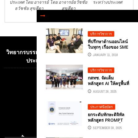
ประเทศ โดย อาจารย์
โดย อาจารย์ธวัชชัย
ระหว่างประเทศ
ธวัชชัย สุขสีดา
สุขสีดา
บริการวิชาการ
ที่ปรึกษาด้านออนไลน์
ในทุกๆ เรื่องของ SME
วิทยากรบรรยาย E-COMMERCE เพื่อการค้าระหว่าง
JANUARY 11, 2018
ประเทศ อ.ดร.ต้นรัก ธวัชชัย สุขสีดา
บริการวิชาการ
กสทช. จัดเต็ม
Video
หลักสูตร AI ให้ครูพื้นที่
Player
การศึกษาจังหวัด
AUGUST 26, 2025
ปทุมธานี เพื่อยกระดับ
การศึกษาไทยสู่
ห้องเรียนแห่งอนาคต
ประกาศนียบัตร
ในยุค AI วิทยากร
ยกระดับทักษะดิจิทัล
ผู้ทรงคุณวุฒิ อ.ดร.ต้น
หลักสูตร PROMPT
รัก ธวัชชัย สุขสีดา ที่
ENGINEERING พื้น
ปรึกษาคณะ
SEPTEMBER 30, 2025
ฐานสู่การประยุกต์ใช้
อนุกรรมการดิจิทัล
AI ในการทำงานจริง