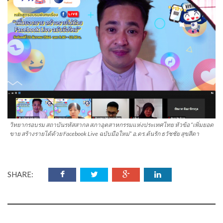
วิทยากรอบรม สถาบันรหัสสากล สภาอุตสาหกรรมแห่งประเทศไทย หัวข้อ “เพิ่มยอด
ขาย สร้างรายได้ด้วย Facebook Live ฉบับมือใหม่” อ.ดร.ต้นรัก ธวัชชัย สุขสีดา
SHARE: