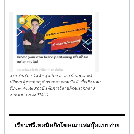
อ.ดร.ต้นรัก ธวัชชัย สุขสีดา อาจารย์สอนและที่
ปรึกษา ผู้ทรงคุณวุฒิการตลาดออนไลน์ เมื่อเรียนจบ
รับ Certificate สถาบันพัฒนาวิสาหกิจขนาดกลาง
และขนาดย่อม ISMED
เรียนฟรีเทคนิคยิงโฆษณาเฟสบุ๊คแบบง่าย