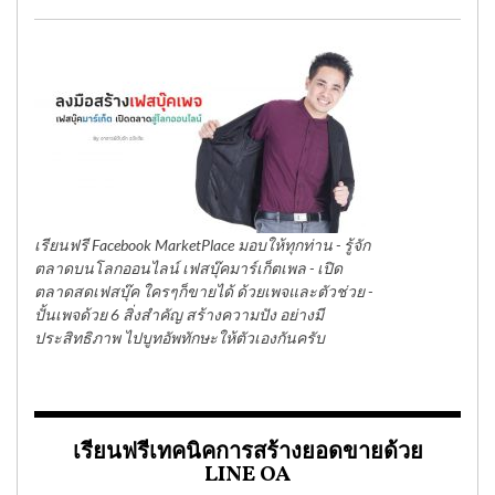
เรียนฟรี Facebook MarketPlace มอบให้ทุกท่าน - รู้จัก
ตลาดบนโลกออนไลน์ เฟสบุ๊คมาร์เก็ตเพล - เปิด
ตลาดสดเฟสบุ๊ค ใครๆก็ขายได้ ด้วยเพจและตัวช่วย -
ปั้นเพจด้วย 6 สิ่งสำคัญ สร้างความปัง อย่างมี
ประสิทธิภาพ ไปบูทอัพทักษะให้ตัวเองกันครับ
เรียนฟรีเทคนิคการสร้างยอดขายด้วย
LINE OA