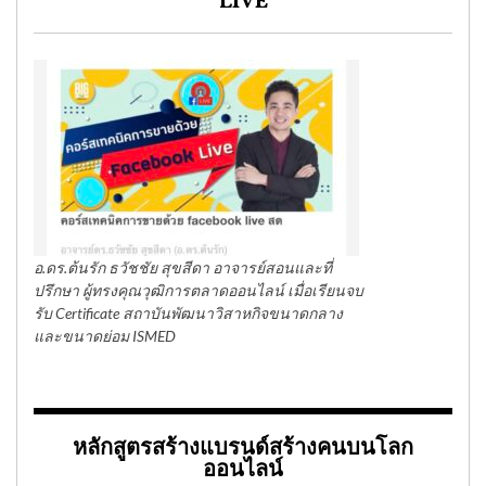
LIVE
อ.ดร.ต้นรัก ธวัชชัย สุขสีดา อาจารย์สอนและที่
ปรึกษา ผู้ทรงคุณวุฒิการตลาดออนไลน์ เมื่อเรียนจบ
รับ Certificate สถาบันพัฒนาวิสาหกิจขนาดกลาง
และขนาดย่อม ISMED
หลักสูตรสร้างแบรนด์สร้างคนบนโลก
ออนไลน์