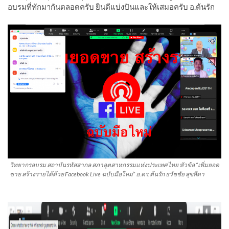
อบรมที่ทักมากันตลอดครับ ยินดีแบ่งปันและให้เสมอครับ อ.ต้นรัก
วิทยากรอบรม สถาบันรหัสสากล สภาอุตสาหกรรมแห่งประเทศไทย หัวข้อ “เพิ่มยอด
ขาย สร้างรายได้ด้วย Facebook Live ฉบับมือใหม่” อ.ดร.ต้นรัก ธวัชชัย สุขสีดา