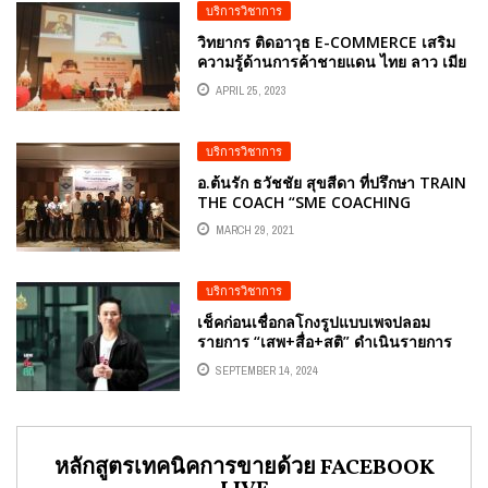
บริการวิชาการ
วิทยากร ติดอาวุธ E-COMMERCE เสริม
ความรู้ด้านการค้าชายแดน ไทย ลาว เมีย
นมาร์ อ.ดร.ต้นรัก ธวัชชัย สุขสีดา ผู้
APRIL 25, 2023
เชี่ยวชาญ E-COMMERCE เพื่อการค้า
ระหว่างประเทศ
บริการวิชาการ
อ.ต้นรัก ธวัชชัย สุขสีดา ที่ปรึกษา TRAIN
THE COACH “SME COACHING
ONLINE” สำนักงานส่งเสริมวิสาหกิจ
MARCH 29, 2021
ขนาดกลางและขนาดย่อม(สสว.)
บริการวิชาการ
เช็คก่อนเชื่อกลโกงรูปแบบเพจปลอม
รายการ “เสพ+สื่อ+สติ” ดำเนินรายการ
อ.ดร.ต้นรัก ธวัชชัย สุขสีดา ทางสถานี
SEPTEMBER 14, 2024
วิทยุโทรทัศน์แห่งประเทศไทย (NBT) 2HD
หลักสูตรเทคนิคการขายด้วย FACEBOOK