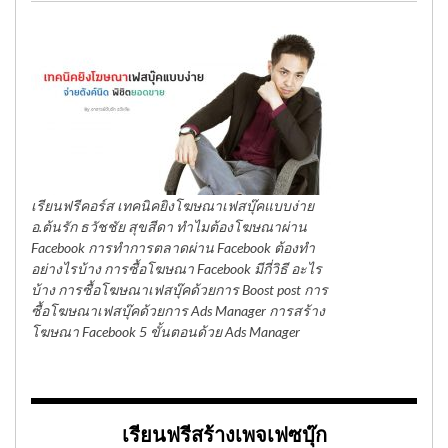
เรียนฟรีคอร์ส เทคนิคยิงโฆษณาเฟสบุ๊คแบบง่าย
อ.ต้นรัก ธวัชชัย สุขสีดา ทำไมต้องโฆษณาผ่าน
Facebook การทำการตลาดผ่าน Facebook ต้องทำ
อย่างไรบ้าง การซื้อโฆษณา Facebook มีกี่วิธี อะไร
บ้าง การซื้อโฆษณาเฟสบุ๊คด้วยการ Boost post การ
ซื้อโฆษณาเฟสบุ๊คด้วยการ Ads Manager การสร้าง
โฆษณา Facebook 5 ขั้นตอนด้วย Ads Manager
เรียนฟรีสร้างเพจเฟซบุ๊ก