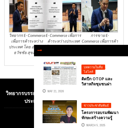
วิทยากร E- Commerce
E- Commerce เพื่อการ
การขาย E-
เพื่อการค้าระหว่าง
ค้าระหว่างประเทศ
Commerce เพื่อการค้า
ประเทศ โดย อาจารย์
โดย อาจารย์ธวัชชัย
ระหว่างประเทศ
ธวัชชัย สุขสีดา
สุขสีดา
บทความในสื่อ
,
ไฮไลท์
ติดปีก OTOP และ
วิสาหกิจชุมชนผ่า
กลยุทธ์ E-
MAY 21, 2026
วิทยากรบรรยาย E-COMMERCE เพื่อการค้าระหว่าง
COMMERCE และ AI
MARKETING ในยุค
ประเทศ อ.ดร.ต้นรัก ธวัชชัย สุขสีดา
2026 บทความประจำ
ข่าวประชาสัมพันธ์
ปลายเดือน 16-31
โครงการอบรมพัฒนา
พฤษภาคม 2569โดย
ทักษะสร้างความรู้
Video
คอลัมนีสต์ อ.ดร.ต้น
ด้านเทคโนโลยี
รัก ธวัชชัย ...
Player
MARCH 5, 2025
สารสนเทศสู่สังคม