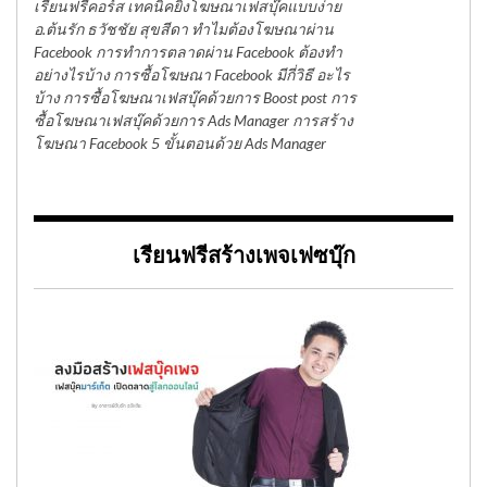
เรียนฟรีคอร์ส เทคนิคยิงโฆษณาเฟสบุ๊คแบบง่าย
อ.ต้นรัก ธวัชชัย สุขสีดา ทำไมต้องโฆษณาผ่าน
Facebook การทำการตลาดผ่าน Facebook ต้องทำ
อย่างไรบ้าง การซื้อโฆษณา Facebook มีกี่วิธี อะไร
บ้าง การซื้อโฆษณาเฟสบุ๊คด้วยการ Boost post การ
ซื้อโฆษณาเฟสบุ๊คด้วยการ Ads Manager การสร้าง
โฆษณา Facebook 5 ขั้นตอนด้วย Ads Manager
เรียนฟรีสร้างเพจเฟซบุ๊ก