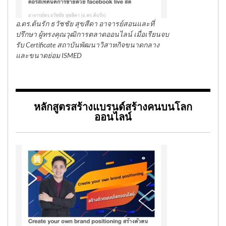
อ.ดร.ต้นรัก ธวัชชัย สุขสีดา อาจารย์สอนและที่
ปรึกษา ผู้ทรงคุณวุฒิการตลาดออนไลน์ เมื่อเรียนจบ
รับ Certificate สถาบันพัฒนาวิสาหกิจขนาดกลาง
และขนาดย่อม ISMED
หลักสูตรสร้างแบรนด์สร้างคนบนโลก
ออนไลน์