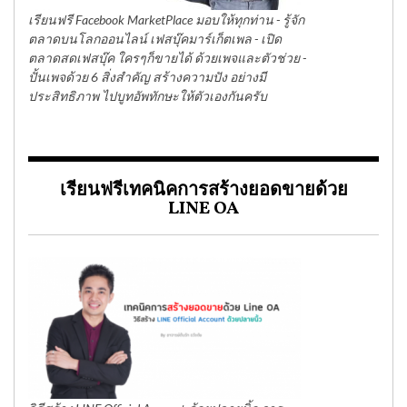
เรียนฟรี Facebook MarketPlace มอบให้ทุกท่าน - รู้จัก
ตลาดบนโลกออนไลน์ เฟสบุ๊คมาร์เก็ตเพล - เปิด
ตลาดสดเฟสบุ๊ค ใครๆก็ขายได้ ด้วยเพจและตัวช่วย -
ปั้นเพจด้วย 6 สิ่งสำคัญ สร้างความปัง อย่างมี
ประสิทธิภาพ ไปบูทอัพทักษะให้ตัวเองกันครับ
เรียนฟรีเทคนิคการสร้างยอดขายด้วย
LINE OA