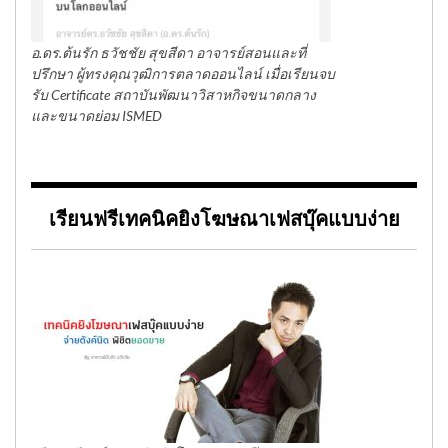
อ.ดร.ต้นรัก ธวัชชัย สุขสีดา อาจารย์สอนและที่
ปรึกษา ผู้ทรงคุณวุฒิการตลาดออนไลน์ เมื่อเรียนจบ
รับ Certificate สถาบันพัฒนาวิสาหกิจขนาดกลาง
และขนาดย่อม ISMED
เรียนฟรีเทคนิคยิงโฆษณาเฟสบุ๊คแบบง่าย