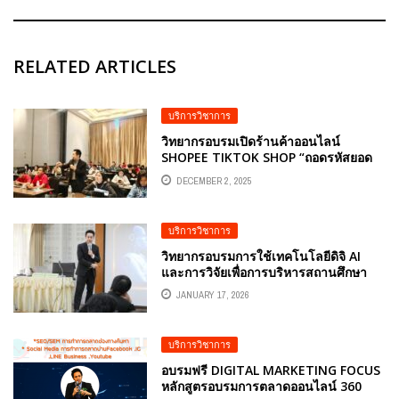
RELATED ARTICLES
บริการวิชาการ
วิทยากรอบรมเปิดร้านค้าออนไลน์
SHOPEE TIKTOK SHOP “ถอดรหัสยอด
ขายพุ่ง ‘นูตร้าแพลนท์’ บริษัทปุ๋ย เคมีภัณฑ์
DECEMBER 2, 2025
ทางการเกษตร จัดหนัก ติวเข้ม 7 คัมภีร์
ร้านค้าออนไลน์ โดยวิทยากร อ.ดร.ต้นรัก
ธวัชชัย สุขสีดา
บริการวิชาการ
วิทยากรอบรมการใช้เทคโนโลยีดิจิ AI
และการวิจัยเพื่อการบริหารสถานศึกษา
เสริมแกร่งผู้นำอาชีวะยุคใหม่ ด้วย
JANUARY 17, 2026
เทคโนโลยีดิจิทัลและกระบวนการวิจัย
อ.ดร.ต้นรัก ธวัชชัย สุขสีดา
บริการวิชาการ
อบรมฟรี DIGITAL MARKETING FOCUS
หลักสูตรอบรมการตลาดออนไลน์ 360