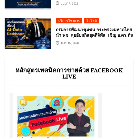
องศา
JULY 7, 2019
บริการวิชาการ
,
ไฮไลท์
กรมการพัฒนาชุมชน กระทรวงมหาดไทย
นำ พช. ลุยอัปสกิลยุคดิจิทัล! เชิญ อ.ดร.ต้น
รัก เติมอาวุธ AI – DATA – DASHBOARD
MAY 15, 2026
เสริมสมรรถนะนักวิชาการพัฒนาชุมชน
ชำนาญการพิเศษ
หลักสูตรเทคนิคการขายด้วย FACEBOOK
LIVE