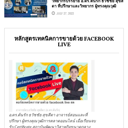
วิทยากรบรรยาย อ.ดร.ต้นรัก ธวัชชัย สุขสี
ดา ที่ปรึกษาและวิทยากร ผู้ทรงคุณวุฒิ
ด้านการประชาสัมพันธ์ออนไลน์ โครงการ
JULY 27, 2022
พี่เลี้ยงประชาสัมพันธ์เพื่อพัฒนาทักษะ
สร้างสรรค์สื่อโซเชียลมีเดีย
หลักสูตรเทคนิคการขายด้วย FACEBOOK
LIVE
อ.ดร.ต้นรัก ธวัชชัย สุขสีดา อาจารย์สอนและที่
ปรึกษา ผู้ทรงคุณวุฒิการตลาดออนไลน์ เมื่อเรียนจบ
รับ Certificate สถาบันพัฒนาวิสาหกิจขนาดกลาง