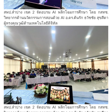
สพป.ลำปาง เขต 2 จัดอบรม AI พลิกโฉมการศึกษา โดย กสทช.
วิทยากรด้านนวัตกรรมการสอนด้วย AI อ.ดร.ต้นรัก ธวัชชัย สุขสีดา
ผู้ทรงคุณวุฒิด้านเทคโนโลยีดิจิทัล
สพป.ลำปาง เขต 2 จัดอบรม AI พลิกโฉมการศึกษา โดย กสทช.