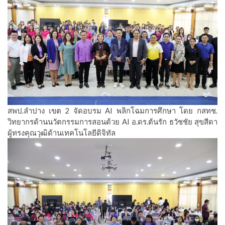
สพป.ลำปาง เขต 2 จัดอบรม AI พลิกโฉมการศึกษา โดย กสทช.
วิทยากรด้านนวัตกรรมการสอนด้วย AI อ.ดร.ต้นรัก ธวัชชัย สุขสีดา
ผู้ทรงคุณวุฒิด้านเทคโนโลยีดิจิทัล