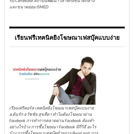
รับ Certificate สถาบันพัฒนาวิสาหกิจขนาดกลาง
และขนาดย่อม ISMED
เรียนฟรีเทคนิคยิงโฆษณาเฟสบุ๊คแบบง่าย
เรียนฟรีคอร์ส เทคนิคยิงโฆษณาเฟสบุ๊คแบบง่าย
อ.ต้นรัก ธวัชชัย สุขสีดา ทำไมต้องโฆษณาผ่าน
Facebook การทำการตลาดผ่าน Facebook ต้องทำ
อย่างไรบ้าง การซื้อโฆษณา Facebook มีกี่วิธี อะไร
บ้าง การซื้อโฆษณาเฟสบุ๊คด้วยการ Boost post การ