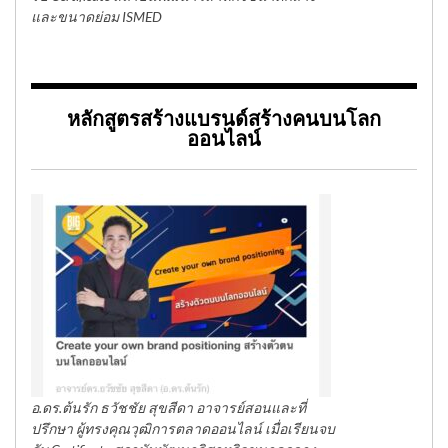
และขนาดย่อม ISMED
หลักสูตรสร้างแบรนด์สร้างคนบนโลก
ออนไลน์
อ.ดร.ต้นรัก ธวัชชัย สุขสีดา อาจารย์สอนและที่
ปรึกษา ผู้ทรงคุณวุฒิการตลาดออนไลน์ เมื่อเรียนจบ