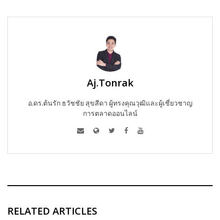
Aj.Tonrak
อ.ดร.ต้นรัก ธวัชชัย สุขสีดา ผู้ทรงคุณวุฒิและผู้เชี่ยวชาญ
การตลาดออนไลน์
RELATED ARTICLES