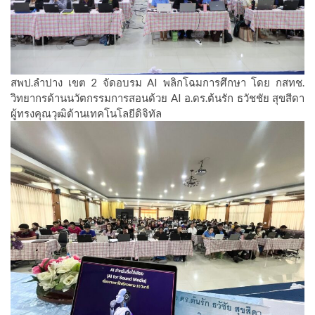
สพป.ลำปาง เขต 2 จัดอบรม AI พลิกโฉมการศึกษา โดย กสทช.
วิทยากรด้านนวัตกรรมการสอนด้วย AI อ.ดร.ต้นรัก ธวัชชัย สุขสีดา
ผู้ทรงคุณวุฒิด้านเทคโนโลยีดิจิทัล