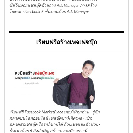
ซื้อโฆษณาเฟสบุ๊คด้วยการ Ads Manager การสร้าง
โฆษณา Facebook 5 ขั้นตอนด้วย Ads Manager
เรียนฟรีสร้างเพจเฟซบุ๊ก
เรียนฟรี Facebook MarketPlace มอบให้ทุกท่าน - รู้จัก
ตลาดบนโลกออนไลน์ เฟสบุ๊คมาร์เก็ตเพล - เปิด
ตลาดสดเฟสบุ๊ค ใครๆก็ขายได้ ด้วยเพจและตัวช่วย -
ปั้นเพจด้วย 6 สิ่งสำคัญ สร้างความปัง อย่างมี