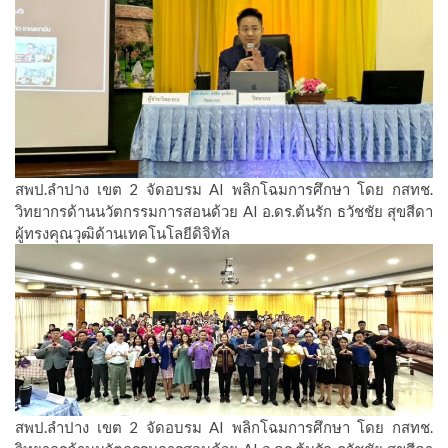
สพป.ลำปาง เขต 2 จัดอบรม AI พลิกโฉมการศึกษา โดย กสทช.
วิทยากรด้านนวัตกรรมการสอนด้วย AI อ.ดร.ต้นรัก ธวัชชัย สุขสีดา
ผู้ทรงคุณวุฒิด้านเทคโนโลยีดิจิทัล
สพป.ลำปาง เขต 2 จัดอบรม AI พลิกโฉมการศึกษา โดย กสทช.