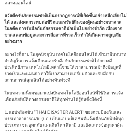
ตลาดออนไลน์
สวัสดีครับภัยธรรมชาติเป็นปรากฏการณ์ที่เกิดขึ้นอย่างหลีกเลี่ยงไม่
ได้ และส่งผลกระทบต่อชีวิตและทรัพย์สินของผู้คนอย่างมหาศาล
ในอดีต การรับมือกับภัยธรรมชาติมักเป็นไปอย่างจำกัด เนื่องจาก
ขาดแคลนข้อมูลและการสื่อสารที่รวดเร็ว ทำให้เกิดความสูญเสีย
อย่างมาก
อย่างไรก็ตาม ในยุคปัจจุบัน เทคโนโลยีออนไลน์ได้เข้ามามีบทบาท
สำคัญในการแจ้งเตือนและรับมือกับภัยธรรมชาติได้อย่างมี
ประสิทธิภาพ เทคโนโลยีเหล่านี้ช่วยให้เราสามารถเข้าถึงข้อมูลที่
รวดเร็วและแม่นยำ ทำให้เราสามารถเตรียมตัวและรับมือกับ
สถานการณ์ฉุกเฉินได้อย่างทันท่วงที
ในบทความนี้ผมขอมาแบ่งปันเทคโนโลยีออนไลน์ที่ใช้ในการแจ้ง
เตือนภัยพิบัติทางธรรมชาติให้ทุกท่านได้รู้กันซึ่งมีดังนี้
1. แอปพลิเคชัน “THAI DISASTER ALERT” ของกรมป้องกันและ
บรรเทาสาธารณภัย (ปภ.) เป็นแอปพลิเคชันที่แจ้งเตือนภัยพิบัติทุก
ประเภท เช่น อุทกภัย แผ่นดินไหว สึนามิ และยังแสดงข้อมูลค่าฝุ่น