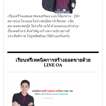
เรียนฟรี Facebook MarketPlace มอบให้ทุกท่าน - รู้จัก
ตลาดบนโลกออนไลน์ เฟสบุ๊คมาร์เก็ตเพล - เปิด
ตลาดสดเฟสบุ๊ค ใครๆก็ขายได้ ด้วยเพจและตัวช่วย -
ปั้นเพจด้วย 6 สิ่งสำคัญ สร้างความปัง อย่างมี
ประสิทธิภาพ ไปบูทอัพทักษะให้ตัวเองกันครับ
เรียนฟรีเทคนิคการสร้างยอดขายด้วย
LINE OA