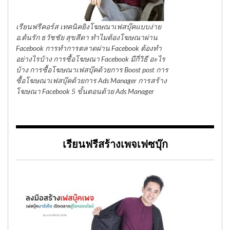
เรียนฟรีคอร์ส เทคนิคยิงโฆษณาเฟสบุ๊คแบบง่าย
อ.ต้นรัก ธวัชชัย สุขสีดา ทำไมต้องโฆษณาผ่าน
Facebook การทำการตลาดผ่าน Facebook ต้องทำ
อย่างไรบ้าง การซื้อโฆษณา Facebook มีกี่วิธี อะไร
บ้าง การซื้อโฆษณาเฟสบุ๊คด้วยการ Boost post การ
ซื้อโฆษณาเฟสบุ๊คด้วยการ Ads Manager การสร้าง
โฆษณา Facebook 5 ขั้นตอนด้วย Ads Manager
เรียนฟรีสร้างเพจเฟซบุ๊ก