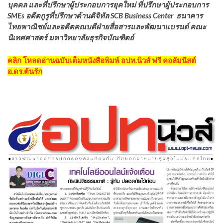
บุคคล และที่ปรึกษาผู้ประกอบการยุคใหม่ ที่ปรึกษาผู้ประกอบการ
SMEs อดีตกูรูที่ปรึกษาด้านดิจิทัล SCB Business Center ธนาคาร
ไทยพาณิชย์และอดีตคณบดีฝ่ายสื่อสารและพัฒนาแบรนด์ คณะ
นิเทศศาสตร์ มหาวิทยาลัยธุรกิจบัณฑิตย์
คลิก โหลดอ่านฉบับเต็มหนังสือพิมพ์ อปท.นิวส์ ฟรี คอลัมนีสต์
อ.ดร.ต้นรัก