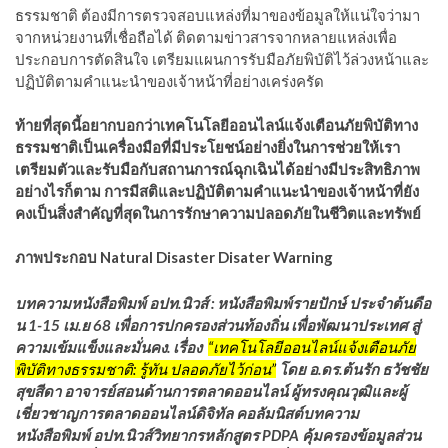
ธรรมชาติ ต้องมีการตรวจสอบแหล่งที่มาของข้อมูลให้แน่ใจว่ามา
จากหน่วยงานที่เชื่อถือได้ ติดตามข่าวสารจากหลายแหล่งเพื่อ
ประกอบการตัดสินใจ เตรียมแผนการรับมือภัยพิบัติไว้ล่วงหน้าและ
ปฏิบัติตามคำแนะนำของเจ้าหน้าที่อย่างเคร่งครัด
ท้ายที่สุดนี้อยากบอกว่าเทคโนโลยีออนไลน์แจ้งเตือนภัยพิบัติทาง
ธรรมชาติเป็นเครื่องมือที่มีประโยชน์อย่างยิ่งในการช่วยให้เรา
เตรียมตัวและรับมือกับสถานการณ์ฉุกเฉินได้อย่างมีประสิทธิภาพ
อย่างไรก็ตาม การมีสติและปฏิบัติตามคำแนะนำของเจ้าหน้าที่ยัง
คงเป็นสิ่งสำคัญที่สุดในการรักษาความปลอดภัยในชีวิตและทรัพย์
ภาพประกอบ Natural Disaster Disater Warning
บทความหนังสือพิมพ์ อปท.นิวส์ : หนังสือพิมพ์รายปักษ์ ประจำต้นดือ
น 1-15 เม.ย 68 เพื่อการปกครองส่วนท้องถิ่น เพื่อพัฒนาประเทศ สู่
ความเข้มแข็งและมั่นคง. เรื่อง
“เทคโนโลยีออนไลน์แจ้งเตือนภัย
พิบัติทางธรรมชาติ: รู้ทัน ปลอดภัยไว้ก่อน”
โดย อ.ดร.ต้นรัก ธวัชชัย
สุขสีดา อาจารย์สอนด้านการตลาดออนไลน์ ผู้ทรงคุณวุฒิและผู้
เชี่ยวชาญการตลาดออนไลน์ดิจิทัล คอลัมนิสต์บทความ
หนังสือพิมพ์ อปท.นิวส์วิทยากรหลักสูตร PDPA คุ้มครองข้อมูลส่วน