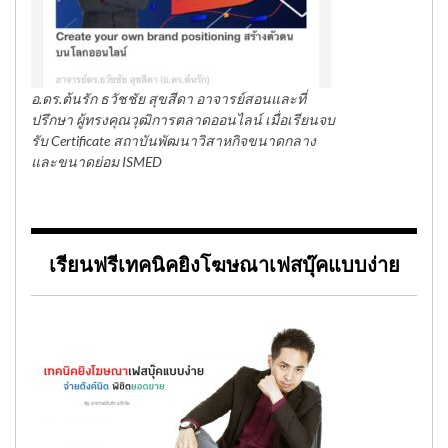
อ.ดร.ต้นรัก ธวัชชัย สุขสีดา อาจารย์สอนและที่
ปรึกษา ผู้ทรงคุณวุฒิการตลาดออนไลน์ เมื่อเรียนจบ
รับ Certificate สถาบันพัฒนาวิสาหกิจขนาดกลาง
และขนาดย่อม ISMED
เรียนฟรีเทคนิคยิงโฆษณาเฟสบุ๊คแบบง่าย