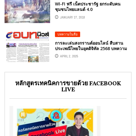
WI-FI ฟรี เน็ตประชารัฐ ยกระดับคน
ชุมชนไทยแลนด์ 4.0
JANUARY 27, 2018
บทความในสื่อ
การละเล่นสงกรานต์ออนไลน์ สืบสาน
ประเพณีไทยในยุคดิจิทัล 2568 บทความ
หนังสือพิมพ์ อปท.นิวส์ รายปักษ์ วันที่ 1-15
APRIL 2, 2025
เมษายน 2568 โดยคอลัมนีสต์ อ.ดร.ต้นรัก
ธวัชชัย สุขสีดา อาจารย์สอนด้านการ
ตลาดออนไลน์ ผู้ทรงคุณวุฒิและผู้
เชี่ยวชาญด้านการตลาดออนไลน์
หลักสูตรเทคนิคการขายด้วย FACEBOOK
LIVE