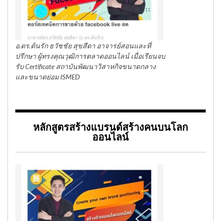
อ.ดร.ต้นรัก ธวัชชัย สุขสีดา อาจารย์สอนและที่
ปรึกษา ผู้ทรงคุณวุฒิการตลาดออนไลน์ เมื่อเรียนจบ
รับ Certificate สถาบันพัฒนาวิสาหกิจขนาดกลาง
และขนาดย่อม ISMED
หลักสูตรสร้างแบรนด์สร้างคนบนโลก
ออนไลน์