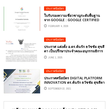
การทำงาน” จาก ETDA และ กรมพัฒนา
ฝีมือแรงงาน
ประกาศนียบัตร
ใบรับรองความเชี่ยวชาญระดับพื้นฐาน
จาก GOOGLE : GOOGLE CERTIFIED
EDUCATOR LEVEL 1 อ.ดร.ต้นรัก ธวัชชัย
FEBRUARY 4, 2026
สุขสีดา
ประกาศนียบัตร
ประกาศ แต่งตั้ง อ.ดร.ต้นรัก ธวัชชัย สุขสี
ดา เป็นปรึกษาประจำคณะอนุกรรมธิการ
ศึกษาการพัฒนาเทคโนโลยีและนวัตกรรม
JUNE 1, 2025
ให้เท่าทันต่อโลกดิจิทัล สภาผู้แทนราษฎร
ที่ ๘/๒๕๖๘
ประกาศนียบัตร
ประกาศศนียบัตร DIGITAL PLATFORM
INNOVATION ดร.ต้นรัก ธวัชชัย สุขสีดา
SEPTEMBER 22, 2021