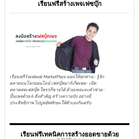
เรียนฟรีสร้างเพจเฟซบุ๊ก
เรียนฟรี Facebook MarketPlace มอบให้ทุกท่าน - รู้จัก
ตลาดบนโลกออนไลน์ เฟสบุ๊คมาร์เก็ตเพล - เปิด
ตลาดสดเฟสบุ๊ค ใครๆก็ขายได้ ด้วยเพจและตัวช่วย -
ปั้นเพจด้วย 6 สิ่งสำคัญ สร้างความปัง อย่างมี
ประสิทธิภาพ ไปบูทอัพทักษะให้ตัวเองกันครับ
เรียนฟรีเทคนิคการสร้างยอดขายด้วย