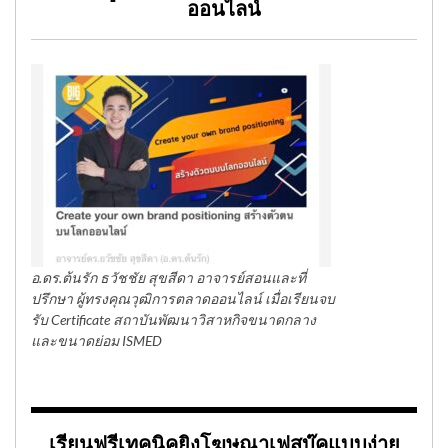
ออนไลน์
อ.ดร.ต้นรัก ธวัชชัย สุขสีดา อาจารย์สอนและที่
ปรึกษา ผู้ทรงคุณวุฒิการตลาดออนไลน์ เมื่อเรียนจบ
รับ Certificate สถาบันพัฒนาวิสาหกิจขนาดกลาง
และขนาดย่อม ISMED
เรียนฟรีเทคนิคยิงโฆษณาเฟสบุ๊คแบบง่าย