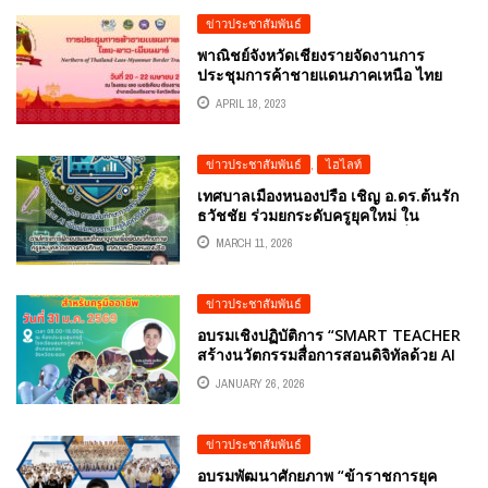
ข่าวประชาสัมพันธ์
พาณิชย์จังหวัดเชียงรายจัดงานการ
ประชุมการค้าชายแดนภาคเหนือ ไทย
ลาว เมียนมาร์ (NORTHERN OF
APRIL 18, 2023
THAILAND – LAOS – MYANMAR
BORDER TRADE MEETING) วันที่ 20 –
22 เมษายน 2566 ณ โรงแรม เลอ
ข่าวประชาสัมพันธ์
,
ไฮไลท์
เมอริเดียน เชียงราย รีสอร์ท
เทศบาลเมืองหนองปรือ เชิญ อ.ดร.ต้นรัก
ธวัชชัย ร่วมยกระดับครูยุคใหม่ ใน
โครงการพัฒนาทักษะการสร้างสื่อการ
MARCH 11, 2026
สอนด้วย AI
ข่าวประชาสัมพันธ์
อบรมเชิงปฏิบัติการ “SMART TEACHER
สร้างนวัตกรรมสื่อการสอนดิจิทัลด้วย AI
สำหรับครูผู้สอน” อ.ดร.ต้นรัก ธวัชชัย สุข
JANUARY 26, 2026
สีดา วิทยากรอบรม เตรียมพร้อมยกระดับ
ทักษะครูไทยสู่ยุค AI
ข่าวประชาสัมพันธ์
อบรมพัฒนาศักยภาพ “ข้าราชการยุค