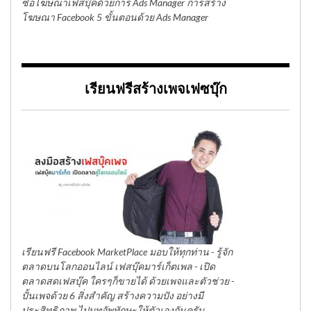
ซื้อโฆษณาเฟสบุ๊คด้วยการ Ads Manager การสร้าง
โฆษณา Facebook 5 ขั้นตอนด้วย Ads Manager
เรียนฟรีสร้างเพจเฟซบุ๊ก
เรียนฟรี Facebook MarketPlace มอบให้ทุกท่าน - รู้จัก
ตลาดบนโลกออนไลน์ เฟสบุ๊คมาร์เก็ตเพล - เปิด
ตลาดสดเฟสบุ๊ค ใครๆก็ขายได้ ด้วยเพจและตัวช่วย -
ปั้นเพจด้วย 6 สิ่งสำคัญ สร้างความปัง อย่างมี
ประสิทธิภาพ ไปบูทอัพทักษะให้ตัวเองกันครับ