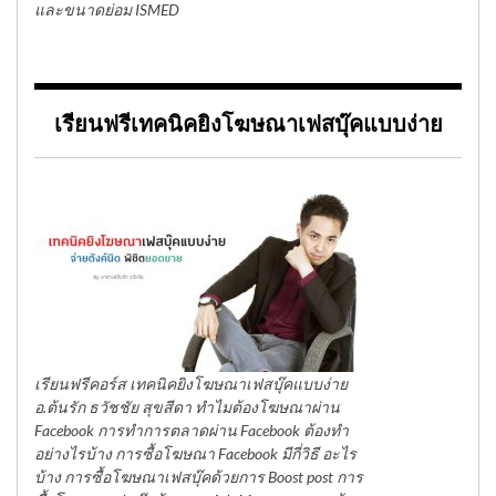
และขนาดย่อม ISMED
เรียนฟรีเทคนิคยิงโฆษณาเฟสบุ๊คแบบง่าย
เรียนฟรีคอร์ส เทคนิคยิงโฆษณาเฟสบุ๊คแบบง่าย
อ.ต้นรัก ธวัชชัย สุขสีดา ทำไมต้องโฆษณาผ่าน
Facebook การทำการตลาดผ่าน Facebook ต้องทำ
อย่างไรบ้าง การซื้อโฆษณา Facebook มีกี่วิธี อะไร
บ้าง การซื้อโฆษณาเฟสบุ๊คด้วยการ Boost post การ