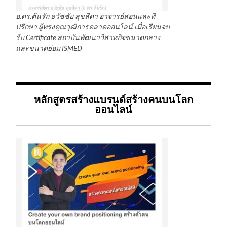
อ.ดร.ต้นรัก ธวัชชัย สุขสีดา อาจารย์สอนและที่
ปรึกษา ผู้ทรงคุณวุฒิการตลาดออนไลน์ เมื่อเรียนจบ
รับ Certificate สถาบันพัฒนาวิสาหกิจขนาดกลาง
และขนาดย่อม ISMED
หลักสูตรสร้างแบรนด์สร้างคนบนโลก
ออนไลน์