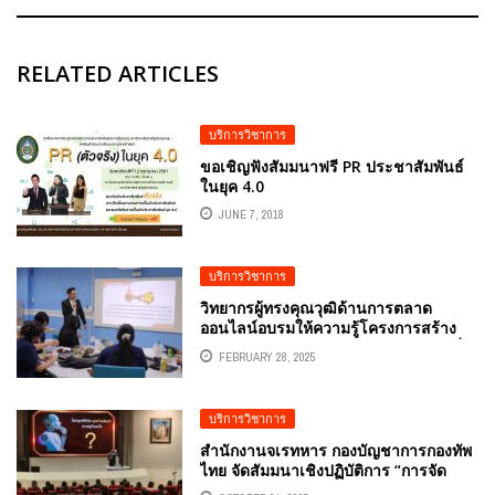
RELATED ARTICLES
บริการวิชาการ
ขอเชิญฟังสัมมนาฟรี PR ประชาสัมพันธ์
ในยุค 4.0
JUNE 7, 2018
บริการวิชาการ
วิทยากรผู้ทรงคุณวุฒิด้านการตลาด
ออนไลน์อบรมให้ความรู้โครงการสร้าง
แผนธุรกิจผลงานทรัพย์สินทางปัญญา เพื่อ
FEBRUARY 28, 2025
นำไปใช้ประโยชน์เชิงพาณิชย์
บริการวิชาการ
สำนักงานจเรทหาร กองบัญชาการกองทัพ
ไทย จัดสัมมนาเชิงปฏิบัติการ “การจัด
มาตรฐานการตรวจการปฏิบัติราชการ”