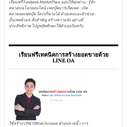
เรียนฟรี Facebook MarketPlace มอบให้ทุกท่าน - รู้จัก
ตลาดบนโลกออนไลน์ เฟสบุ๊คมาร์เก็ตเพล - เปิด
ตลาดสดเฟสบุ๊ค ใครๆก็ขายได้ ด้วยเพจและตัวช่วย -
ปั้นเพจด้วย 6 สิ่งสำคัญ สร้างความปัง อย่างมี
ประสิทธิภาพ ไปบูทอัพทักษะให้ตัวเองกันครับ
เรียนฟรีเทคนิคการสร้างยอดขายด้วย
LINE OA
วิธีสร้าง LINE Official Account ด้วยปลายนิ้ว การ