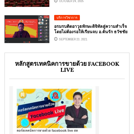
OCTOBER 24, 2025
มุ่งยกระดับด้วยเทคโนโลยี AI วิทยากร
ผู้ทรงคุณด้าน AI สำหรับราชการทหาร
อ.ดร.ต้นรัก ธวัชชัย สุขสีดา ที่ปรึกษาอนุ
บริการวิชาการ
กรรมาธิการศึกษาการพัฒนาเทคโนโลยี
และนวัตกรรมให้เท่าทันต่อโลกดิจิทัล
อรมรบติดอาวุธทักษะดิจิทัลสู่ความสำเร็จ
รัฐสภา
โดยไม่ต้องรอให้เรียนจบ อ.ต้นรัก ธวัชชัย
สุขสีดา
SEPTEMBER 23, 2021
หลักสูตรเทคนิคการขายด้วย FACEBOOK
LIVE