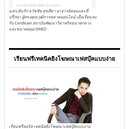
อ.ดร.ต้นรัก ธวัชชัย สุขสีดา อาจารย์สอนและที่
ปรึกษา ผู้ทรงคุณวุฒิการตลาดออนไลน์ เมื่อเรียนจบ
รับ Certificate สถาบันพัฒนาวิสาหกิจขนาดกลาง
และขนาดย่อม ISMED
เรียนฟรีเทคนิคยิงโฆษณาเฟสบุ๊คแบบง่าย
เรียนฟรีคอร์ส เทคนิคยิงโฆษณาเฟสบุ๊คแบบง่าย