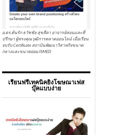
อ.ดร.ต้นรัก ธวัชชัย สุขสีดา อาจารย์สอนและที่
ปรึกษา ผู้ทรงคุณวุฒิการตลาดออนไลน์ เมื่อเรียน
จบรับ Certificate สถาบันพัฒนาวิสาหกิจขนาด
กลางและขนาดย่อม ISMED
เรียนฟรีเทคนิคยิงโฆษณาเฟส
บุ๊คแบบง่าย