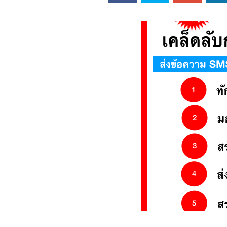
ออนไลน์
เชิญ
จารย์ต้นรัก ธวัช
ทศศาสตร์
ย์ต้นรัก ธวัชชัย
สตร์