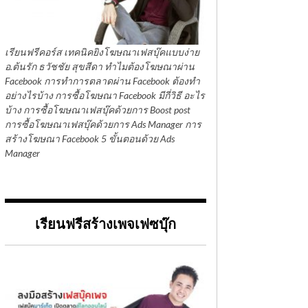
เรียนฟรีคอร์ส เทคนิคยิงโฆษณาเฟสบุ๊คแบบง่าย
อ.ต้นรัก ธวัชชัย สุขสีดา ทำไมต้องโฆษณาผ่าน
Facebook การทำการตลาดผ่าน Facebook ต้องทำ
อย่างไรบ้าง การซื้อโฆษณา Facebook มีกี่วิธี อะไร
บ้าง การซื้อโฆษณาเฟสบุ๊คด้วยการ Boost post
การซื้อโฆษณาเฟสบุ๊คด้วยการ Ads Manager การ
สร้างโฆษณา Facebook 5 ขั้นตอนด้วย Ads
Manager
เรียนฟรีสร้างเพจเฟซบุ๊ก