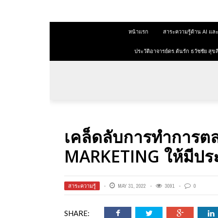
 สุขสีดา
หน้าแรก
สาระความรู้ด้าน AI 
ออนไลน์
ออนไลน์
ประวัติอาจารย์ดร.ต้นรัก ธวัชชัย ส
การตลาด
าการตลาด
ลาด
เคล็ดลับการทำการต
ุณวุฒิ
MARKETING ให้มีประ
 ช่องทาง
สาระความรู้
MAY 31, 2022
3091
0
 สุขสี
SHARE: