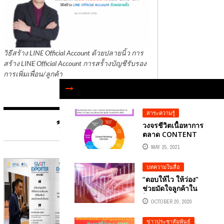
วิธีสร้าง LINE Official Account ด้วยปลายนิ้ว การ
สร้าง LINE Official Account การสร้้างบัญชีรับรอง
การเพิ่มเพื่อน/ลูกค้า
สาระความรู้
วิทยาการ
วงจรชีวิตเนื้อหาการ
ตลาด CONTENT
MARKETING
MAY 25, 2021
LIFECYCLE
บทความในสื่อ
“ตอบให้ไว ให้ว่อง”
ช่วยมัดใจลูกค้าใน
โลกออนไลน์
OCTOBER 20, 2020
ข่าวประชาสัมพันธ์
,