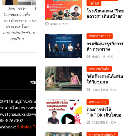
ไฮไลท์
วิทยากร E-
E- Commerce
การขาย E-
โรงเรียนแกลง “วิทย
Commerce เพื่อ
เพื่อการค้า
Commerce เพื่อ
สถาวร” เดินหน้ายก
การค้าระหว่าง
ระหว่างประเทศ
การค้าระหว่าง
ระดับครูพัฒนาความ
APRIL 6, 2026
ประเทศ โดย
โดย อาจารย์
ประเทศ
เป็นเลิศด้านนวัตกรรม
ในการจัดการเรียน
อาจารย์ธวัชชัย
ธวัชชัย สุขสีดา
บริการวิชาการ
การสอน จัดอบรม
สุขสีดา
โครงการอบรมเชิง
กรมพัฒนาธุรกิจการ
ปฎิบัติการทักษะความ
ค้า กระทรวง
เข้าใจและใช้
พาณิชย์ จัดอบรม “อัพ
MARCH 28, 2022
เทคโนโลยีดิจิทัล
สกิลการตลาด
(DIGITAL LITERACY)
ออนไลน์ สร้างยอด
บทความในสื่อ
ขายทะลุล้าน” กับ
หลักสูตรปั้นร้านค้า
วิธีสร้างรายได้เสริม
ออนไลน์ขั้นเทพรุ่นที่ 2
ให้กับชุมชน
ช่องทางติดต่อ
(ONLINE
OCTOBER 18, 2022
MARKETING
GENIUS : OMG#2)
00/118 หมู่บ้านชัยพฤกษ์ ซอยออเงิน แขวงออเงิน
สาระความรู้
ขตสายไหม กรุงเทพมหานคร 10220
ต้องการทำให้
awatchai.suksida@gmail.com
TIKTOK เติบโตบอ
ย่างรวดเร็วด้วย 3
85-8269302
OCTOBER 31, 2024
กลยุทธ์ที่สำคัญที่
acebook:
Suksida Tonrak Tawatchai
สามารถทำให้
ข่าวประชาสัมพันธ์