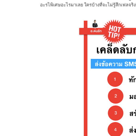
อะรไพิเศษอะไรมาเลย ใครบ้างที่จะไม่รู้สึกเฟลจร