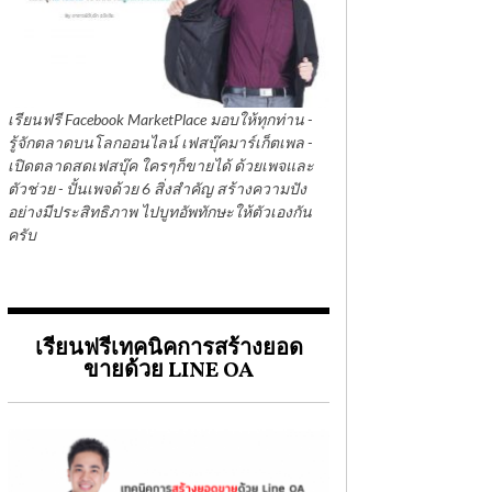
เรียนฟรี Facebook MarketPlace มอบให้ทุกท่าน -
รู้จักตลาดบนโลกออนไลน์ เฟสบุ๊คมาร์เก็ตเพล -
เปิดตลาดสดเฟสบุ๊ค ใครๆก็ขายได้ ด้วยเพจและ
ตัวช่วย - ปั้นเพจด้วย 6 สิ่งสำคัญ สร้างความปัง
อย่างมีประสิทธิภาพ ไปบูทอัพทักษะให้ตัวเองกัน
ครับ
เรียนฟรีเทคนิคการสร้างยอด
ขายด้วย LINE OA