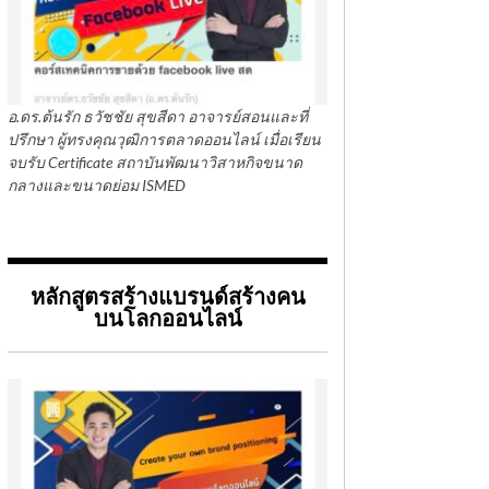
อ.ดร.ต้นรัก ธวัชชัย สุขสีดา อาจารย์สอนและที่
ปรึกษา ผู้ทรงคุณวุฒิการตลาดออนไลน์ เมื่อเรียน
จบรับ Certificate สถาบันพัฒนาวิสาหกิจขนาด
กลางและขนาดย่อม ISMED
หลักสูตรสร้างแบรนด์สร้างคน
บนโลกออนไลน์