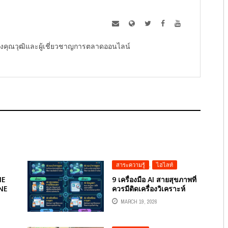
ู้ทรงคุณวุฒิและผู้เชี่ยวชาญการตลาดออนไลน์
สาระความรู้
,
ไฮไลท์
NE
9 เครื่องมือ AI สายสุขภาพที่
NE
ควรมีติดเครื่องวิเคราะห์
อาการ-เช็กยา-ดูแลใจ ได้ 24
MARCH 19, 2026
ชม