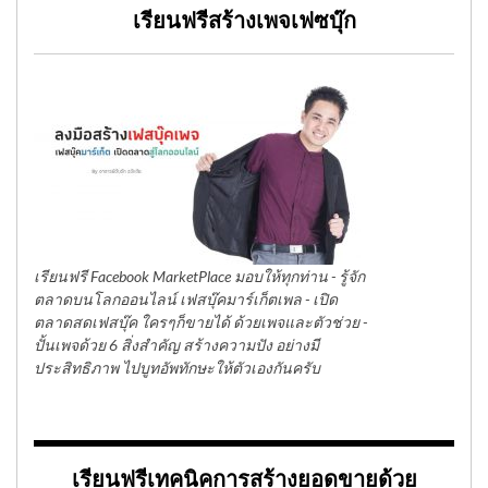
เรียนฟรีสร้างเพจเฟซบุ๊ก
เรียนฟรี Facebook MarketPlace มอบให้ทุกท่าน - รู้จัก
ตลาดบนโลกออนไลน์ เฟสบุ๊คมาร์เก็ตเพล - เปิด
ตลาดสดเฟสบุ๊ค ใครๆก็ขายได้ ด้วยเพจและตัวช่วย -
ปั้นเพจด้วย 6 สิ่งสำคัญ สร้างความปัง อย่างมี
ประสิทธิภาพ ไปบูทอัพทักษะให้ตัวเองกันครับ
เรียนฟรีเทคนิคการสร้างยอดขายด้วย