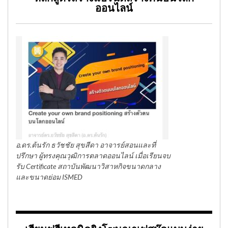
ออนไลน์
อ.ดร.ต้นรัก ธวัชชัย สุขสีดา อาจารย์สอนและที่
ปรึกษา ผู้ทรงคุณวุฒิการตลาดออนไลน์ เมื่อเรียนจบ
รับ Certificate สถาบันพัฒนาวิสาหกิจขนาดกลาง
และขนาดย่อม ISMED