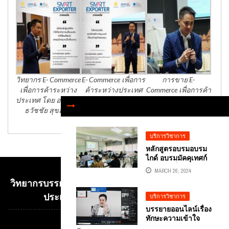
วิทยากร E- Commerce
E- Commerce เพื่อการ
การขาย E-
เพื่อการค้าระหว่าง
ค้าระหว่างประเทศ
Commerce เพื่อการค้า
ประเทศ โดย อาจารย์
โดย อาจารย์ธวัชชัย
ระหว่างประเทศ
ธวัชชัย สุขสีดา
สุขสีดา
บริการวิชาการ
หลักสูตรอบรมอบรม
ไกด์ อบรมมัคคุเทศก์
การท่องเที่ยว
MARCH 26, 2024
โดยอ.ดร.ต้นรัก ธวัช
วิทยากรบรรยาย E-COMMERCE เพื่อการค้าระหว่าง
ชัย สุขสีดา ผู้ทรง
คุณวุฒิการตลาด
ประเทศ อ.ดร.ต้นรัก ธวัชชัย สุขสีดา
บริการวิชาการ
ดิจิทัลไทย
บรรยายออนไลน์เรื่อง
ทักษะความเข้าใจ
ดิจิทัล DIGITAL
Video