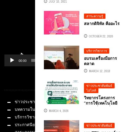
JULY 10, 2021
LITERACY เจ้าหน้าที่
Player
บุคลากร กระทรวง
ยุติธรรม อ.ต้นรัก
สาระความรู้
ธวัชชัย สุขสีดา
สลากดิจิทัล คืออะไร
OCTOBER 22, 2020
บริการวิชาการ
อบรมเครื่องมือการ
00:00
01:14
ตลาด
ออนไลน์ SOCIAL
MARCH 12, 2018
MEDIA TOOL 360C
หมวดหมู่
ข่าวประชาสัมพันธ์
,
ไฮไลท์
วิทยากรโครงการ
ข่าวประชาสัมพันธ์
“การใช้เทคโนโลยี
ดิจิทัลเพื่อการสื่อสาร
บทความในสื่อ
MARCH 4, 2026
และระบบ”
บริการวิชาการ
ประกาศนียบัตร
ข่าวประชาสัมพันธ์
สาระความรู้