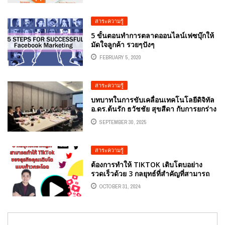
สาระความรู้
5 ขั้นตอนทำการตลาดออนไลน์เฟซบุ๊กให้
มัดใจลูกค้า รวยๆปังๆ
FEBRUARY 5, 2020
สาระความรู้
บทบาทในการขับเคลื่อนเทคโนโลยีดิจิทัล
อ.ดร.ต้นรัก ธวัชชัย สุขสีดา กับการยกร่าง
กฎหมายสินทรัพย์ดิจิทัล
SEPTEMBER 30, 2025
สาระความรู้
ต้องการทำให้ TIKTOK เติบโตบอย่าง
รวดเร็วด้วย 3 กลยุทธ์ที่สำคัญที่สามารถ
ทำให้ TIKTOK ของธุรกิจคุณเติบโตแบบ
OCTOBER 31, 2024
ก้าวกระโดด