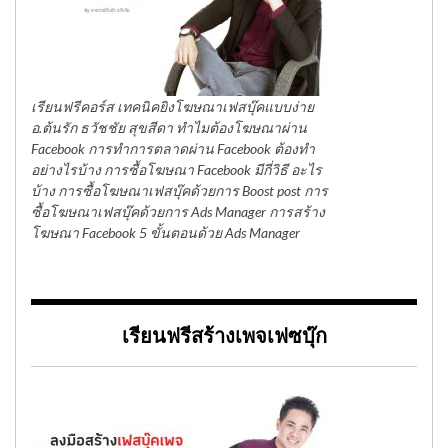
เรียนฟรีคอร์ส เทคนิคยิงโฆษณาเฟสบุ๊คแบบง่าย
อ.ต้นรัก ธวัชชัย สุขสีดา ทำไมต้องโฆษณาผ่าน
Facebook การทำการตลาดผ่าน Facebook ต้องทำ
อย่างไรบ้าง การซื้อโฆษณา Facebook มีกี่วิธี อะไร
บ้าง การซื้อโฆษณาเฟสบุ๊คด้วยการ Boost post การ
ซื้อโฆษณาเฟสบุ๊คด้วยการ Ads Manager การสร้าง
โฆษณา Facebook 5 ขั้นตอนด้วย Ads Manager
เรียนฟรีสร้างเพจเฟซบุ๊ก