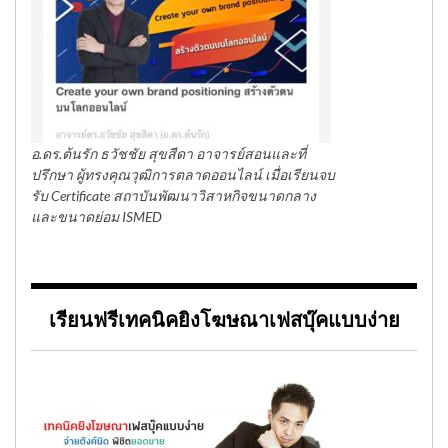
อ.ดร.ต้นรัก ธวัชชัย สุขสีดา อาจารย์สอนและที่
ปรึกษา ผู้ทรงคุณวุฒิการตลาดออนไลน์ เมื่อเรียนจบ
รับ Certificate สถาบันพัฒนาวิสาหกิจขนาดกลาง
และขนาดย่อม ISMED
เรียนฟรีเทคนิคยิงโฆษณาเฟสบุ๊คแบบง่าย