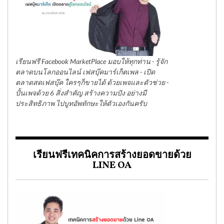
เรียนฟรี Facebook MarketPlace มอบให้ทุกท่าน - รู้จัก
ตลาดบนโลกออนไลน์ เฟสบุ๊คมาร์เก็ตเพล - เปิด
ตลาดสดเฟสบุ๊ค ใครๆก็ขายได้ ด้วยเพจและตัวช่วย -
ปั้นเพจด้วย 6 สิ่งสำคัญ สร้างความปัง อย่างมี
ประสิทธิภาพ ไปบูทอัพทักษะให้ตัวเองกันครับ
เรียนฟรีเทคนิคการสร้างยอดขายด้วย
LINE OA