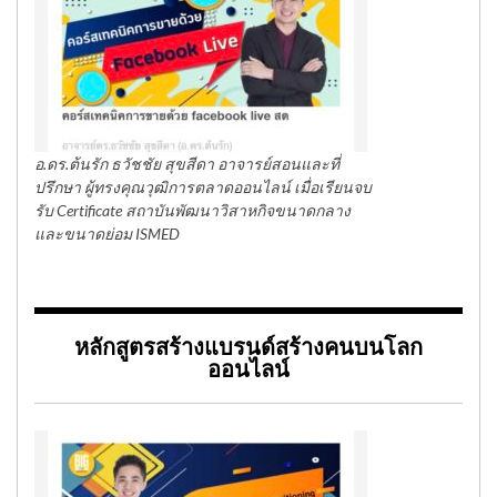
อ.ดร.ต้นรัก ธวัชชัย สุขสีดา อาจารย์สอนและที่
ปรึกษา ผู้ทรงคุณวุฒิการตลาดออนไลน์ เมื่อเรียนจบ
รับ Certificate สถาบันพัฒนาวิสาหกิจขนาดกลาง
และขนาดย่อม ISMED
หลักสูตรสร้างแบรนด์สร้างคนบนโลก
ออนไลน์