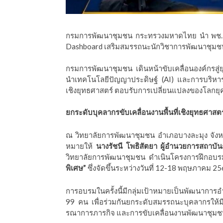
ีดา (อ.ดร.ต้นรัก)
กรมการพัฒนาชุมชน กระทรวงมหาดไทย นำ พช. ลุยอั
Dashboard เสริมสมรรถนะนักวิชาการพัฒนาชุม
กรมการพัฒนาชุมชน เดินหน้าขับเคลื่อนองค์กรสู่ย
นำเทคโนโลยีปัญญาประดิษฐ์ (AI) และการบริหาร
เชิงยุทธศาสตร์ ตอบรับการเปลี่ยนแปลงของโลกยุคใ
ยกระดับบุคลากรขับเคลื่อนงานพื้นที่เชิงยุทธศาสตร
ณ วิทยาลัยการพัฒนาชุมชน อำเภอบางละมุง จังห
หมายให้
นางรัชนี โพธิสัตยา ผู้อำนวยการสถาบ
วิทยาลัยการพัฒนาชุมชน ดำเนินโครงการฝึกอบ
พิเศษ”
ซึ่งจัดขึ้นระหว่างวันที่ 12-18 พฤษภาคม 2
การอบรมในครั้งนี้มีกลุ่มเป้าหมายเป็นพัฒนา
99 คน เพื่อร่วมกันยกระดับสมรรถนะบุคลากรให้มี
รณาการภารกิจ และการขับเคลื่อนงานพัฒนาชุมชนใ