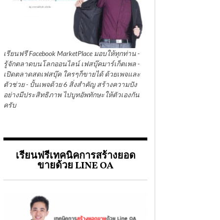
เรียนฟรี Facebook MarketPlace มอบให้ทุกท่าน -
รู้จักตลาดบนโลกออนไลน์ เฟสบุ๊คมาร์เก็ตเพล -
เปิดตลาดสดเฟสบุ๊ค ใครๆก็ขายได้ ด้วยเพจและ
ตัวช่วย - ปั้นเพจด้วย 6 สิ่งสำคัญ สร้างความปัง
อย่างมีประสิทธิภาพ ไปบูทอัพทักษะให้ตัวเองกัน
ครับ
เรียนฟรีเทคนิคการสร้างยอด
ขายด้วย LINE OA