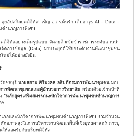
ปสกิลยุคดิจิทัล! เชิญ อ.ดร.ต้นรัก เติมอาวุธ AI – Data –
ชนชำนาญการพิเศษ
ุคดิจิทัลอย่างเต็มรูปแบบ จัดลุยติวเข้มข้าราชการระดับแกนนำ
จัดการข้อมูล (Data) มาประยุกต์ใช้ยกระดับงานพัฒนาชุมชน
หม่ได้อย่างยั่งยืน
์
วัดชลบุรี
นายสยาม ศิริมงคล อธิบดีกรมการพัฒนาชุมชน
มอบ
ันการพัฒนาชุมชนและผู้อำนวยการวิทยาลัย
พร้อมด้วยเจ้าหน้าที่
รม
“หลักสูตรเสริมสมรรถนะนักวิชาการพัฒนาชุมชนชำนาญการ
569
การอำเภอและนักวิชาการพัฒนาชุมชนชำนาญการพิเศษ รวมจำนวน
ศักยภาพสูงในการบริหารงานพัฒนาพื้นที่เชิงยุทธศาสตร์ การบู
ห้สอดรับกับบริบทดิจิทัล