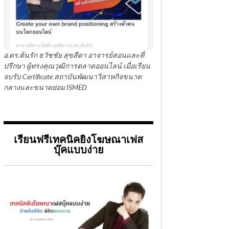
อ.ดร.ต้นรัก ธวัชชัย สุขสีดา อาจารย์สอนและที่
ปรึกษา ผู้ทรงคุณวุฒิการตลาดออนไลน์ เมื่อเรียน
จบรับ Certificate สถาบันพัฒนาวิสาหกิจขนาด
กลางและขนาดย่อม ISMED
เรียนฟรีเทคนิคยิงโฆษณาเฟส
บุ๊คแบบง่าย