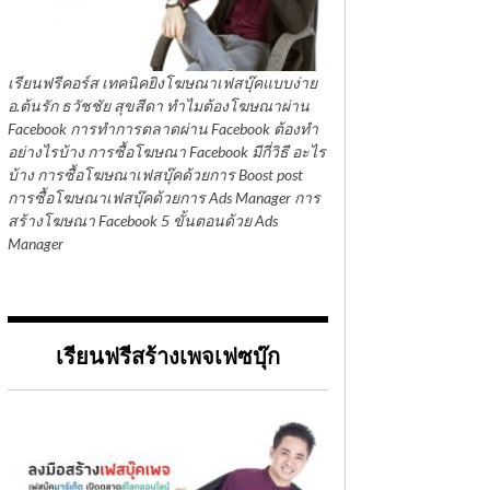
เรียนฟรีคอร์ส เทคนิคยิงโฆษณาเฟสบุ๊คแบบง่าย
อ.ต้นรัก ธวัชชัย สุขสีดา ทำไมต้องโฆษณาผ่าน
Facebook การทำการตลาดผ่าน Facebook ต้องทำ
อย่างไรบ้าง การซื้อโฆษณา Facebook มีกี่วิธี อะไร
บ้าง การซื้อโฆษณาเฟสบุ๊คด้วยการ Boost post
การซื้อโฆษณาเฟสบุ๊คด้วยการ Ads Manager การ
สร้างโฆษณา Facebook 5 ขั้นตอนด้วย Ads
Manager
เรียนฟรีสร้างเพจเฟซบุ๊ก