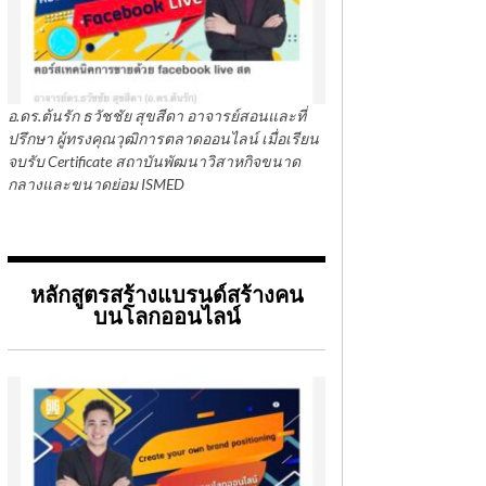
อ.ดร.ต้นรัก ธวัชชัย สุขสีดา อาจารย์สอนและที่
ปรึกษา ผู้ทรงคุณวุฒิการตลาดออนไลน์ เมื่อเรียน
จบรับ Certificate สถาบันพัฒนาวิสาหกิจขนาด
กลางและขนาดย่อม ISMED
หลักสูตรสร้างแบรนด์สร้างคน
บนโลกออนไลน์