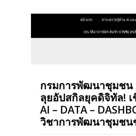
 สุขสีดา
หน้าแรก
สาระความรู้ด้าน AI 
ออนไลน์
ออนไลน์
ประวัติอาจารย์ดร.ต้นรัก ธวัชชัย ส
การตลาด
าการตลาด
ลาด
กรมการพัฒนาชุมชน 
ุณวุฒิ
ลุยอัปสกิลยุคดิจิทัล! 
 ช่องทาง
AI – DATA – DASHB
วิชาการพัฒนาชุมชน
 สุขสี