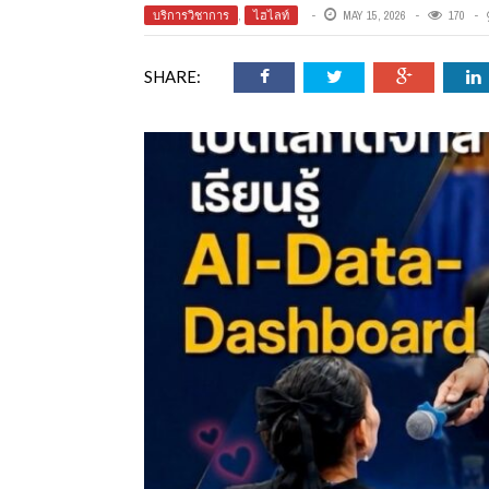
ออนไลน์
บริการวิชาการ
,
ไฮไลท์
MAY 15, 2026
170
SHARE:
เชิญ
จารย์ต้นรัก ธวัช
ทศศาสตร์
ย์ต้นรัก ธวัชชัย
สตร์