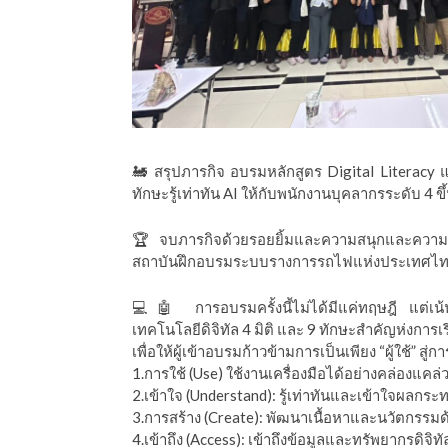
ีดา (อ.ดร.ต้นรัก)
🚂 สรุปภารกิจ อบรมหลักสูตร Digital Literacy 
ทักษะรู้เท่าทัน AI ให้กับพนักงานบุคลากรระดับ
🏆 จบภารกิจด้วยรอยยิ้มและความสนุกและความภูม
สถาบันฝึกอบรมระบบรางการรถไฟแห่งประเทศไทย เมื
💻🤖 การอบรมครั้งนี้ไม่ได้มีแค่ทฤษฎี แต่เน้น
เทคโนโลยีดิจิทัล 4 มิติ และ 9 ทักษะสำคัญห่งการเร
เพื่อให้ผู้เข้าอบรมก้าวข้ามการเป็นเพียง “ผู้ใช้” สู่
1.การใช้ (Use) ใช้งานเครื่องมือได้อย่างคล่องแคล่
2.เข้าใจ (Understand): รู้เท่าทันและเข้าใจผลก
3.การสร้าง (Create): พัฒนาเนื้อหาและนวัตกรรมด้ว
4.เข้าถึง (Access): เข้าถึงข้อมูลและทรัพยากรดิจิ