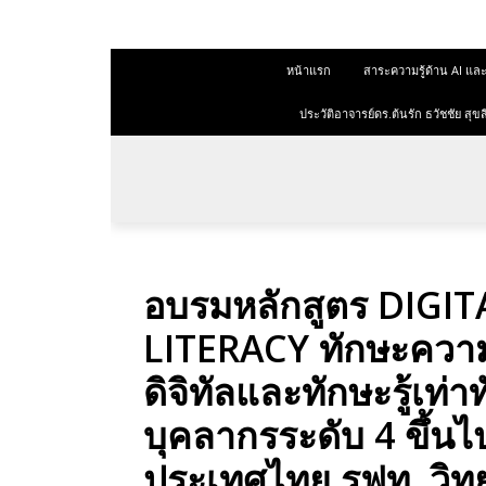
 สุขสีดา
หน้าแรก
สาระความรู้ด้าน AI 
ออนไลน์
ออนไลน์
ประวัติอาจารย์ดร.ต้นรัก ธวัชชัย ส
การตลาด
าการตลาด
ลาด
อบรมหลักสูตร DIGIT
ุณวุฒิ
LITERACY ทักษะความ
 ช่องทาง
ดิจิทัลและทักษะรู้เท่า
บุคลากรระดับ 4 ขึ้
 สุขสี
ประเทศไทย รฟท. วิทย