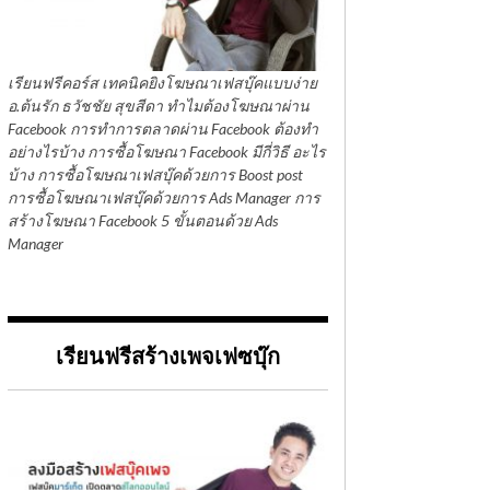
เรียนฟรีคอร์ส เทคนิคยิงโฆษณาเฟสบุ๊คแบบง่าย
อ.ต้นรัก ธวัชชัย สุขสีดา ทำไมต้องโฆษณาผ่าน
Facebook การทำการตลาดผ่าน Facebook ต้องทำ
อย่างไรบ้าง การซื้อโฆษณา Facebook มีกี่วิธี อะไร
บ้าง การซื้อโฆษณาเฟสบุ๊คด้วยการ Boost post
การซื้อโฆษณาเฟสบุ๊คด้วยการ Ads Manager การ
สร้างโฆษณา Facebook 5 ขั้นตอนด้วย Ads
Manager
เรียนฟรีสร้างเพจเฟซบุ๊ก