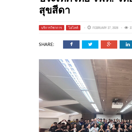
ออนไลน์
สุขสีดา
เชิญ
บริการวิชาการ
,
ไฮไลท์
FEBRUARY 27, 2026
2
SHARE:
จารย์ต้นรัก ธวัช
ทศศาสตร์
ย์ต้นรัก ธวัชชัย
สตร์