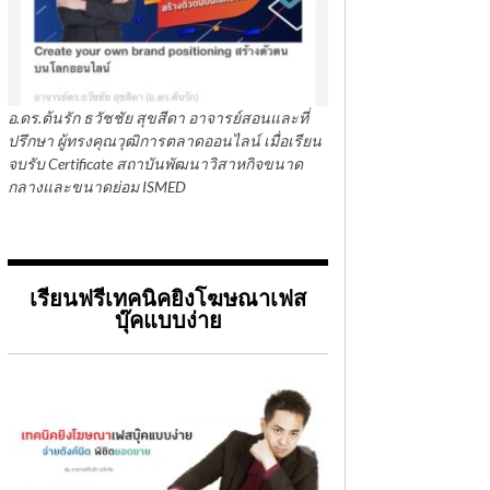
อ.ดร.ต้นรัก ธวัชชัย สุขสีดา อาจารย์สอนและที่
ปรึกษา ผู้ทรงคุณวุฒิการตลาดออนไลน์ เมื่อเรียน
จบรับ Certificate สถาบันพัฒนาวิสาหกิจขนาด
กลางและขนาดย่อม ISMED
เรียนฟรีเทคนิคยิงโฆษณาเฟส
บุ๊คแบบง่าย