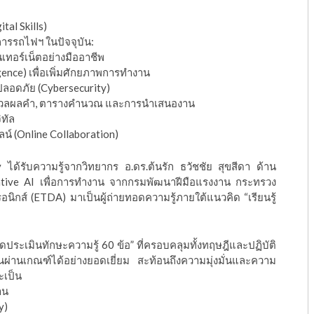
ital Skills)
การรถไฟฯ ในปัจจุบัน:
เทอร์เน็ตอย่างมืออาชีพ
ligence) เพื่อเพิ่มศักยภาพการทำงาน
ปลอดภัย (Cybersecurity)
มวลผลคำ, ตารางคำนวณ และการนำเสนองาน
ิทัล
์ (Online Collaboration)
ได้รับความรู้จากวิทยากร อ.ดร.ต้นรัก ธวัชชัย สุขสีดา ด้าน
tive AI เพื่อการทำงาน จากกรมพัฒนาฝีมือแรงงาน กระทรวง
ิกส์ (ETDA) มาเป็นผู้ถ่ายทอดความรู้ภายใต้แนวคิด “เรียนรู้
ประเมินทักษะความรู้ 60 ข้อ” ที่ครอบคลุมทั้งทฤษฎีและปฏิบัติ
ผ่านเกณฑ์ได้อย่างยอดเยี่ยม สะท้อนถึงความมุ่งมั่นและความ
จะเป็น
าน
y)