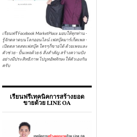
เรียนฟรี Facebook MarketPlace มอบให้ทุกท่าน -
รู้จักตลาดบนโลกออนไลน์ เฟสบุ๊คมาร์เก็ตเพล -
เปิดตลาดสดเฟสบุ๊ค ใครๆก็ขายได้ ด้วยเพจและ
ตัวช่วย - ปั้นเพจด้วย 6 สิ่งสำคัญ สร้างความปัง
อย่างมีประสิทธิภาพ ไปบูทอัพทักษะให้ตัวเองกัน
ครับ
เรียนฟรีเทคนิคการสร้างยอด
ขายด้วย LINE OA