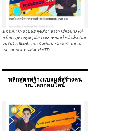
อ.ดร.ต้นรัก ธวัชชัย สุขสีดา อาจารย์สอนและที่
ปรึกษา ผู้ทรงคุณวุฒิการตลาดออนไลน์ เมื่อเรียน
จบรับ Certificate สถาบันพัฒนาวิสาหกิจขนาด
กลางและขนาดย่อม ISMED
หลักสูตรสร้างแบรนด์สร้างคน
บนโลกออนไลน์