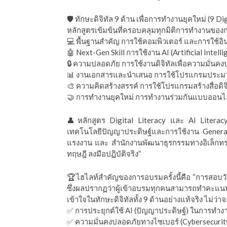
🛡️ ทักษะดิจิทัล 9 ด้าน เพื่อการทำงานยุคใหม่ (9 Dig
หลักสูตรเข้มข้นที่ครอบคลุมทุกมิติการทำงานของ
💻 พื้นฐานสำคัญ การใช้คอมพิวเตอร์ และการใช้อิน
🤖 Next-Gen Skill การใช้งาน AI (Artificial Intel
🔒 ความปลอดภัย การใช้งานดิจิทัลเพื่อความมั่นคง
📊 งานเอกสารและนำเสนอ การใช้โปรแกรมประ
🎨 ความคิดสร้างสรรค์ การใช้โปรแกรมสร้างสื่อดิจ
🤝 การทำงานยุคใหม่ การทำงานร่วมกันแบบออนไลน
👤หลักสูตร Digital Literacy และ AI Literacy 
เทคโนโลยีปัญญาประดิษฐ์และการใช้งาน Genera
แรงงาน และ สำนักงานพัฒนาธุรกรรมทางอิเล็กทรอน
ทฤษฎี ลงมือปฏิบัติจริง”
🏆ไฮไลท์สำคัญของการอบรมครั้งนี้คือ “การสอบวัด
ซึ่งผลปรากฏว่าผู้เข้าอบรมทุกคนสามารถทำคะแนน
เข้าใจในทักษะดิจิทัลทั้ง 9 ด้านอย่างแท้จริง ไม่ว่า
✅ การประยุกต์ใช้ AI (ปัญญาประดิษฐ์) ในการทำง
✅ ความมั่นคงปลอดภัยทางไซเบอร์ (Cybersecurit