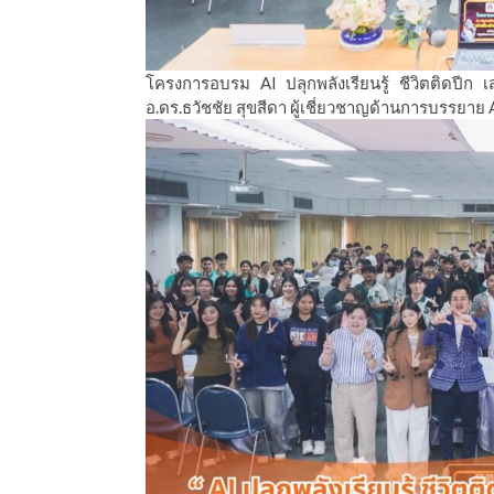
โครงการอบรม AI ปลุกพลังเรียนรู้ ชีวิตติดปีก 
อ.ดร.ธวัชชัย สุขสีดา ผู้เชี่ยวชาญด้านการบรรยาย