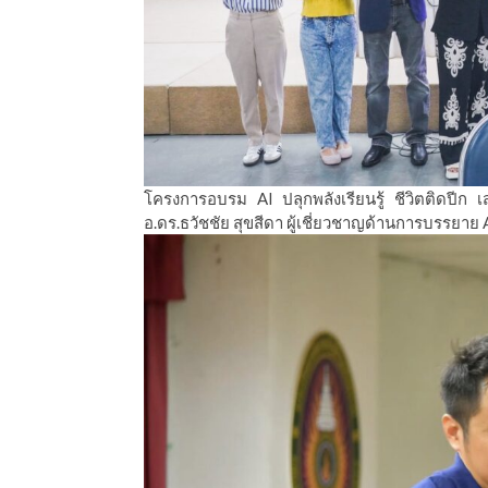
โครงการอบรม AI ปลุกพลังเรียนรู้ ชีวิตติดปีก 
อ.ดร.ธวัชชัย สุขสีดา ผู้เชี่ยวชาญด้านการบรรยาย