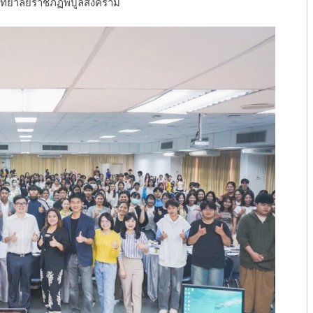
วิทยาลัยราชภัฏพิบูลสงคราม