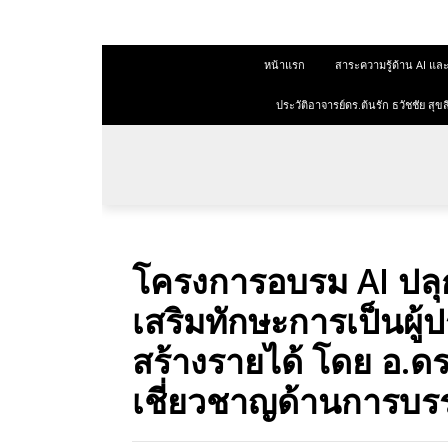
 สุขสีดา
หน้าแรก
สาระความรู้ด้าน AI 
ออนไลน์
ออนไลน์
ประวัติอาจารย์ดร.ต้นรัก ธวัชชัย ส
การตลาด
าการตลาด
ลาด
โครงการอบรม AI ปลุกพล
ุณวุฒิ
เสริมทักษะการเป็นผู
 ช่องทาง
สร้างรายได้ โดย อ.ดร.
เชี่ยวชาญด้านการบร
 สุขสี