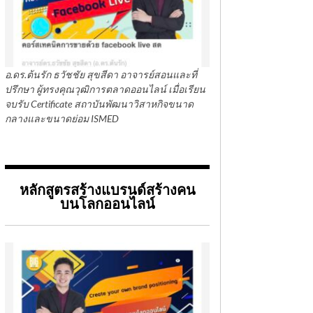
อ.ดร.ต้นรัก ธวัชชัย สุขสีดา อาจารย์สอนและที่
ปรึกษา ผู้ทรงคุณวุฒิการตลาดออนไลน์ เมื่อเรียน
จบรับ Certificate สถาบันพัฒนาวิสาหกิจขนาด
กลางและขนาดย่อม ISMED
หลักสูตรสร้างแบรนด์สร้างคน
บนโลกออนไลน์