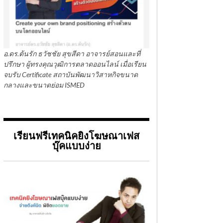
อ.ดร.ต้นรัก ธวัชชัย สุขสีดา อาจารย์สอนและที่
ปรึกษา ผู้ทรงคุณวุฒิการตลาดออนไลน์ เมื่อเรียน
จบรับ Certificate สถาบันพัฒนาวิสาหกิจขนาด
กลางและขนาดย่อม ISMED
เรียนฟรีเทคนิคยิงโฆษณาเฟส
บุ๊คแบบง่าย