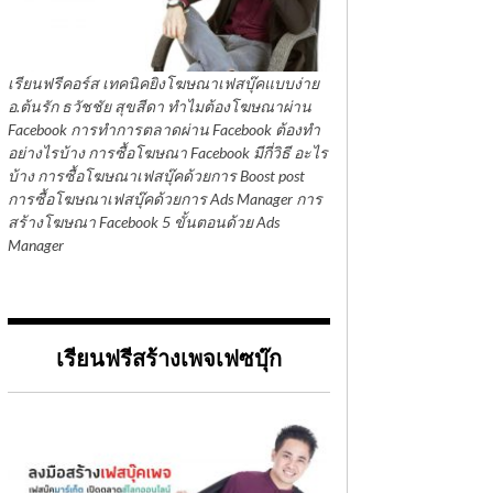
เรียนฟรีคอร์ส เทคนิคยิงโฆษณาเฟสบุ๊คแบบง่าย
อ.ต้นรัก ธวัชชัย สุขสีดา ทำไมต้องโฆษณาผ่าน
Facebook การทำการตลาดผ่าน Facebook ต้องทำ
อย่างไรบ้าง การซื้อโฆษณา Facebook มีกี่วิธี อะไร
บ้าง การซื้อโฆษณาเฟสบุ๊คด้วยการ Boost post
การซื้อโฆษณาเฟสบุ๊คด้วยการ Ads Manager การ
สร้างโฆษณา Facebook 5 ขั้นตอนด้วย Ads
Manager
เรียนฟรีสร้างเพจเฟซบุ๊ก