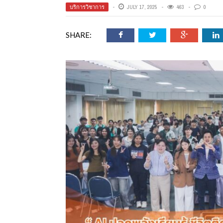
ออนไลน์
บริการวิชาการ
JULY 17, 2025
463
0
SHARE:
เชิญ
จารย์ต้นรัก ธวัช
ทศศาสตร์
ย์ต้นรัก ธวัชชัย
สตร์