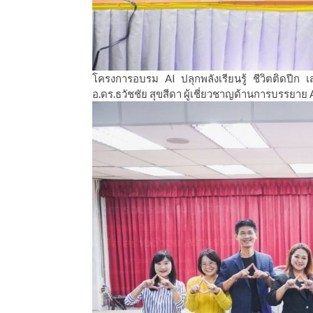
โครงการอบรม AI ปลุกพลังเรียนรู้ ชีวิตติดปีก 
อ.ดร.ธวัชชัย สุขสีดา ผู้เชี่ยวชาญด้านการบรรยาย