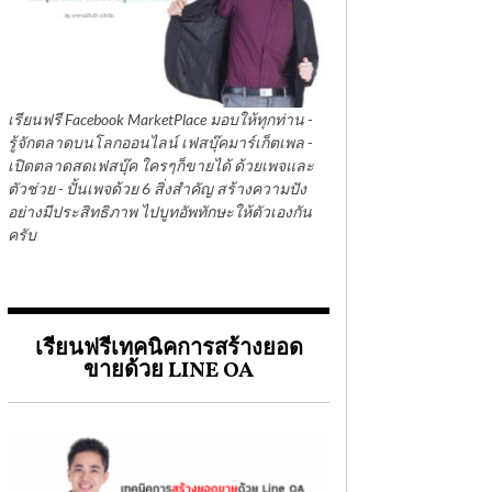
เรียนฟรี Facebook MarketPlace มอบให้ทุกท่าน -
รู้จักตลาดบนโลกออนไลน์ เฟสบุ๊คมาร์เก็ตเพล -
เปิดตลาดสดเฟสบุ๊ค ใครๆก็ขายได้ ด้วยเพจและ
ตัวช่วย - ปั้นเพจด้วย 6 สิ่งสำคัญ สร้างความปัง
อย่างมีประสิทธิภาพ ไปบูทอัพทักษะให้ตัวเองกัน
ครับ
เรียนฟรีเทคนิคการสร้างยอด
ขายด้วย LINE OA