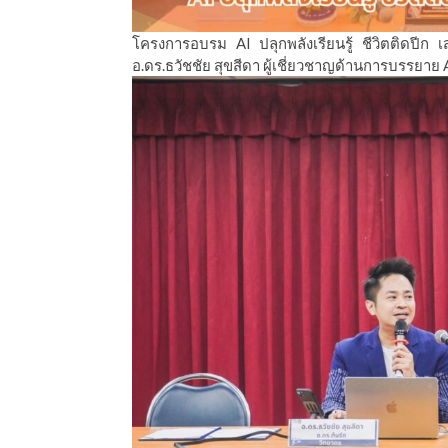
โครงการอบรม AI ปลุกพลังเรียนรู้ ชีวิตติดปีก 
อ.ดร.ธวัชชัย สุขสีดา ผู้เชี่ยวชาญด้านการบรรยาย